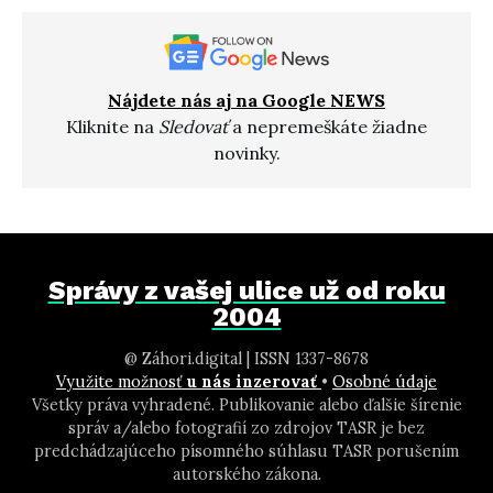
Nájdete nás aj na Google NEWS
Kliknite na
Sledovať
a nepremeškáte žiadne
novinky.
Správy z vašej ulice už od roku
2004
@ Záhori.digital | ISSN 1337-8678
Využite možnosť
u nás inzerovať
•
Osobné údaje
Všetky práva vyhradené. Publikovanie alebo ďalšie šírenie
správ a/alebo fotografií zo zdrojov TASR je bez
predchádzajúceho písomného súhlasu TASR porušením
autorského zákona.