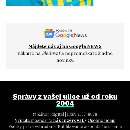
Nájdete nás aj na Google NEWS
Kliknite na
Sledovať
a nepremeškáte žiadne
novinky.
Správy z vašej ulice už od roku
2004
@ Záhori.digital | ISSN 1337-8678
Využite možnosť
u nás inzerovať
•
Osobné údaje
Všetky práva vyhradené. Publikovanie alebo ďalšie šírenie