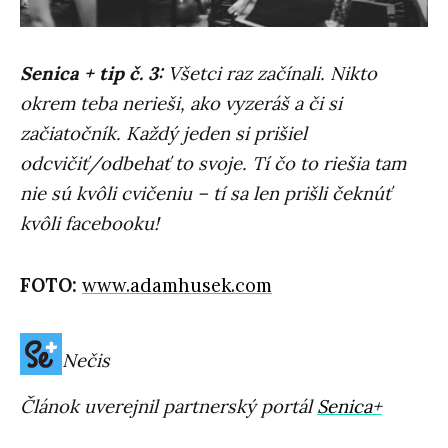
Senica + tip č. 3:
Všetci raz začínali. Nikto
okrem teba nerieši, ako vyzeráš a či si
začiatočník. Každý jeden si prišiel
odcvičiť/odbehať to svoje. Tí čo to riešia tam
nie sú kvôli cvičeniu – tí sa len prišli čeknúť
kvôli facebooku!
FOTO:
www.adamhusek.com
Nečis
Článok uverejnil partnerský portál
Senica+