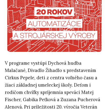
V programe vystúpi Dychová hudba
Mala
č
ané, Divadlo Žihadlo s predstavením
Cirkus Pepele, deti z centra vo
ľ
ného
č
asu a
žiaci základnej umeleckej školy. De
ť
om i
rodi
č
om chví
ľ
ky spríjemnia speváci Matej
Fischer, Gabika Pe
ť
ková a Zuzana Pucherová
Alenová. Pri príležitosti 20. výro
č
ia Veterán