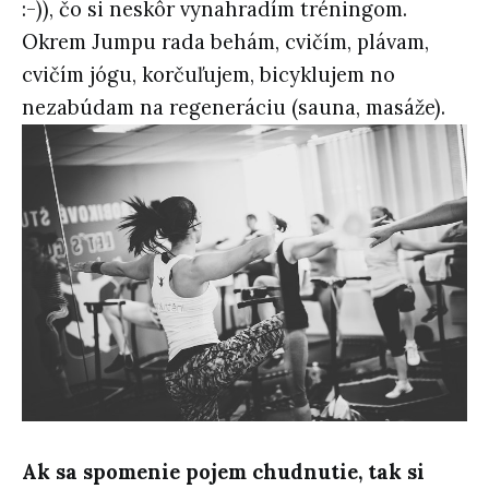
:-)), čo si neskôr vynahradím tréningom.
Okrem Jumpu rada behám, cvičím, plávam,
cvičím jógu, korčuľujem, bicyklujem no
nezabúdam na regeneráciu (sauna, masáže).
Ak sa spomenie pojem chudnutie, tak si