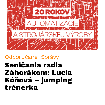
Odporúčané
Správy
Seničania radia
Záhorákom: Lucia
Kóňová – jumping
trénerka