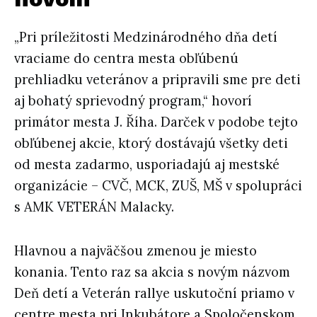
„Pri príležitosti Medzinárodného d
ň
a detí
vraciame do centra mesta ob
ľ
úbenú
prehliadku veteránov a pripravili sme pre deti
aj bohatý sprievodný program,“ hovorí
primátor mesta J.
Ř
íha. Dar
č
ek v podobe tejto
ob
ľ
úbenej akcie, ktorý dostávajú všetky deti
od mesta zadarmo, usporiadajú aj mestské
organizácie – CV
Č
, MCK, ZUŠ, MŠ v spolupráci
s AMK VETERÁN Malacky.
Hlavnou a najvä
č
šou zmenou je miesto
konania. Tento raz sa akcia s novým názvom
De
ň
detí a Veterán rallye uskuto
č
ní priamo v
centre mesta pri Inkubátore a Spolo
č
enskom