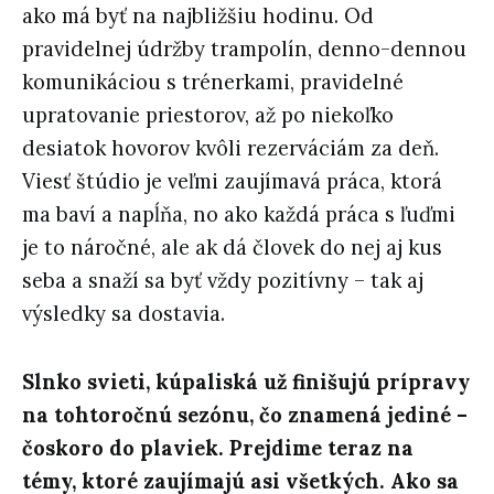
ako má byť na najbližšiu hodinu. Od
pravidelnej údržby trampolín, denno-dennou
komunikáciou s trénerkami, pravidelné
upratovanie priestorov, až po niekoľko
desiatok hovorov kvôli rezerváciám za deň.
Viesť štúdio je veľmi zaujímavá práca, ktorá
ma baví a napĺňa, no ako každá práca s ľuďmi
je to náročné, ale ak dá človek do nej aj kus
seba a snaží sa byť vždy pozitívny – tak aj
výsledky sa dostavia.
Slnko svieti, kúpaliská už finišujú prípravy
na tohtoročnú sezónu, čo znamená jediné –
čoskoro do plaviek. Prejdime teraz na
témy, ktoré zaujímajú asi všetkých. Ako sa