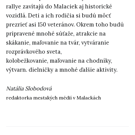
rallye zavítajú do Malaciek aj historické
vozidlá. Deti a ich rodi
č
ia si budú môc
ť
prezrie
ť
asi 150 veteránov. Okrem toho budú
pripravené mnohé sú
ť
aže, atrakcie na
skákanie, ma
ľ
ovanie na tvár, vytváranie
rozprávkového sveta,
kolobežkovanie, ma
ľ
ovanie na chodníky,
výtvarn. dielni
č
ky a mnohé
ď
alšie aktivity.
Natália Slobodová
redaktorka mestských médií v Malackách