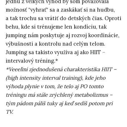
jednu z veľkých výhod by som považovala
možnosť “vyhrať“ sa a zaskákať si na hudbu,
a tak trochu sa vrátiť do detských čias. Oproti
behu, kde si trénujeme len kondíciu, tak
jumping nám poskytuje aj rozvoj koordinácie,
výbušnosti a kontrolu nad celým telom.
Jumping sa takisto využíva aj ako HIIT –
intervalový tréning.*
*Veeeľmi zjednodušená charakteristika HIIT –
(high intensity interval training), kde jeho
výhoda plynie v tom, že telo aj PO tomto
tréningu má stále zrýchlený metabolizmus –
tým pádom páliš tuky aj keď sedíš potom pri
TV.