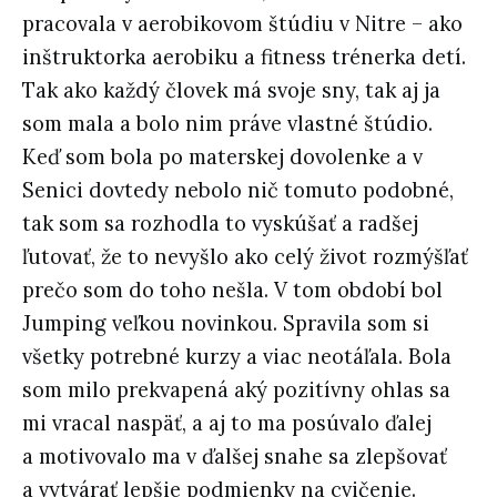
pracovala v aerobikovom štúdiu v Nitre – ako
inštruktorka aerobiku a fitness trénerka detí.
Tak ako každý človek má svoje sny, tak aj ja
som mala a bolo nim práve vlastné štúdio.
Keď som bola po materskej dovolenke a v
Senici dovtedy nebolo nič tomuto podobné,
tak som sa rozhodla to vyskúšať a radšej
ľutovať, že to nevyšlo ako celý život rozmýšľať
prečo som do toho nešla. V tom období bol
Jumping veľkou novinkou. Spravila som si
všetky potrebné kurzy a viac neotáľala. Bola
som milo prekvapená aký pozitívny ohlas sa
mi vracal naspäť, a aj to ma posúvalo ďalej
a motivovalo ma v ďalšej snahe sa zlepšovať
a vytvárať lepšie podmienky na cvičenie.