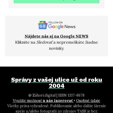
Nájdete nás aj na Google NEWS
Kliknite na
Sledovať
a nepremeškáte žiadne
novinky.
Správy z vašej ulice už od roku
2004
@ Záhori.digital | ISSN 1337-8678
Využite možnosť
u nás inzerovať
•
Osobné údaje
Všetky práva vyhradené. Publikovanie alebo ďalšie šírenie
správ a/alebo fotografií zo zdrojov TASR je bez