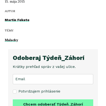
15. mája 2015
AUTOR
Martin Fekete
TÉMY
Malacky
Odoberaj Týdeň_Záhorí
Krátky prehľad správ z vašej ulice.
Potvrdzujem prihlásenie
Chcem odoberať Týdeň_Záhorí