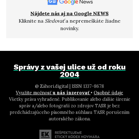
Nájdete nás aj na Google NEWS
Kliknite na
Sledovať
a nepremeškáte žiadne
novinky.
Správy z vašej ulice už od roku
2004
@ Záhori.digital | ISSN 1337-8678
Využite možnosť
u nás inzerovať
•
Osobné údaje
Všetky práva vyhradené. Publikovanie alebo ďalšie šírenie
správ a/alebo fotografií zo zdrojov TASR je bez
predchádzajúceho písomného súhlasu TASR porušením
autorského zákona.