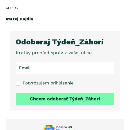
AUTOR
Matej Hajdin
Odoberaj Týdeň_Záhorí
Krátky prehľad správ z vašej ulice.
Potvrdzujem prihlásenie
Chcem odoberať Týdeň_Záhorí