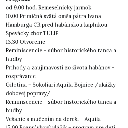
od 9.00 hod. Remeselnícky jarmok
10.00 Primičná svätá omša pátra Ivana
Hamburga CR pred habánskou kaplnkou
Spevácky zbor TULIP
13.30 Otvorenie
Reminiscencie – súbor historického tanca a
hudby
Príhody a zaujímavosti zo života habánov –
rozprávanie
Gilotína – Sokoliari Aquila Bojnice /ukážky
dobovej popravy/
Reminiscencie – súbor historického tanca a
hudby
Vešanie s mučením na dereši – Aquila
15.00 Rozprávkový vláčik – program pre deti