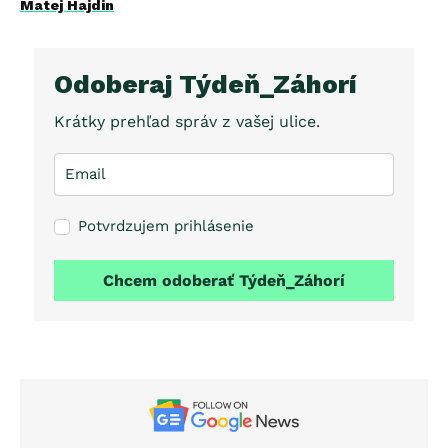
Matej Hajdin
Odoberaj Týdeň_Záhorí
Krátky prehľad správ z vašej ulice.
Potvrdzujem prihlásenie
Chcem odoberať Týdeň_Záhorí