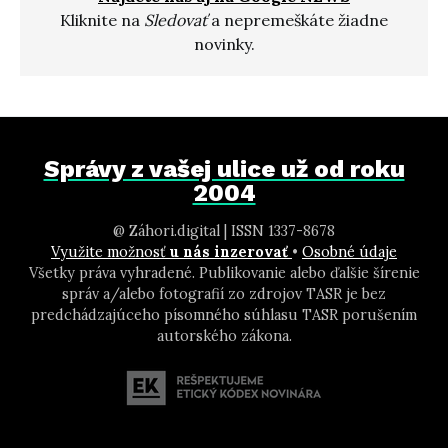
Kliknite na
Sledovať
a nepremeškáte žiadne
novinky.
Správy z vašej ulice už od roku
2004
@ Záhori.digital | ISSN 1337-8678
Využite možnosť
u nás inzerovať
•
Osobné údaje
Všetky práva vyhradené. Publikovanie alebo ďalšie šírenie
správ a/alebo fotografií zo zdrojov TASR je bez
predchádzajúceho písomného súhlasu TASR porušením
autorského zákona.