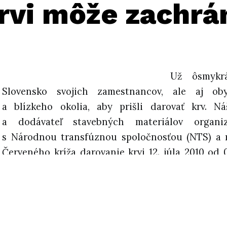
vi môže zachrán
Už ôsmykr
Slovensko svojich zamestnancov, ale aj oby
a blízkeho okolia, aby prišli darovať krv. Ná
a dodávateľ stavebných materiálov organi
s Národnou transfúznou spoločnosťou (NTS) a
Červeného kríža darovanie krvi 12. júla 2010 od 
priestoroch svojej cementárne v Rohožníku.
„Veríme, že aj toto leto sa do darovania krvi zapo
a tak aj na začiatku letných prázdnin prispe