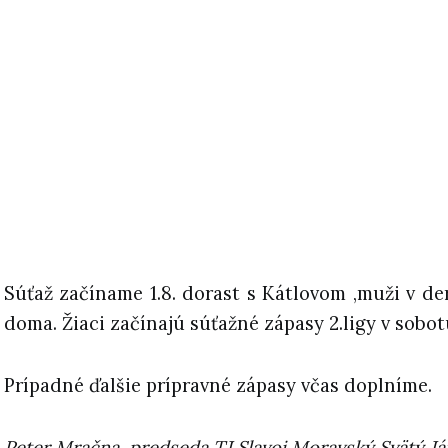
Súťaž začíname 1.8. dorast s Kátlovom ,muži v d
doma. Žiaci začínajú súťažné zápasy 2.ligy v sobot
Prípadné ďalšie prípravné zápasy včas doplníme.
Peter Mračna, predseda TJ Slavoj Moravský Svätý Já