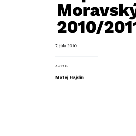
Moravský
2010/201
7. júla 2010
AUTOR
Matej Hajdin