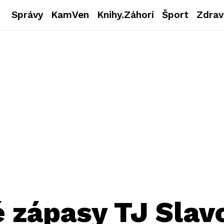
Správy
KamVen
Knihy.Záhorí
Šport
Zdrav
 zápasy TJ Slav