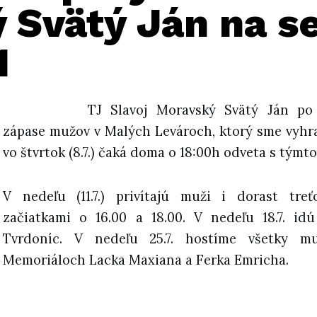
 Svätý Ján na s
1
TJ Slavoj Moravský Svätý Ján po
zápase mužov v Malých Levároch, ktorý sme vyhra
vo štvrtok (8.7.) čaká doma o 18:00h odveta s týmt
V nedeľu (11.7.) privítajú muži i dorast treť
začiatkami o 16.00 a 18.00. V nedeľu 18.7. id
Tvrdoníc. V nedeľu 25.7. hostíme všetky mu
Memoriáloch Lacka Maxiana a Ferka Emricha.