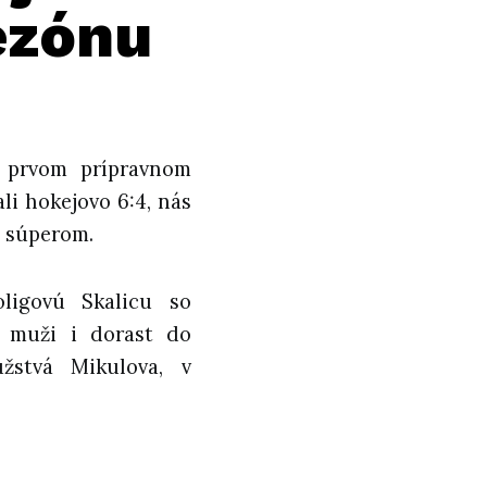
ezónu
 prvom prípravnom
li hokejovo 6:4, nás
o súperom.
oligovú Skalicu so
ú muži i dorast do
žstvá Mikulova, v