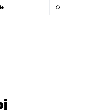
ie
oj