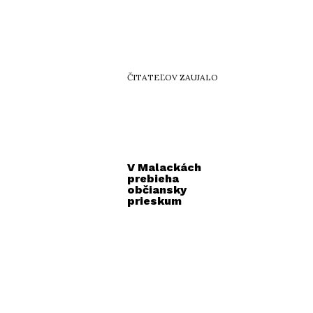
ČITATEĽOV ZAUJALO
V Malackách
prebieha
občiansky
prieskum