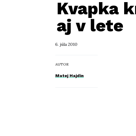
Kvapka kr
aj v lete
6. júla 2010
AUTOR
Matej Hajdin