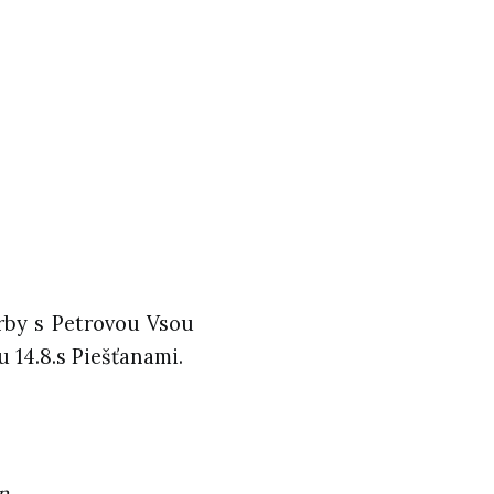
erby s Petrovou Vsou
u 14.8.s Piešťanami.
n