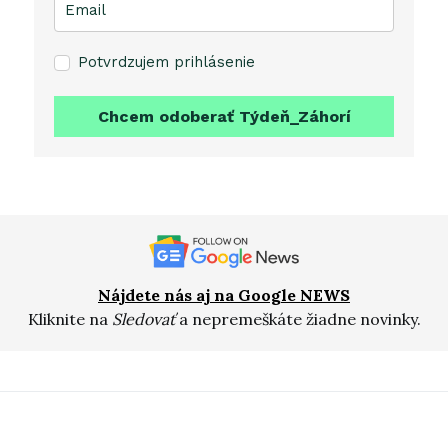
Potvrdzujem prihlásenie
Chcem odoberať Týdeň_Záhorí
Nájdete nás aj na Google NEWS
Kliknite na
Sledovať
a nepremeškáte žiadne novinky.