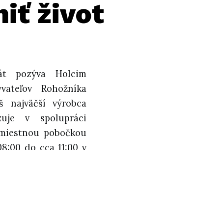
iť život
át pozýva Holcim
vateľov Rohožníka
š najväčší výrobca
zuje v spolupráci
 miestnou pobočkou
08:00 do cca 11:00 v
jí čo najviac darcov,
jeme k zachráneniu