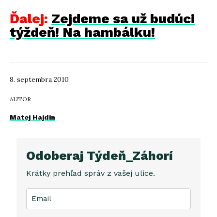
Ďalej:
Zejdeme sa už budúci
týždeň! Na hambálku!
8. septembra 2010
AUTOR
Matej Hajdin
Odoberaj Týdeň_Záhorí
Krátky prehľad správ z vašej ulice.