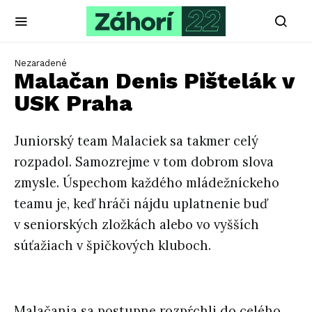
Nezaradené
Malačan Denis Pištelák v
USK Praha
Juniorský team Malaciek sa takmer celý
rozpadol. Samozrejme v tom dobrom slova
zmysle. Úspechom každého mládežníckeho
teamu je, keď hráči nájdu uplatnenie buď
v seniorských zložkách alebo vo vyšších
súťažiach v špičkových kluboch.
Malačania sa postupne rozpŕchli do celého