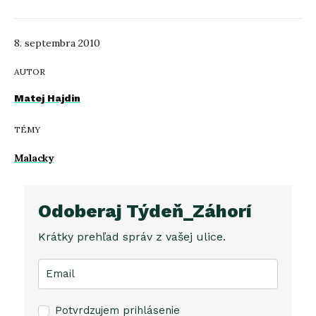
8. septembra 2010
AUTOR
Matej Hajdin
TÉMY
Malacky
Odoberaj Týdeň_Záhorí
Krátky prehľad správ z vašej ulice.
Potvrdzujem prihlásenie