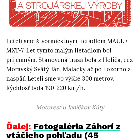
Leteli sme štvormiestnym lietadlom MAULE
MXT-7. Let týmto malým lietadlom bol
príjemným. Stanovená trasa bola z Holíča, cez
Moravský Svätý Ján, Malacky až po Lozorno a
naspäť. Leteli sme vo výške 300 metrov.
Rýchlosť bola 190-220 km/h.
Motorest u Janíčkov Kúty
Ďalej:
Fotogaléria Záhorí z
vtáčieho pohľadu (45