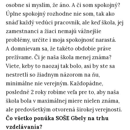
osobne si myslím, že áno. A či som spokojný?
Úplne spokojný rozhodne nie som, tak ako
snáď každý vedúci pracovník, ale keď škola, jej
zamestnanci a žiaci nemajú vážnejšie
problémy, určite i moja spokojnosť narastá.
A domnievam sa, že takéto obdobie práve
prežívame. Či je naša škola menej známa?
Viete, keby to naozaj tak bolo, asi by ste sa
nestretli so žiadnym názorom na ňu,
minimálne nie verejným. Každopádne,
posledné 2 roky robíme veľa pre to, aby naša
škola bola v maximálnej miere nielen známa,
ale predovšetkým otvorená širokej verejnosti.
Čo všetko ponúka SOŠE Gbely na trhu
vzdelávania?