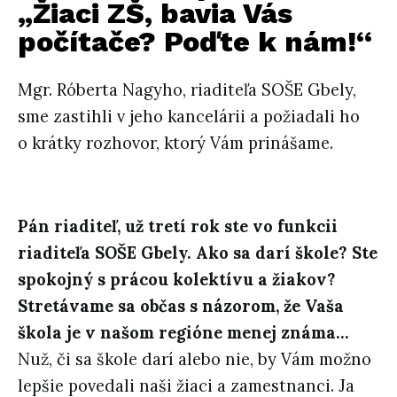
„Žiaci ZŠ, bavia Vás
počítače? Poďte k nám!“
Mgr. Róberta Nagyho, riaditeľa SOŠE Gbely,
sme zastihli v jeho kancelárii a požiadali ho
o krátky rozhovor, ktorý Vám prinášame.
Pán riaditeľ, už tretí rok ste vo funkcii
riaditeľa SOŠE Gbely. Ako sa darí škole? Ste
spokojný s prácou kolektívu a žiakov?
Stretávame sa občas s názorom, že Vaša
škola je v našom regióne menej známa…
Nuž, či sa škole darí alebo nie, by Vám možno
lepšie povedali naši žiaci a zamestnanci. Ja