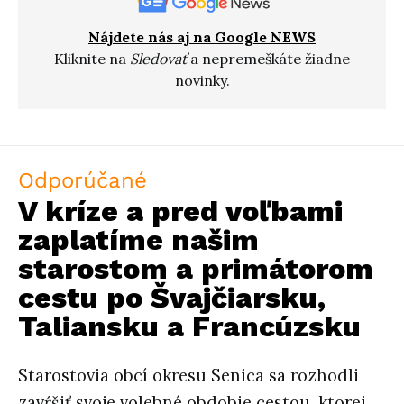
Nájdete nás aj na Google NEWS
Kliknite na
Sledovať
a nepremeškáte žiadne
novinky.
Odporúčané
V kríze a pred voľbami
zaplatíme našim
starostom a primátorom
cestu po Švajčiarsku,
Taliansku a Francúzsku
Starostovia obcí okresu Senica sa rozhodli
zavŕšiť svoje volebné obdobie cestou, ktorej