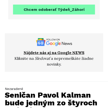
Chcem odoberať Týdeň_Záhorí
Nájdete nás aj na Google NEWS
Kliknite na
Sledovať
a nepremeškáte žiadne
novinky.
Nezaradené
Seničan Pavol Kalman
bude jedným zo štyroch