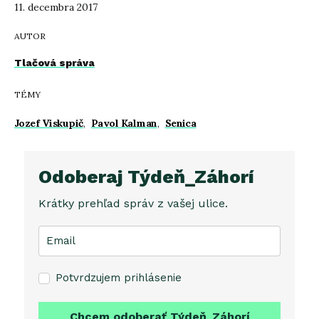
11. decembra 2017
AUTOR
Tlačová správa
TÉMY
Jozef Viskupič
,
Pavol Kalman
,
Senica
Odoberaj Týdeň_Záhorí
Krátky prehľad správ z vašej ulice.
Potvrdzujem prihlásenie
Chcem odoberať Týdeň_Záhorí