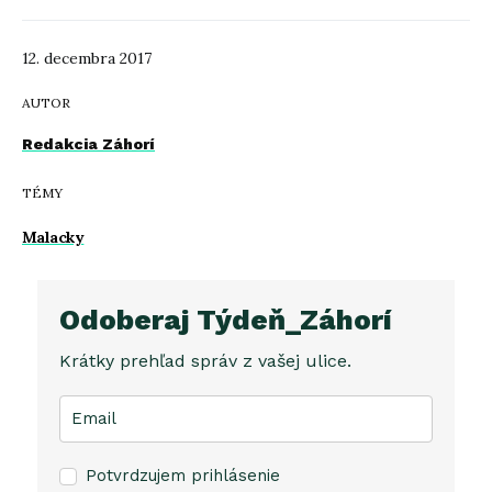
12. decembra 2017
AUTOR
Redakcia Záhorí
TÉMY
Malacky
Odoberaj Týdeň_Záhorí
Krátky prehľad správ z vašej ulice.
Potvrdzujem prihlásenie