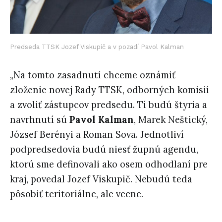
Predseda TTSK Jozef Viskupič a v pozadí Pavol Kalman
„Na tomto zasadnutí chceme oznámiť
zloženie novej Rady TTSK, odborných komisií
a zvoliť zástupcov predsedu. Tí budú štyria a
navrhnutí sú
Pavol Kalman
, Marek Neštický,
József Berényi a Roman Sova. Jednotliví
podpredsedovia budú niesť župnú agendu,
ktorú sme definovali ako osem odhodlaní pre
kraj, povedal Jozef Viskupič. Nebudú teda
pôsobiť teritoriálne, ale vecne.