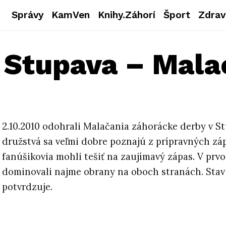
Správy
KamVen
Knihy.Záhorí
Šport
Zdrav
 Stupava – Mala
2.10.2010 odohrali Malačania záhorácke derby v S
družstvá sa veľmi dobre poznajú z prípravných záp
fanúšikovia mohli tešiť na zaujímavý zápas. V prv
dominovali najme obrany na oboch stranách. Stav 4
potvrdzuje.