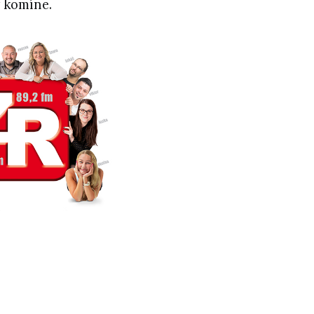
v komíne.