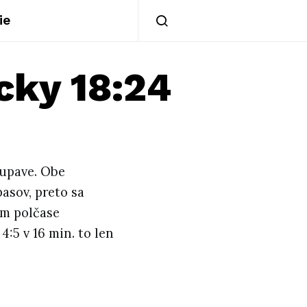
ie
cky 18:24
tupave. Obe
asov, preto sa
om polčase
:5 v 16 min. to len