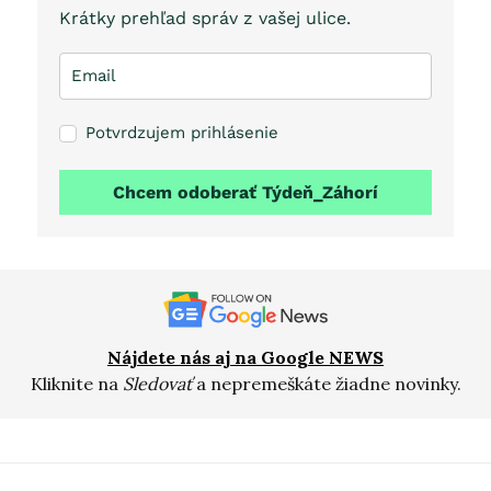
Krátky prehľad správ z vašej ulice.
Potvrdzujem prihlásenie
Chcem odoberať Týdeň_Záhorí
Nájdete nás aj na Google NEWS
Kliknite na
Sledovať
a nepremeškáte žiadne novinky.