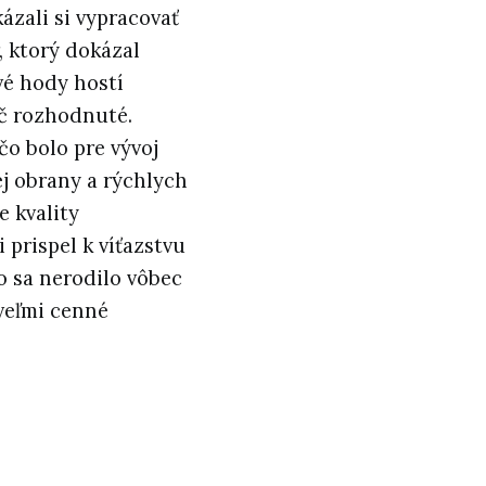
ázali si vypracovať
, ktorý dokázal
ové hody hostí
ič rozhodnuté.
čo bolo pre vývoj
ej obrany a rýchlych
e kvality
 prispel k víťazstvu
o sa nerodilo vôbec
 veľmi cenné