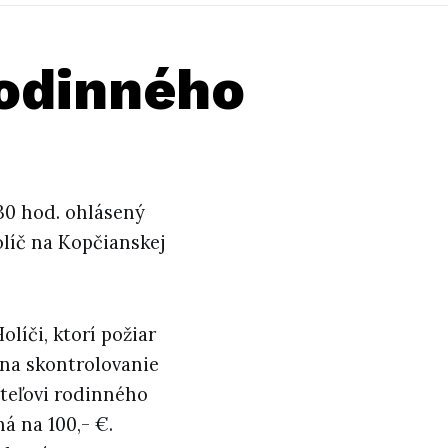
rodinného
,30 hod. ohlásený
líč na Kopčianskej
olíči, ktorí požiar
 na skontrolovanie
iteľovi rodinného
á na 100,- €.