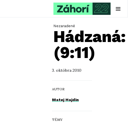
Nezaradené
Hádzaná:
(9:11)
3. októbra 2010
AUTOR
Matej Hajdin
TÉMY