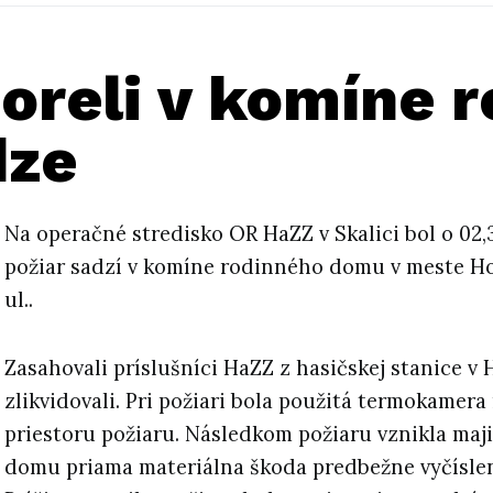
horeli v komíne 
dze
Na operačné stredisko OR HaZZ v Skalici bol o 02
požiar sadzí v komíne rodinného domu v meste Ho
ul..
Zasahovali príslušníci HaZZ z hasičskej stanice v H
zlikvidovali. Pri požiari bola použitá termokamera
priestoru požiaru. Následkom požiaru vznikla maj
domu priama materiálna škoda predbežne vyčíslen