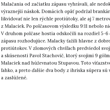
Malačania od začiatku zápasu vyhrávali, ale nedok
výraznejší náskok. Domácich opäť podržal brankár
likvidovať nie len rýchle protiútoky, ale aj 7 metr
z Malaciek. Po polčasovom výsledku 9:11 nebolo n
V druhom polčase hostia odskočili na rozdiel 5-6 
zápasu rozhodujúce. Malacky ťažili hlavne z dobr
protiútokov. V zlomových chvíľach predviedol svoj
a skúsenosti Pavol Stachovič, ktorý svojimi 9 gólmi
Malaciek nad húževnatou Stupavou. Toto víťazstv
ľahko, a preto ďalšie dva body z ihriska súpera sú
a zaslúžené.