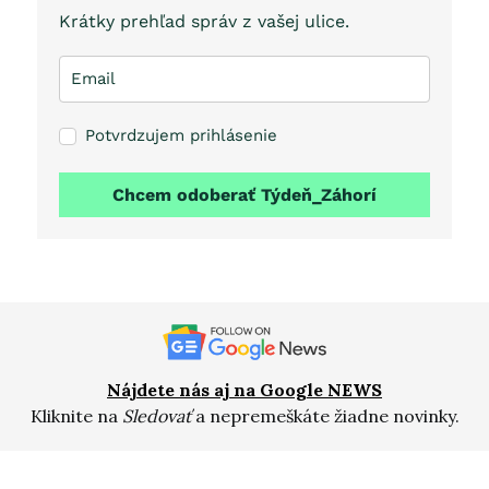
Krátky prehľad správ z vašej ulice.
Potvrdzujem prihlásenie
Chcem odoberať Týdeň_Záhorí
Nájdete nás aj na Google NEWS
Kliknite na
Sledovať
a nepremeškáte žiadne novinky.