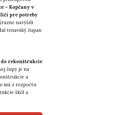
e – Kopčany v
líči pre potreby
ýrazne navýšili
edal trnavský župan
€ do rekonštrukcie
ej župy je na
konštrukcie a
vo má z rozpočtu
rukcie škôl a