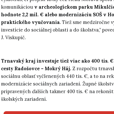
komunikáciou
v archeologickom parku Mikulčic
hodnote 2,2 mil. € alebo modernizáciu SOŠ v Ho
praktického vyučovania
. Tiež sme medziročne v
investície do sociálnej oblasti a do školstva,” pov
J. Viskupič.
Trnavský kraj investuje tiež viac ako 400 tis. 
cesty Radošovce – Mokrý Háj.
Z rozpočtu trnavsk
sociálnu oblasť vyčlenených 440 tis. €, a to na re
modernizácie sociálnych zariadení. Župné školst
pripravených ďalších takmer 400 tis. € na rekonšt
školských zariadení.