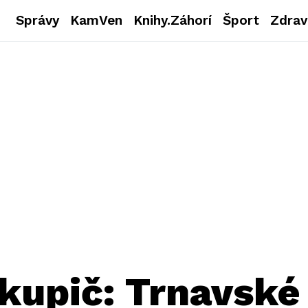
Správy
KamVen
Knihy.Záhorí
Šport
Zdrav
skupič: Trnavské