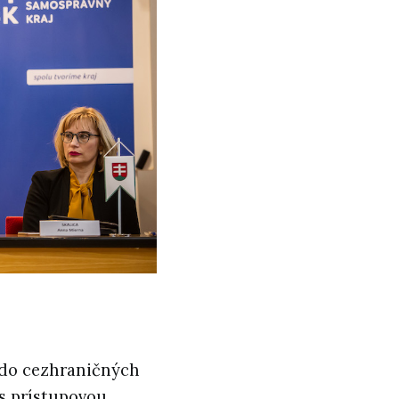
 do cezhraničných
 s prístupovou