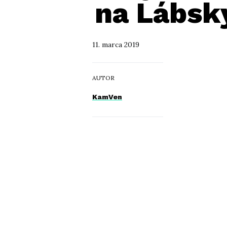
na Lábsk
11. marca 2019
AUTOR
KamVen
TÉMY
DESmod
,
KamVen
,
Lábsky Majáles