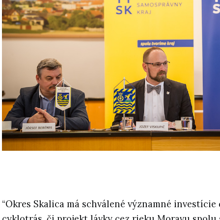
“Okres Skalica má schválené významné investície
cyklotrás, či projekt lávky cez rieku Moravu spolu