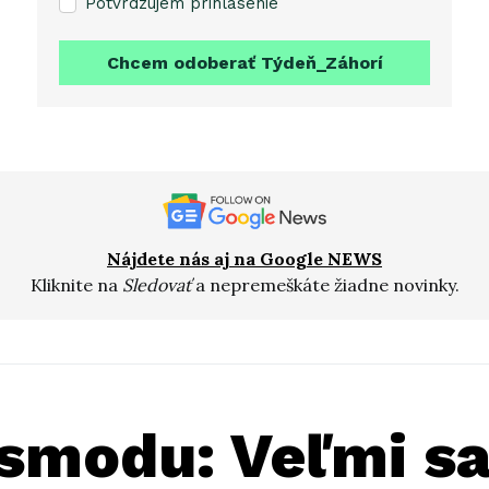
Potvrdzujem prihlásenie
Chcem odoberať Týdeň_Záhorí
Nájdete nás aj na Google NEWS
Kliknite na
Sledovať
a nepremeškáte žiadne novinky.
esmodu: Veľmi s