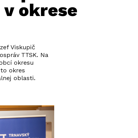
e v okrese
zef Viskupič
mospráv TTSK. Na
obcí okresu
nto okres
lnej oblasti.