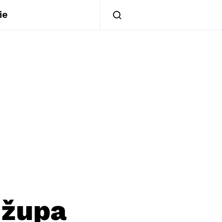
ie
 župa