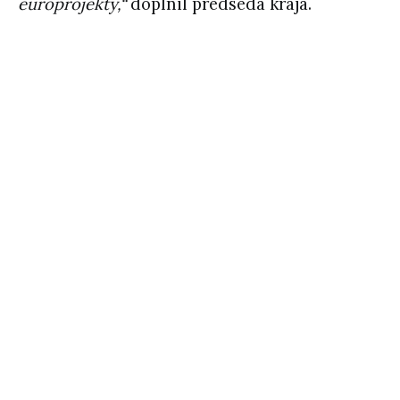
europrojekty,“
doplnil predseda kraja.