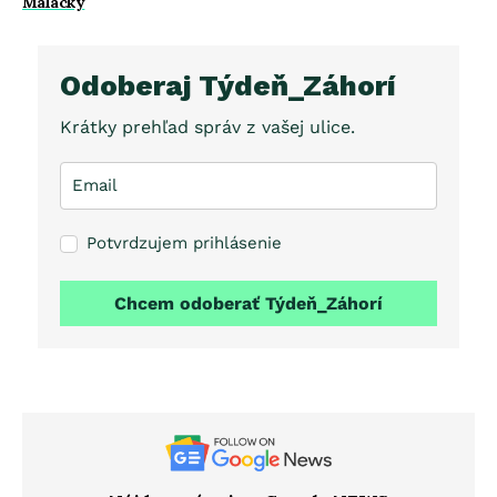
Malacky
Odoberaj Týdeň_Záhorí
Krátky prehľad správ z vašej ulice.
Potvrdzujem prihlásenie
Chcem odoberať Týdeň_Záhorí