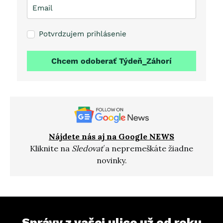
Potvrdzujem prihlásenie
Chcem odoberať Týdeň_Záhorí
Nájdete nás aj na Google NEWS
Kliknite na
Sledovať
a nepremeškáte žiadne
novinky.
Správy z vašej ulice už od roku