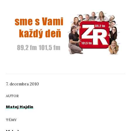
7. decembra 2010
AUTOR
Matej Hajdin
TÉMY