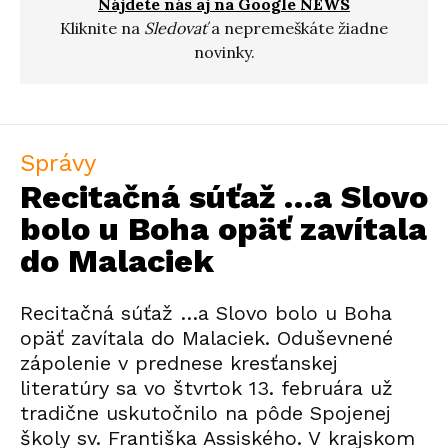
Nájdete nás aj na Google NEWS
Kliknite na
Sledovať
a nepremeškáte žiadne
novinky.
Správy
Recitačná súťaž …a Slovo
bolo u Boha opäť zavítala
do Malaciek
Recitačná súťaž …a Slovo bolo u Boha
opäť zavítala do Malaciek. Oduševnené
zápolenie v prednese kresťanskej
literatúry sa vo štvrtok 13. februára už
tradične uskutočnilo na pôde Spojenej
školy sv. Františka Assiského. V krajskom