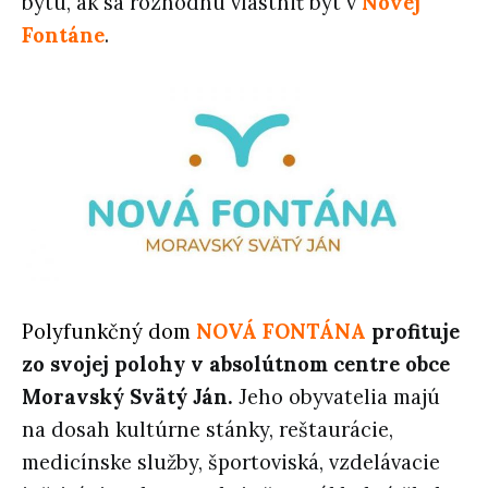
bytu, ak sa rozhodnú vlastniť byt v
Novej
Fontáne
.
Polyfunkčný dom
NOVÁ FONTÁNA
profituje
zo svojej polohy v absolútnom centre obce
Moravský Svätý Ján.
Jeho obyvatelia majú
na dosah kultúrne stánky, reštaurácie,
medicínske služby, športoviská, vzdelávacie