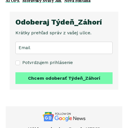
ATOPS
,
Moravský Svätý Ján
,
Nová Fontána
Odoberaj Týdeň_Záhorí
Krátky prehľad správ z vašej ulice.
Potvrdzujem prihlásenie
Chcem odoberať Týdeň_Záhorí