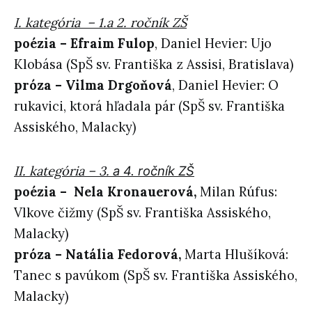
I. kategória –
1.a 2. ročník ZŠ
poézia – Efraim Fulop
, Daniel Hevier: Ujo
Klobása (SpŠ sv. Františka z Assisi, Bratislava)
próza – Vilma Drgoňová
, Daniel Hevier: O
rukavici, ktorá hľadala pár (SpŠ sv. Františka
Assiského, Malacky)
II. kategória – 3.
a 4. ročník
ZŠ
poézia –
Nela Kronauerová,
Milan Rúfus:
Vlkove čižmy (SpŠ sv. Františka Assiského,
Malacky)
próza –
Natália Fedorová,
Marta Hlušíková:
Tanec s pavúkom (SpŠ sv. Františka Assiského,
Malacky)