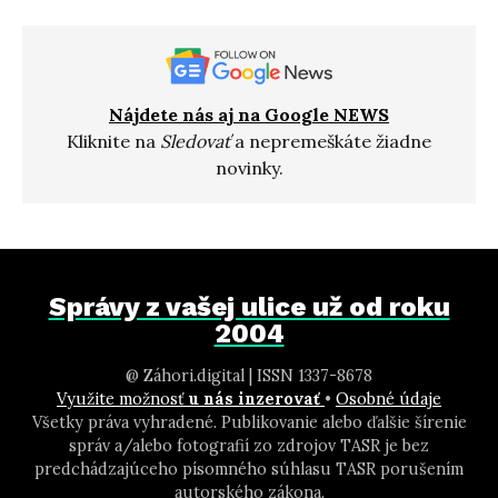
Nájdete nás aj na Google NEWS
Kliknite na
Sledovať
a nepremeškáte žiadne
novinky.
Správy z vašej ulice už od roku
2004
@ Záhori.digital | ISSN 1337-8678
Využite možnosť
u nás inzerovať
•
Osobné údaje
Všetky práva vyhradené. Publikovanie alebo ďalšie šírenie
správ a/alebo fotografií zo zdrojov TASR je bez
predchádzajúceho písomného súhlasu TASR porušením
autorského zákona.