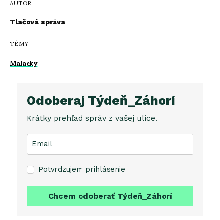
AUTOR
Tlačová správa
TÉMY
Malacky
Odoberaj Týdeň_Záhorí
Krátky prehľad správ z vašej ulice.
Potvrdzujem prihlásenie
Chcem odoberať Týdeň_Záhorí