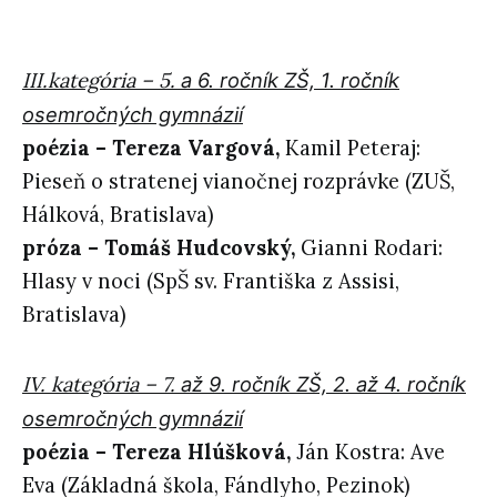
III.kategória – 5.
a 6. ročník ZŠ, 1. ročník
osemročných gymnázií
poézia –
Tereza Vargová,
Kamil Peteraj:
Pieseň o stratenej vianočnej rozprávke (ZUŠ,
Hálková, Bratislava)
próza –
Tomáš Hudcovský,
Gianni Rodari:
Hlasy v noci (SpŠ sv. Františka z Assisi,
Bratislava)
IV. kategória – 7.
až 9. ročník ZŠ, 2. až 4. ročník
osemročných gymnázií
poézia –
Tereza Hlúšková,
Ján Kostra: Ave
Eva (Základná škola, Fándlyho, Pezinok)