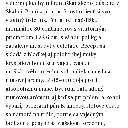
v čiernej kuchyni Františkánskeho kláštora v
Skalici. Ponúkajú aj možnosť upiecť si svoj
vlastný trdelník. Ten musí mať dĺžku
minimálne 30 centimetrov s vnútorným
priemerom 4 až 6 cm, s váhou pol kg a
zabalený musí byť v celofáne. Recept sa
skladá z hladkej aj polohrubej múky,
kryštálového cukru, vajec, kvásku,
muškátového orecha, soli, mlieka, masla a
rumovej arómy. „Z dôvodu boja proti
alkoholizmu musel byť rum nahradený
rumovou arómou, aj keď sa pri pečení alkohol
vyparí,“ prezradil pán Bránecký. Hotové cesto
sa namotá na trdlo, potrie sa vaječným
bielkom a posype sa vlašskými orechmi,