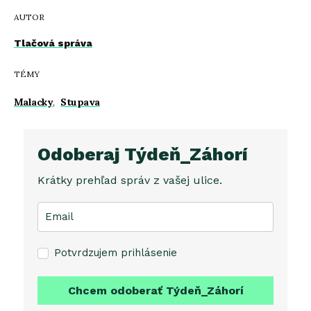
AUTOR
Tlačová správa
TÉMY
Malacky
,
Stupava
Odoberaj Týdeň_Záhorí
Krátky prehľad správ z vašej ulice.
Potvrdzujem prihlásenie
Chcem odoberať Týdeň_Záhorí