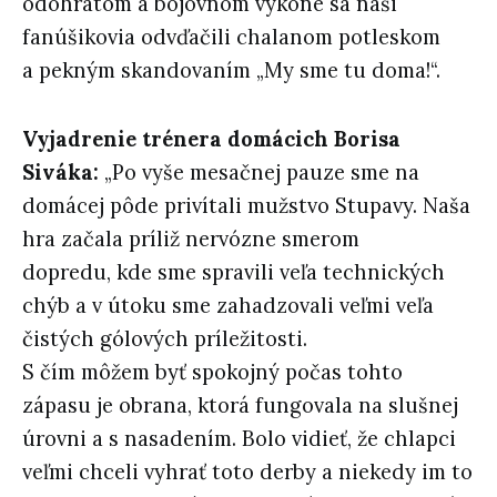
odohratom a bojovnom výkone sa naši
fanúšikovia odvďačili chalanom potleskom
a pekným skandovaním „My sme tu doma!“.
Vyjadrenie trénera domácich Borisa
Siváka:
„Po vyše mesačnej pauze sme na
domácej pôde privítali mužstvo Stupavy. Naša
hra začala príliž nervózne smerom
dopredu, kde sme spravili veľa technických
chýb a v útoku sme zahadzovali veľmi veľa
čistých gólových príležitosti.
S čím môžem byť spokojný počas tohto
zápasu je obrana, ktorá fungovala na slušnej
úrovni a s nasadením. Bolo vidieť, že chlapci
veľmi chceli vyhrať toto derby a niekedy im to