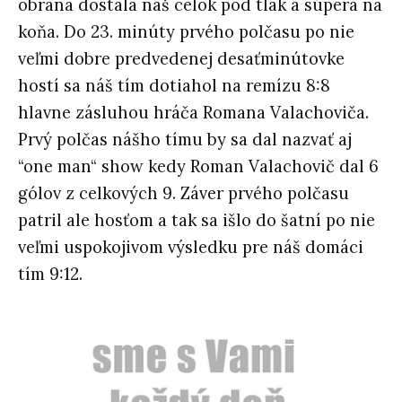
obrana dostala náš celok pod tlak a súpera na
koňa. Do 23. minúty prvého polčasu po nie
veľmi dobre predvedenej desaťminútovke
hostí sa náš tím dotiahol na remízu 8:8
hlavne zásluhou hráča Romana Valachoviča.
Prvý polčas nášho tímu by sa dal nazvať aj
“one man“ show kedy Roman Valachovič dal 6
gólov z celkových 9. Záver prvého polčasu
patril ale hosťom a tak sa išlo do šatní po nie
veľmi uspokojivom výsledku pre náš domáci
tím 9:12.