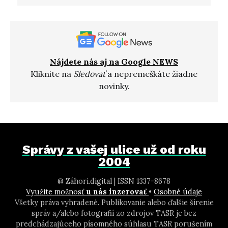
Nájdete nás aj na Google NEWS
Kliknite na
Sledovať
a nepremeškáte žiadne
novinky.
Správy z vašej ulice už od roku
2004
@ Záhori.digital | ISSN 1337-8678
Využite možnosť
u nás inzerovať
•
Osobné údaje
Všetky práva vyhradené. Publikovanie alebo ďalšie šírenie
správ a/alebo fotografií zo zdrojov TASR je bez
predchádzajúceho písomného súhlasu TASR porušením