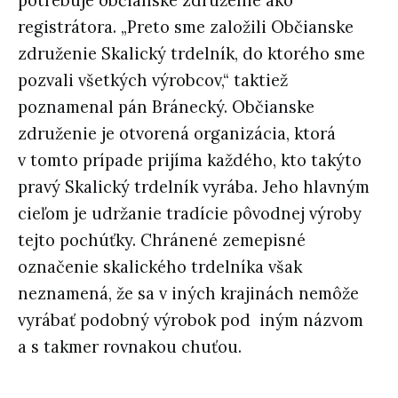
potrebuje občianske združenie ako
registrátora. „Preto sme založili Občianske
združenie Skalický trdelník, do ktorého sme
pozvali všetkých výrobcov,“ taktiež
poznamenal pán Bránecký. Občianske
združenie je otvorená organizácia, ktorá
v tomto prípade prijíma každého, kto takýto
pravý Skalický trdelník vyrába. Jeho hlavným
cieľom je udržanie tradície pôvodnej výroby
tejto pochúťky. Chránené zemepisné
označenie skalického trdelníka však
neznamená, že sa v iných krajinách nemôže
vyrábať podobný výrobok pod iným názvom
a s takmer rovnakou chuťou.