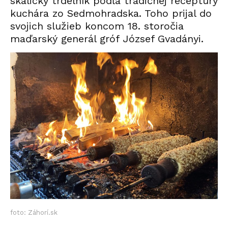
skalický trdelník podľa tradičnej receptúry
kuchára zo Sedmohradska. Toho prijal do
svojich služieb koncom 18. storočia
maďarský generál gróf József Gvadányi.
foto: Záhorí.sk