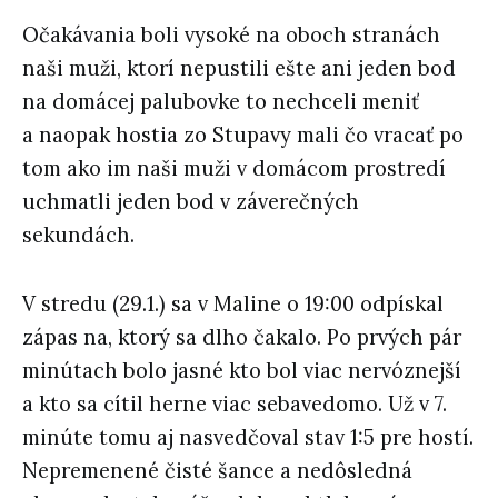
Očakávania boli vysoké na oboch stranách
naši muži, ktorí nepustili ešte ani jeden bod
na domácej palubovke to nechceli meniť
a naopak hostia zo Stupavy mali čo vracať po
tom ako im naši muži v domácom prostredí
uchmatli jeden bod v záverečných
sekundách.
V stredu (29.1.) sa v Maline o 19:00 odpískal
zápas na, ktorý sa dlho čakalo. Po prvých pár
minútach bolo jasné kto bol viac nervóznejší
a kto sa cítil herne viac sebavedomo. Už v 7.
minúte tomu aj nasvedčoval stav 1:5 pre hostí.
Nepremenené čisté šance a nedôsledná