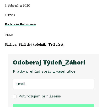
3. februára 2020
AUTOR
Patrícia Kubinová
TÉMY
Skalica
,
Skalický trdelník
,
Trdlofest
Odoberaj Týdeň_Záhorí
Krátky prehľad správ z vašej ulice.
Potvrdzujem prihlásenie