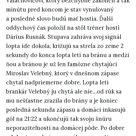
Valachovičovi, ktorý bezchybne zakončil a tak
minútu pred koncom je stav vynulovaný
a posledné slovo budú mať hostia. Ďalší
oddychový čas položil na stôl tréner hostí
Dárius Rusnák. Stupava zahráva svoj signál
lopta ide dokola, križujú sa strela zo zeme 2
sekundy do konca lopta letí na bránu a medzi
ňou a bránou je už len famózne chytajúci
Miroslav Velebný, ktorý v dnešnom zápase
chytal nadpriemerne dobre. Lopta letí
brankár Velebný ju chytá ale nie…od rúk sa
mu nešťastne zrazila do brány a je koniec
posledná sekunda zápasu a domáci inkasujú
gól na 21:22 a ukončujú tak svoju šnúru
neporaziteľnosti na domácej pôde. Po dobre