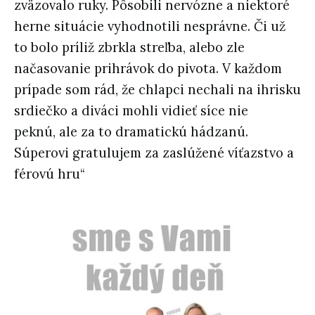
zväzovalo ruky. Pôsobili nervózne a niektoré
herne situácie vyhodnotili nesprávne. Či už
to bolo príliž zbrkla streľba, alebo zle
načasovanie prihrávok do pivota. V každom
prípade som rád, že chlapci nechali na ihrisku
srdiečko a diváci mohli vidieť síce nie
peknú, ale za to dramatickú hádzanú.
Súperovi gratulujem za zaslúžené víťazstvo a
férovú hru“