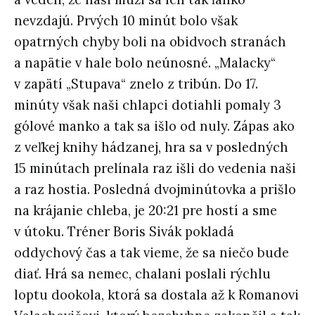
nevzdajú. Prvých 10 minút bolo však
opatrných chyby boli na obidvoch stranách
a napätie v hale bolo neúnosné. „Malacky“
v zapätí „Stupava“ znelo z tribún. Do 17.
minúty však naši chlapci dotiahli pomaly 3
gólové manko a tak sa išlo od nuly. Zápas ako
z veľkej knihy hádzanej, hra sa v posledných
15 minútach prelínala raz išli do vedenia naši
a raz hostia. Posledná dvojminútovka a prišlo
na krájanie chleba, je 20:21 pre hostí a sme
v útoku. Tréner Boris Sivák pokladá
oddychový čas a tak vieme, že sa niečo bude
diať. Hrá sa nemec, chalani poslali rýchlu
loptu dookola, ktorá sa dostala až k Romanovi