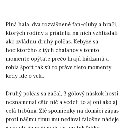
Plná hala, dva rozvášnené fan-cluby a hráči,
ktorých rodiny a priatelia na nich vzhliadali
ako zvládnu druhý polčas. Kebyže sa
hociktorého z tých chalanov v tomto
momente opýtate prečo hrajú hádzanú a
robia šport tak sú to práve tieto momenty
kedy ide o veľa.
Druhý polčas sa začal, 3 gólový náskok hostí
neznamenal ešte nič a vedeli to aj oni ako aj
celá tribúna. Zlé spomienky na domáci zápas
proti nášmu tímu mu nedával falošne nádeje
a vedeli, že naši muži sa len tak ľahko