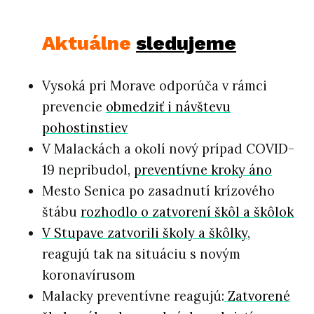
Aktuálne
sledujeme
Vysoká pri Morave odporúča v rámci
prevencie
obmedziť i návštevu
pohostinstiev
V Malackách a okolí nový prípad COVID-
19 nepribudol,
preventívne kroky áno
Mesto Senica po zasadnutí krízového
štábu
rozhodlo o zatvorení škôl a škôlok
V Stupave zatvorili školy a škôlky
,
reagujú tak na situáciu s novým
koronavírusom
Malacky preventívne reagujú:
Zatvorené