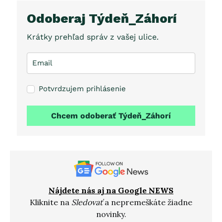
Odoberaj Týdeň_Záhorí
Krátky prehľad správ z vašej ulice.
Potvrdzujem prihlásenie
Chcem odoberať Týdeň_Záhorí
Nájdete nás aj na Google NEWS
Kliknite na
Sledovať
a nepremeškáte žiadne
novinky.