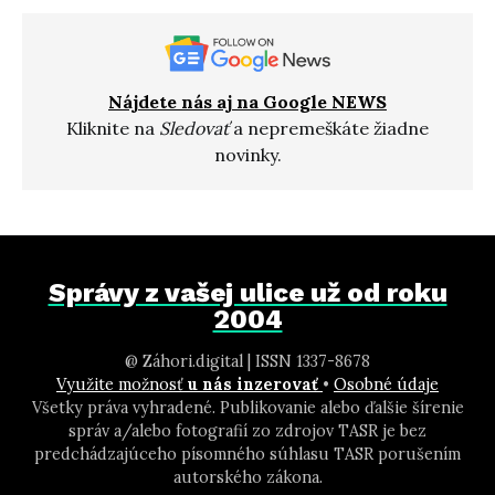
Nájdete nás aj na Google NEWS
Kliknite na
Sledovať
a nepremeškáte žiadne
novinky.
Správy z vašej ulice už od roku
2004
@ Záhori.digital | ISSN 1337-8678
Využite možnosť
u nás inzerovať
•
Osobné údaje
Všetky práva vyhradené. Publikovanie alebo ďalšie šírenie
správ a/alebo fotografií zo zdrojov TASR je bez
predchádzajúceho písomného súhlasu TASR porušením
autorského zákona.