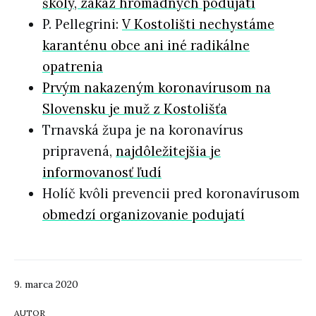
školy, zákaz hromadných podujatí
P. Pellegrini:
V Kostolišti nechystáme
karanténu obce ani iné radikálne
opatrenia
Prvým nakazeným koronavírusom na
Slovensku je muž z Kostolišťa
Trnavská župa je na koronavírus
pripravená,
najdôležitejšia je
informovanosť ľudí
Holíč kvôli prevencii pred koronavírusom
obmedzí organizovanie podujatí
9. marca 2020
AUTOR