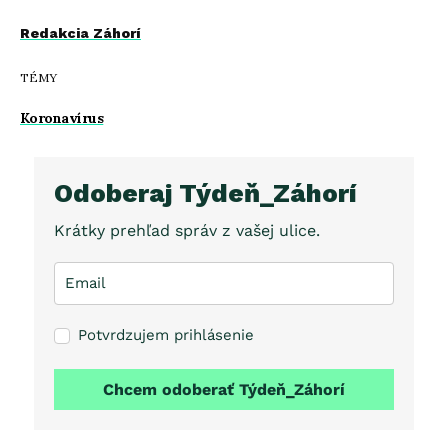
Redakcia Záhorí
TÉMY
Koronavírus
Odoberaj Týdeň_Záhorí
Krátky prehľad správ z vašej ulice.
Potvrdzujem prihlásenie
Chcem odoberať Týdeň_Záhorí