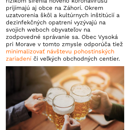
rizikom šírenia nového koronavírusu
prijímajú aj obce na Záhorí. Okrem
uzatvorenia škôl a kultúrnych inštitúcií a
dezinfekčných opatrení vyzývajú na
svojich weboch obyvateľov na
zodpovedné správanie sa. Obec Vysoká
pri Morave v tomto zmysle odporúča tiež
minimalizovať návštevu pohostinských
zariadení
či veľkých obchodných centier.