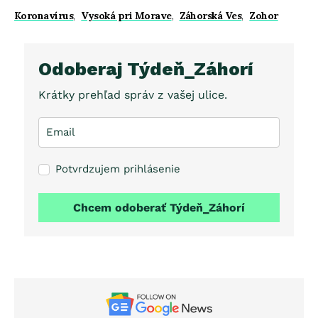
Koronavírus
,
Vysoká pri Morave
,
Záhorská Ves
,
Zohor
Odoberaj Týdeň_Záhorí
Krátky prehľad správ z vašej ulice.
Potvrdzujem prihlásenie
Chcem odoberať Týdeň_Záhorí