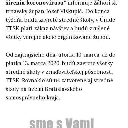
šírenia koronovírusu
.“ informuje Záhorí.sk
trnavský župan Jozef Viskupič. Do konca
týždňa budú zavreté stredné školy, v Úrade
TTSK platí zákaz návštev a budú zrušené
všetky verejné akcie organizované župou.
Od zajtrajšieho dňa, utorka 10. marca, až do
piatka 13. marca 2020, budú zavreté všetky
stredné školy v zriaďovateľskej pôsobnosti
TTSK. Rovnaklo sú už zatvorené aj stredné
školy na území Bratislavského
samosprávneho kraja.