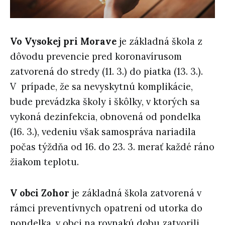
Vo Vysokej pri Morave
je základná škola z
dôvodu prevencie pred koronavírusom
zatvorená do stredy (11. 3.) do piatka (13. 3.).
V prípade, že sa nevyskytnú komplikácie,
bude prevádzka školy i škôlky, v ktorých sa
vykoná dezinfekcia, obnovená od pondelka
(16. 3.), vedeniu však samospráva nariadila
počas týždňa od 16. do 23. 3. merať každé ráno
žiakom teplotu.
V obci Zohor
je základná škola zatvorená v
rámci preventívnych opatrení od utorka do
pondelka, v obci na rovnakú dobu zatvorili