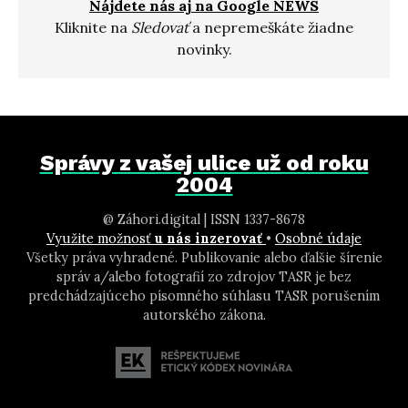
Nájdete nás aj na Google NEWS
Kliknite na
Sledovať
a nepremeškáte žiadne
novinky.
Správy z vašej ulice už od roku
2004
@ Záhori.digital | ISSN 1337-8678
Využite možnosť
u nás inzerovať
•
Osobné údaje
Všetky práva vyhradené. Publikovanie alebo ďalšie šírenie
správ a/alebo fotografií zo zdrojov TASR je bez
predchádzajúceho písomného súhlasu TASR porušením
autorského zákona.