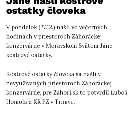
Jáne našli kostrové
ostatky človeka
V pondelok (27.12.) našli vo večerných
hodinách v priestoroch Záhoráckej
konzervárne v Moravskom Svätom Jáne
kostrové ostatky.
Kostrové ostatky človeka sa našli v
nevyužívaných priestoroch Záhoráckej
konzervárne, pre Zahori.sk to potvrdil Ľuboš
Homola z KR PZ v Trnave.