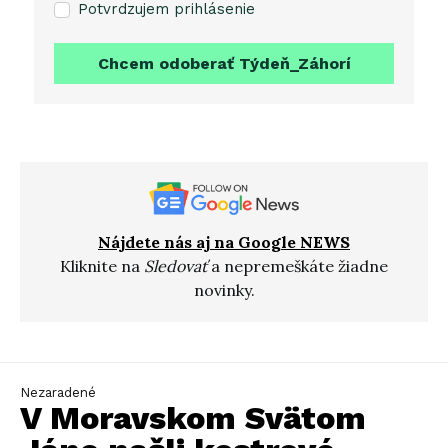
Potvrdzujem prihlásenie
Chcem odoberať Týdeň_Záhorí
Nájdete nás aj na Google NEWS
Kliknite na
Sledovať
a nepremeškáte žiadne
novinky.
Nezaradené
V Moravskom Svätom