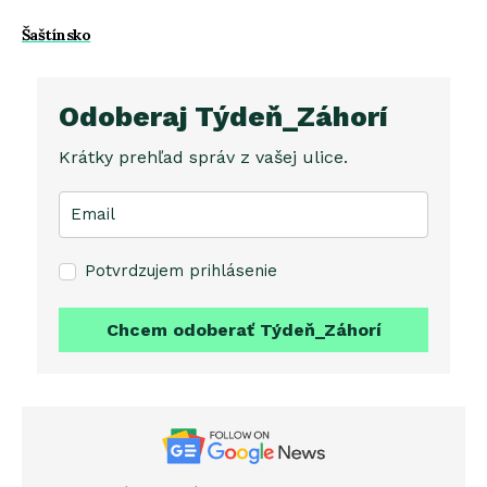
Šaštínsko
Odoberaj Týdeň_Záhorí
Krátky prehľad správ z vašej ulice.
Potvrdzujem prihlásenie
Chcem odoberať Týdeň_Záhorí