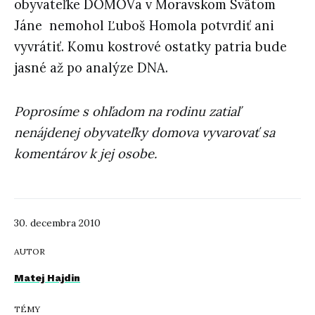
obyvateľke DOMOVa v Moravskom Svätom
Jáne nemohol Ľuboš Homola potvrdiť ani
vyvrátiť. Komu kostrové ostatky patria bude
jasné až po analýze DNA.
Poprosíme s ohľadom na rodinu zatiaľ
nenájdenej obyvateľky domova vyvarovať sa
komentárov k jej osobe.
30. decembra 2010
AUTOR
Matej Hajdin
TÉMY