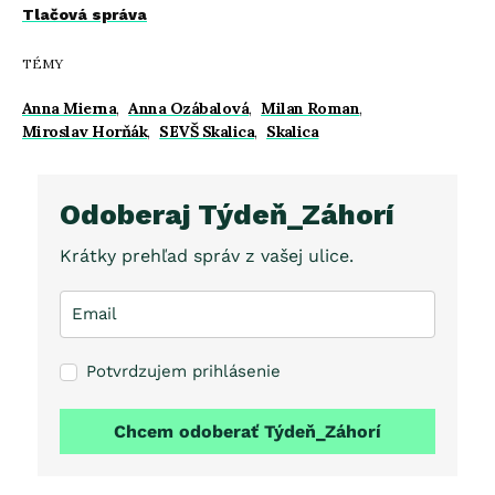
Tlačová správa
TÉMY
Anna Mierna
,
Anna Ozábalová
,
Milan Roman
,
Miroslav Horňák
,
SEVŠ Skalica
,
Skalica
Odoberaj Týdeň_Záhorí
Krátky prehľad správ z vašej ulice.
Potvrdzujem prihlásenie
Chcem odoberať Týdeň_Záhorí