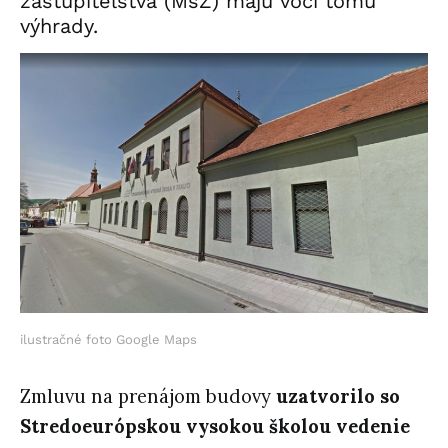
zastupiteľstva (MsZ) majú voči tomu
výhrady.
ilustračné foto Google Maps
Zmluvu na prenájom budovy
uzatvorilo so
Stredoeurópskou vysokou školou vedenie