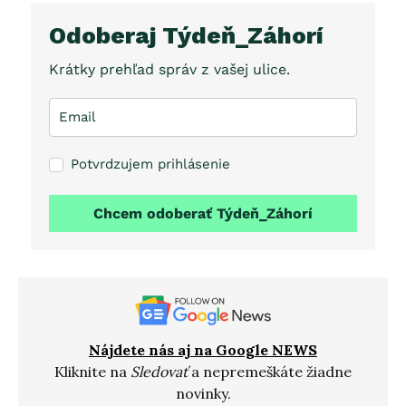
Odoberaj Týdeň_Záhorí
Krátky prehľad správ z vašej ulice.
Potvrdzujem prihlásenie
Chcem odoberať Týdeň_Záhorí
Nájdete nás aj na Google NEWS
Kliknite na
Sledovať
a nepremeškáte žiadne
novinky.