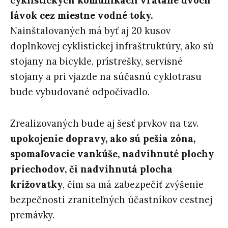
cyklistických komunikácií vrátane dvoch
lávok cez miestne vodné toky.
Nainštalovaných má byť aj 20 kusov
doplnkovej cyklistickej infraštruktúry, ako sú
stojany na bicykle, prístrešky, servisné
stojany a pri vjazde na súčasnú cyklotrasu
bude vybudované odpočívadlo.
Zrealizovaných bude aj šesť prvkov na tzv.
upokojenie dopravy, ako sú pešia zóna,
spomaľovacie vankúše, nadvihnuté plochy
priechodov, či nadvihnutá plocha
križovatky
, čím sa má zabezpečiť zvýšenie
bezpečnosti zraniteľných účastníkov cestnej
premávky.