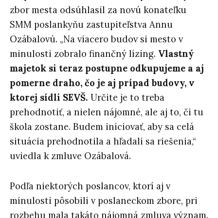
zbor mesta odsúhlasil za novú konateľku
SMM poslankyňu zastupiteľstva Annu
Ozábalovú. „Na viacero budov si mesto v
minulosti zobralo finančný lízing.
Vlastný
majetok si teraz postupne odkupujeme a aj
pomerne draho, čo je aj prípad budovy, v
ktorej sídli SEVŠ.
Určite je to treba
prehodnotiť, a nielen nájomné, ale aj to, či tu
škola zostane. Budem iniciovať, aby sa celá
situácia prehodnotila a hľadali sa riešenia,“
uviedla k zmluve Ozábalová.
Podľa niektorých poslancov, ktorí aj v
minulosti pôsobili v poslaneckom zbore, pri
rozbehu mala takáto nájomná zmluva význam.