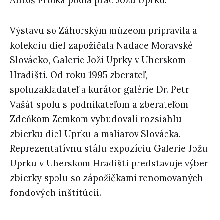
Antoš Frolka podľa prác Jožu Uprku.
Výstavu so Záhorským múzeom pripravila a
kolekciu diel zapožičala Nadace Moravské
Slovácko, Galerie Joži Uprky v Uherskom
Hradišti. Od roku 1995 zberateľ,
spoluzakladateľ a kurátor galérie Dr. Petr
Vašát spolu s podnikateľom a zberateľom
Zdeňkom Zemkom vybudovali rozsiahlu
zbierku diel Uprku a maliarov Slovácka.
Reprezentatívnu stálu expozíciu Galerie Jožu
Uprku v Uherskom Hradišti predstavuje výber
zbierky spolu so zápožičkami renomovaných
fondových inštitúcií.