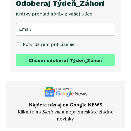
Odoberaj Týdeň_Záhorí
Krátky prehľad správ z vašej ulice.
Potvrdzujem prihlásenie
Chcem odoberať Týdeň_Záhorí
Nájdete nás aj na Google NEWS
Kliknite na
Sledovať
a nepremeškáte žiadne
novinky.