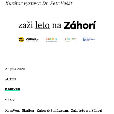
Kurátor výstavy: Dr. Petr Vašát
27. júla 2020
AUTOR
KamVen
TÉMY
KamVen
,
Skalica
,
Záhorské múzeum
,
Zaži leto na Záhorí