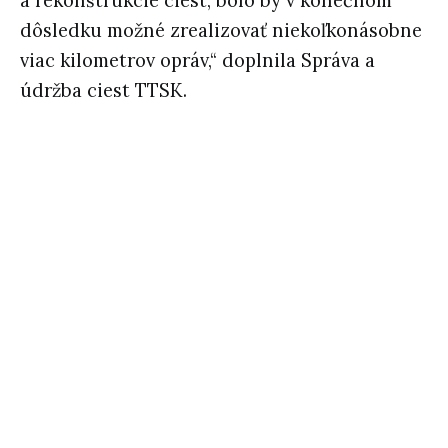
a rekonštrukcie ciest, bolo by v konečnom
dôsledku možné zrealizovať niekoľkonásobne
viac kilometrov opráv,“ doplnila Správa a
údržba ciest TTSK.