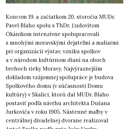
Koncom 19. a začiatkom 20. storočia MUDr.
Pavel Blaho spolu s ThDr. Ľudovítom
Okánikom intenzívne spolupracovali
s mnohými moravskými dejateľmi a maliarmi
pri organizácii výstav, vzniku spolkov
a v národom kultúrnom dianí na oboch
brehoch rieky Moravy. Najvýraznejším
dokladom vzájomnej spolupráce je budova
Spolkového domu (v súčasnosti Domu
kultúry) v Skalici, ktorú dal MUDr. Blaho
postaviť podľa návrhu architekta Dušana
Jurkoviča v roku 1905. Nástenné maľby v
centrálnej divadelnej dvorane realizoval