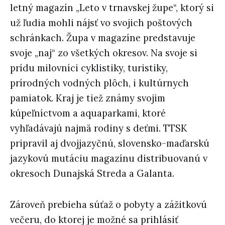
letný magazín „Leto v trnavskej župe“, ktorý si
už ľudia mohli nájsť vo svojich poštových
schránkach. Župa v magazíne predstavuje
svoje „naj“ zo všetkých okresov. Na svoje si
prídu milovníci cyklistiky, turistiky,
prírodných vodných plôch, i kultúrnych
pamiatok. Kraj je tiež známy svojim
kúpeľníctvom a aquaparkami, ktoré
vyhľadávajú najmä rodiny s deťmi. TTSK
pripravil aj dvojjazyčnú, slovensko-maďarskú
jazykovú mutáciu magazínu distribuovanú v
okresoch Dunajská Streda a Galanta.
Zároveň prebieha súťaž o pobyty a zážitkovú
večeru, do ktorej je možné sa prihlásiť