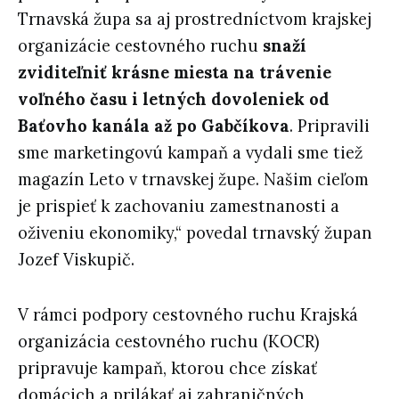
Trnavská župa sa aj prostredníctvom krajskej
organizácie cestovného ruchu
snaží
zviditeľniť krásne miesta na trávenie
voľného času i letných dovoleniek od
Baťovho kanála až po Gabčíkova
. Pripravili
sme marketingovú kampaň a vydali sme tiež
magazín Leto v trnavskej župe. Našim cieľom
je prispieť k zachovaniu zamestnanosti a
oživeniu ekonomiky,“ povedal trnavský župan
Jozef Viskupič.
V rámci podpory cestovného ruchu Krajská
organizácia cestovného ruchu (KOCR)
pripravuje kampaň, ktorou chce získať
domácich a prilákať aj zahraničných