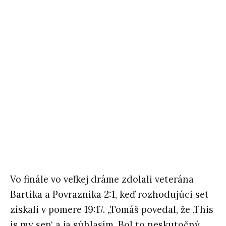
Vo finále vo veľkej dráme zdolali veterána
Bartíka a Povrazníka 2:1, keď rozhodujúci set
získali v pomere 19:17. „Tomáš povedal, že ‚This
is my sen‘ a ja súhlasím. Bol to neskutočný