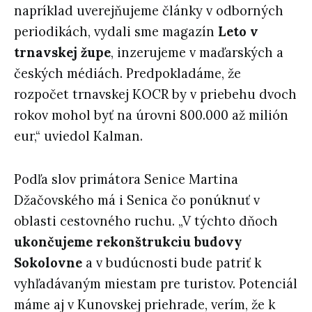
napríklad uverejňujeme články v odborných
periodikách, vydali sme magazín
Leto v
trnavskej župe
, inzerujeme v maďarských a
českých médiách. Predpokladáme, že
rozpočet trnavskej KOCR by v priebehu dvoch
rokov mohol byť na úrovni 800.000 až milión
eur,“ uviedol Kalman.
Podľa slov primátora Senice Martina
Džačovského má i Senica čo ponúknuť v
oblasti cestovného ruchu. „V týchto dňoch
ukončujeme rekonštrukciu budovy
Sokolovne
a v budúcnosti bude patriť k
vyhľadávaným miestam pre turistov. Potenciál
máme aj v Kunovskej priehrade, verím, že k