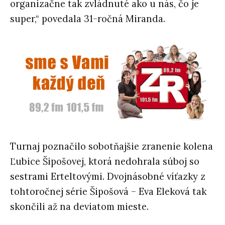
organizačne tak zvládnuté ako u nás, čo je
super,“ povedala 31-ročná Miranda.
Turnaj poznačilo sobotňajšie zranenie kolena
Ľubice Šipošovej, ktorá nedohrala súboj so
sestrami Erteltovými. Dvojnásobné víťazky z
tohtoročnej série Šipošová – Eva Eleková tak
skončili až na deviatom mieste.