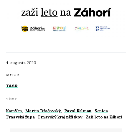
4. augusta 2020
AUTOR
TASR
TÉMY
KamVen
,
Martin Džačovský
,
Pavol Kalman
,
Senica
,
Trnavská župa
,
Trnavský kraj zážitkov
,
Zaži leto na Záhorí