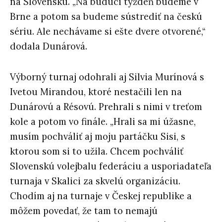
na Slovensku. „Na budúci týždeň budeme v
Brne a potom sa budeme sústrediť na českú
sériu. Ale nechávame si ešte dvere otvorené,“
dodala Dunárová.
Výborný turnaj odohrali aj Silvia Murínová s
Ivetou Mirandou, ktoré nestačili len na
Dunárovú a Résovú. Prehrali s nimi v treťom
kole a potom vo finále. „Hrali sa mi úžasne,
musím pochváliť aj moju partáčku Sisi, s
ktorou som si to užila. Chcem pochváliť
Slovenskú volejbalu federáciu a usporiadateľa
turnaja v Skalici za skvelú organizáciu.
Chodím aj na turnaje v Českej republike a
môžem povedať, že tam to nemajú