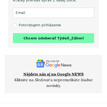
Krátky prehľad správ z vašej ulice.
Potvrdzujem prihlásenie
Chcem odoberať Týdeň_Záhorí
Nájdete nás aj na Google NEWS
Kliknite na
Sledovať
a nepremeškáte žiadne
novinky.