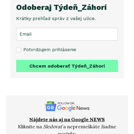
Odoberaj Týdeň_Záhorí
Krátky prehľad správ z vašej ulice.
Potvrdzujem prihlásenie
Chcem odoberať Týdeň_Záhorí
Nájdete nás aj na Google NEWS
Kliknite na
Sledovať
a nepremeškáte žiadne
novinky.