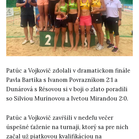
Patúc a Vojkovič zdolali v dramatickom finále
Pavla Bartíka s Ivanom Povrazníkom 2:1 a
Dunárová s Résovou si v boji o zlato poradili
so Silviou Murínovou a Ivetou Mirandou 2:0.
Patúc a Vojkovič zavŕšili v nedeľu večer
úspešné ťaženie na turnaji, ktorý sa pre nich
začal už piatkovou kvalifikáciou na