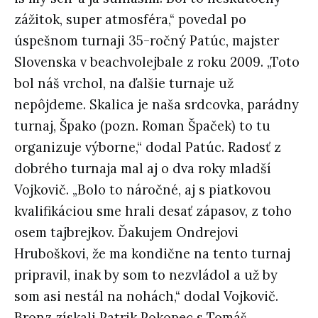
zážitok, super atmosféra,“ povedal po
úspešnom turnaji 35-ročný Patúc, majster
Slovenska v beachvolejbale z roku 2009. „Toto
bol náš vrchol, na ďalšie turnaje už
nepôjdeme. Skalica je naša srdcovka, parádny
turnaj, Špako (pozn. Roman Špaček) to tu
organizuje výborne,“ dodal Patúc. Radosť z
dobrého turnaja mal aj o dva roky mladší
Vojkovič. „Bolo to náročné, aj s piatkovou
kvalifikáciou sme hrali desať zápasov, z toho
osem tajbrejkov. Ďakujem Ondrejovi
Hruboškovi, že ma kondične na tento turnaj
pripravil, inak by som to nezvládol a už by
som asi nestál na nohách,“ dodal Vojkovič.
Bronz získali Patrik Pokopec s Tomáš