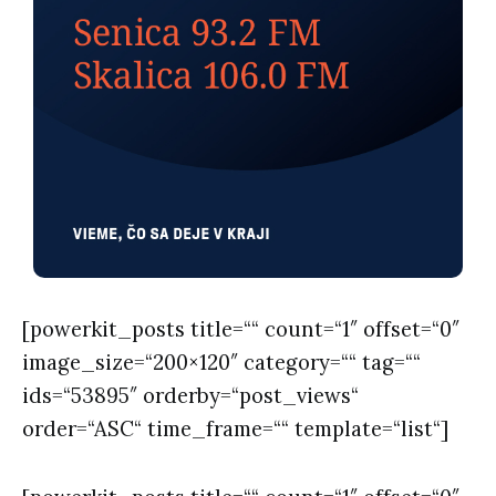
[powerkit_posts title=““ count=“1″ offset=“0″
image_size=“200×120″ category=““ tag=““
ids=“53895″ orderby=“post_views“
order=“ASC“ time_frame=““ template=“list“]