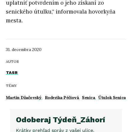
uplatniť potvrdením o jeho získaní zo
senického útulku,“ informovala hovorkyňa
mesta.
31. decembra 2020
AUTOR
TASR
TÉMY
Martin Džačovský
,
Roderika Péčiová
,
Senica
,
Útulok Senica
Odoberaj Týdeň_Záhorí
Krátky prehľad správ z vašej ulice.