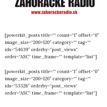
[powerkit_posts title=““ count=“1″ offset=“0″
image_size=“200×120″ category=““ tag=““
ids=“54639″ orderby=“post_views“
order=“ASC“ time_frame=““ template=“list“]
[powerkit_posts title=““ count=“1″ offset=“0″
image_size=“200×120″ category=““ tag=““
ids=“53328″ orderby=“post_views“
order=“ASC“ time_frame=““ template=“list“]