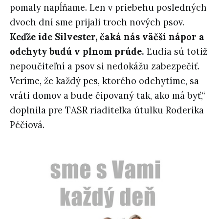
pomaly napĺňame. Len v priebehu posledných
dvoch dní sme prijali troch nových psov.
Keďže ide Silvester, čaká nás väčší nápor a
odchyty budú v plnom prúde.
Ľudia sú totiž
nepoučiteľní a psov si nedokážu zabezpečiť.
Veríme, že každý pes, ktorého odchytíme, sa
vráti domov a bude čipovaný tak, ako má byť,“
doplnila pre TASR riaditeľka útulku Roderika
Péčiová.