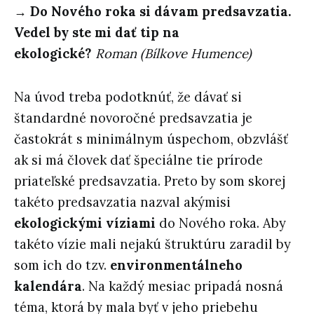
→ Do Nového roka si dávam predsavzatia.
Vedel by ste mi dať tip na
ekologické?
Roman (Bílkove Humence)
Na úvod treba podotknúť, že dávať si
štandardné novoročné predsavzatia je
častokrát s minimálnym úspechom, obzvlášť
ak si má človek dať špeciálne tie prírode
priateľské predsavzatia. Preto by som skorej
takéto predsavzatia nazval akýmisi
ekologickými víziami
do Nového roka. Aby
takéto vízie mali nejakú štruktúru zaradil by
som ich do tzv.
environmentálneho
kalendára
. Na každý mesiac pripadá nosná
téma, ktorá by mala byť v jeho priebehu