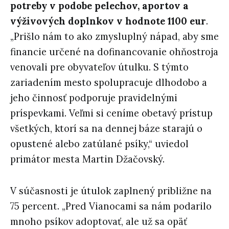
potreby v podobe pelechov, aportov a
výživových doplnkov v hodnote 1100 eur
.
„Prišlo nám to ako zmysluplný nápad, aby sme
financie určené na dofinancovanie ohňostroja
venovali pre obyvateľov útulku. S týmto
zariadením mesto spolupracuje dlhodobo a
jeho činnosť podporuje pravidelnými
príspevkami. Veľmi si ceníme obetavý prístup
všetkých, ktorí sa na dennej báze starajú o
opustené alebo zatúlané psíky,“ uviedol
primátor mesta Martin Džačovský.
V súčasnosti je útulok zaplnený približne na
75 percent. „Pred Vianocami sa nám podarilo
mnoho psíkov adoptovať, ale už sa opäť