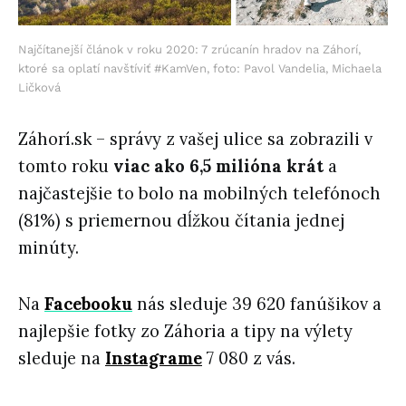
Najčítanejší článok v roku 2020: 7 zrúcanín hradov na Záhorí,
ktoré sa oplatí navštíviť #KamVen, foto: Pavol Vandelia, Michaela
Ličková
Záhorí.sk – správy z vašej ulice sa zobrazili v
tomto roku
viac ako 6,5 milióna krát
a
najčastejšie to bolo na mobilných telefónoch
(81%) s priemernou dĺžkou čítania jednej
minúty.
Na
Facebooku
nás sleduje 39 620 fanúšikov a
najlepšie fotky zo Záhoria a tipy na výlety
sleduje na
Instagrame
7 080 z vás.