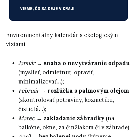
Environmentálny kalendár s ekologickými
víziami:
Január
→
snaha o nevytváranie odpadu
(myslieť, odmietnuť, opraviť,
minimalizovať…);
Február
→
rozlúčka s palmovým olejom
(skontrolovať potraviny, kozmetiku,
čistidlá…);
Marec
→
zakladanie záhradky
(na
balkóne, okne, za činžiakom či v záhrade);
Apríl
→
bez balenej vody
(kúpenie