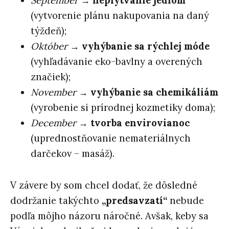
September
→
neplytvanie jedlom
(vytvorenie plánu nakupovania na daný
týždeň);
Október
→
vyhýbanie sa rýchlej móde
(vyhľadávanie eko-bavlny a overených
značiek);
November
→
vyhýbanie sa chemikáliám
(vyrobenie si prírodnej kozmetiky doma);
December
→
tvorba envirovianoc
(uprednostňovanie nemateriálnych
darčekov – masáž).
V závere by som chcel dodať, že dôsledné
dodržanie takýchto
„predsavzatí“
nebude
podľa môjho názoru náročné. Avšak, keby sa