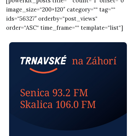
[powerkit_posts title=““ count=“1″ offset=“0″
image_size=“200×120″ category=““ tag=““
ids=“56327″ orderby=“post_views“
order=“ASC“ time_frame=““ template=“list“]