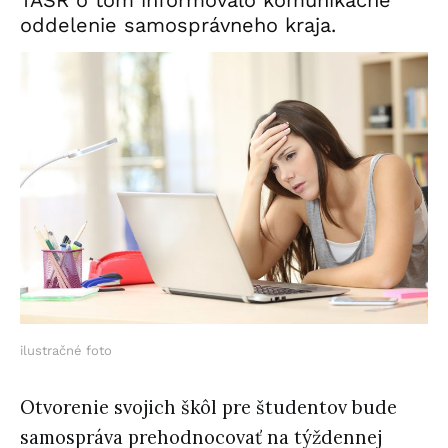
TASR o tom informovalo komunikačné
oddelenie samosprávneho kraja.
ilustračné foto
Otvorenie svojich škôl pre študentov bude
samospráva prehodnocovať na týždennej