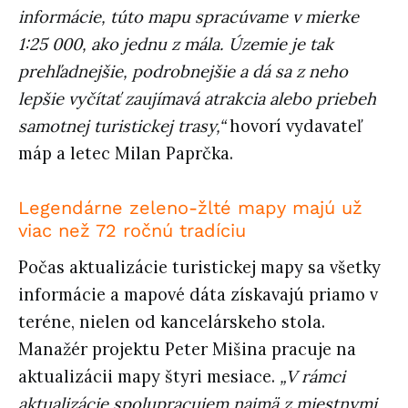
informácie, túto mapu spracúvame v mierke
1:25 000, ako jednu z mála. Územie je tak
prehľadnejšie, podrobnejšie a dá sa z neho
lepšie vyčítať zaujímavá atrakcia alebo priebeh
samotnej turistickej trasy,“
hovorí vydavateľ
máp a letec Milan Paprčka.
Legendárne zeleno-žlté mapy majú už
viac než 72 ročnú tradíciu
Počas aktualizácie turistickej mapy sa všetky
informácie a mapové dáta získavajú priamo v
teréne, nielen od kancelárskeho stola.
Manažér projektu Peter Mišina pracuje na
aktualizácii mapy štyri mesiace.
„V rámci
aktualizácie spolupracujem najmä z miestnymi