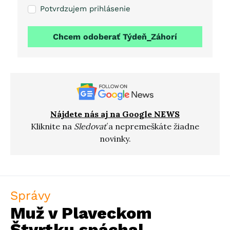
Potvrdzujem prihlásenie
Chcem odoberať Týdeň_Záhorí
Nájdete nás aj na Google NEWS
Kliknite na
Sledovať
a nepremeškáte žiadne
novinky.
Správy
Muž v Plaveckom
Štvrtku spáchal