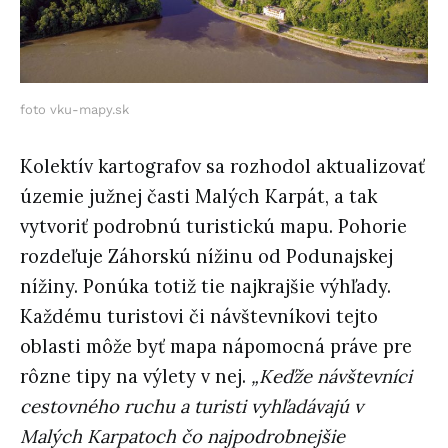
foto vku-mapy.sk
Kolektív kartografov sa rozhodol aktualizovať
územie južnej časti Malých Karpát, a tak
vytvoriť podrobnú turistickú mapu. Pohorie
rozdeľuje Záhorskú nížinu od Podunajskej
nížiny. Ponúka totiž tie najkrajšie výhľady.
Každému turistovi či návštevníkovi tejto
oblasti môže byť mapa nápomocná práve pre
rôzne tipy na výlety v nej.
„Keďže návštevníci
cestovného ruchu a turisti vyhľadávajú v
Malých Karpatoch čo najpodrobnejšie