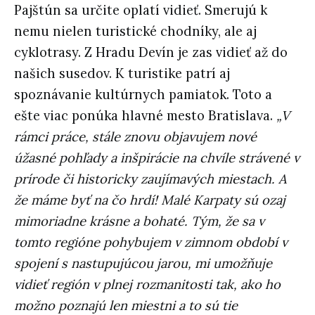
Pajštún sa určite oplatí vidieť. Smerujú k
nemu nielen turistické chodníky, ale aj
cyklotrasy. Z Hradu Devín je zas vidieť až do
našich susedov. K turistike patrí aj
spoznávanie kultúrnych pamiatok. Toto a
ešte viac ponúka hlavné mesto Bratislava.
„V
rámci práce, stále znovu objavujem nové
úžasné pohľady a inšpirácie na chvíle strávené v
prírode či historicky zaujímavých miestach. A
že máme byť na čo hrdí! Malé Karpaty sú ozaj
mimoriadne krásne a bohaté. Tým, že sa v
tomto regióne pohybujem v zimnom období v
spojení s nastupujúcou jarou, mi umožňuje
vidieť región v plnej rozmanitosti tak, ako ho
možno poznajú len miestni a to sú tie