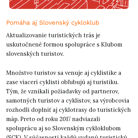
Pomáha aj Slovenský cykloklub
Aktualizovanie turistických trás je
uskutočnené formou spolupráce s Klubom
slovenských turistov.
Množstvo turistov sa venuje aj cyklistike a
zase viacerí cyklisti obľubujú aj turistiku.
Tým, že vznikali požiadavky od partnerov,
samotných turistov a cyklistov, sa výrobcovia
rozhodli doplniť aj cyklotrasy do turistických
máp. Preto od roku 2017 nadviazali
spoluprácu aj so Slovenským cykloklubom
(SCK). V súčasnosti každú vydanú turistickú