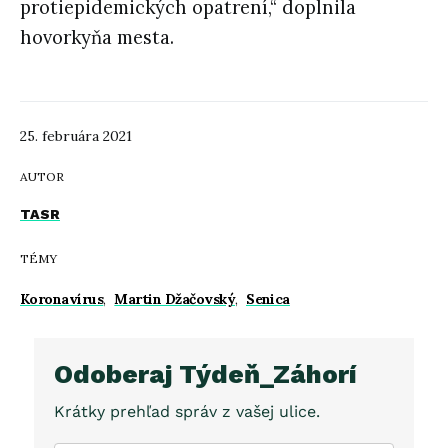
protiepidemických opatrení,“ doplnila
hovorkyňa mesta.
25. februára 2021
AUTOR
TASR
TÉMY
Koronavírus
,
Martin Džačovský
,
Senica
Odoberaj Týdeň_Záhorí
Krátky prehľad správ z vašej ulice.