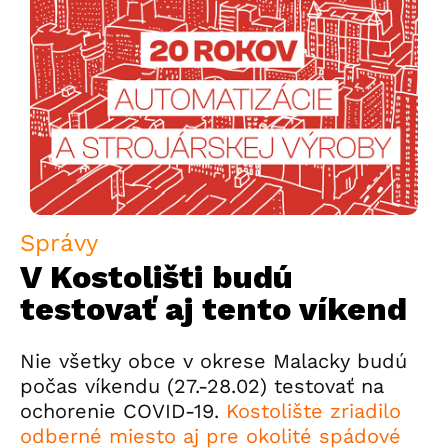
Správy
V Kostolišti budú
testovať aj tento víkend
Nie všetky obce v okrese Malacky budú
počas víkendu (27.-28.02) testovať na
ochorenie COVID-19.
Kostolište zriadilo
odberné miesto aj pre okolité spádové