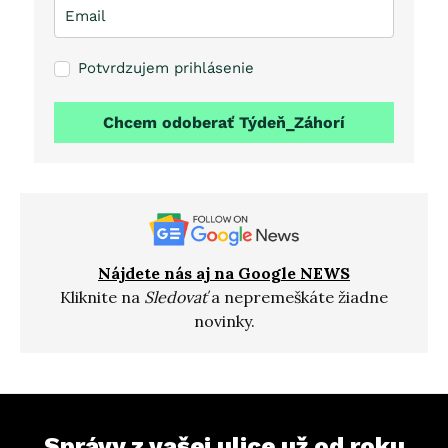
Potvrdzujem prihlásenie
Chcem odoberať Týdeň_Záhorí
Nájdete nás aj na Google NEWS
Kliknite na
Sledovať
a nepremeškáte žiadne
novinky.
Správy z vašej ulice už od roku