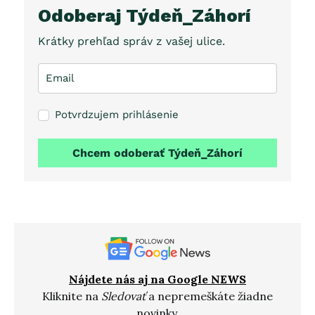
Odoberaj Týdeň_Záhorí
Krátky prehľad správ z vašej ulice.
Potvrdzujem prihlásenie
Chcem odoberať Týdeň_Záhorí
Nájdete nás aj na Google NEWS
Kliknite na
Sledovať
a nepremeškáte žiadne
novinky.