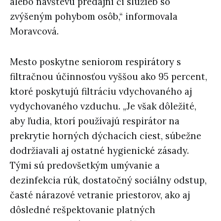
alebo návštevu predajní či služieb so
zvýšeným pohybom osôb,“ informovala
Moravcová.
Mesto poskytne seniorom respirátory s
filtračnou účinnosťou vyššou ako 95 percent,
ktoré poskytujú filtráciu vdychovaného aj
vydychovaného vzduchu. „Je však dôležité,
aby ľudia, ktorí používajú respirátor na
prekrytie horných dýchacích ciest, súbežne
dodržiavali aj ostatné hygienické zásady.
Tými sú predovšetkým umývanie a
dezinfekcia rúk, dostatočný sociálny odstup,
časté nárazové vetranie priestorov, ako aj
dôsledné rešpektovanie platných