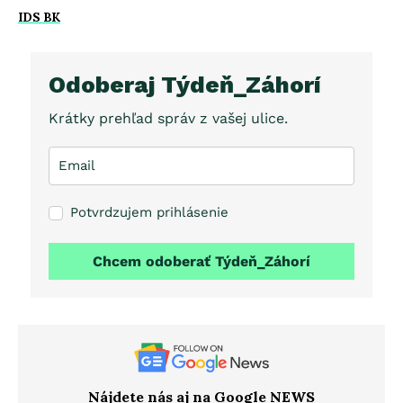
IDS BK
Odoberaj Týdeň_Záhorí
Krátky prehľad správ z vašej ulice.
Potvrdzujem prihlásenie
Chcem odoberať Týdeň_Záhorí
Nájdete nás aj na Google NEWS