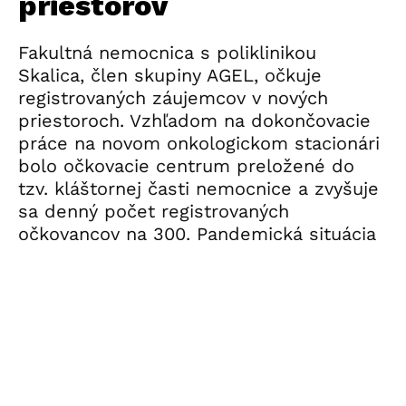
priestorov
Fakultná nemocnica s poliklinikou
Skalica, člen skupiny AGEL, očkuje
registrovaných záujemcov v nových
priestoroch. Vzhľadom na dokončovacie
práce na novom onkologickom stacionári
bolo očkovacie centrum preložené do
tzv. kláštornej časti nemocnice a zvyšuje
sa denný počet registrovaných
očkovancov na 300. Pandemická situácia
v nemocnici aj po ďalšom týždni zostáva
stabilizovaná, nepribúdajú ani covid
pozitívni pacienti ani zamestnanci.