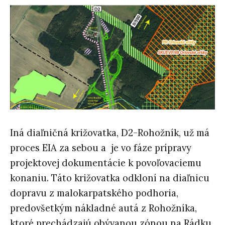
Iná diaľničná križovatka, D2-Rohožník, už má
proces EIA za sebou a je vo fáze prípravy
projektovej dokumentácie k povoľovaciemu
konaniu. Táto križovatka odkloní na diaľnicu
dopravu z malokarpatského podhoria,
predovšetkým nákladné autá z Rohožníka,
ktoré prechádzajú obývanou zónou na Rádku