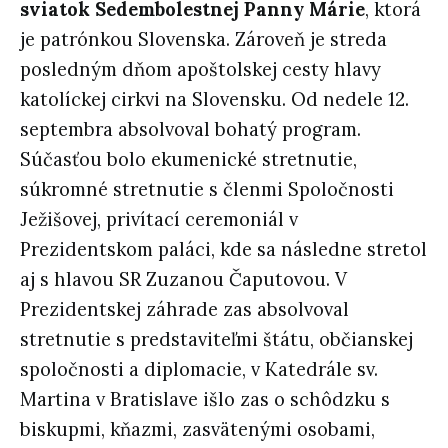
sviatok Sedembolestnej Panny Márie
, ktorá
je patrónkou Slovenska. Zároveň je streda
posledným dňom apoštolskej cesty hlavy
katolíckej cirkvi na Slovensku. Od nedele 12.
septembra absolvoval bohatý program.
Súčasťou bolo ekumenické stretnutie,
súkromné stretnutie s členmi Spoločnosti
Ježišovej, privítací ceremoniál v
Prezidentskom paláci, kde sa následne stretol
aj s hlavou SR Zuzanou Čaputovou. V
Prezidentskej záhrade zas absolvoval
stretnutie s predstaviteľmi štátu, občianskej
spoločnosti a diplomacie, v Katedrále sv.
Martina v Bratislave išlo zas o schôdzku s
biskupmi, kňazmi, zasvätenými osobami,