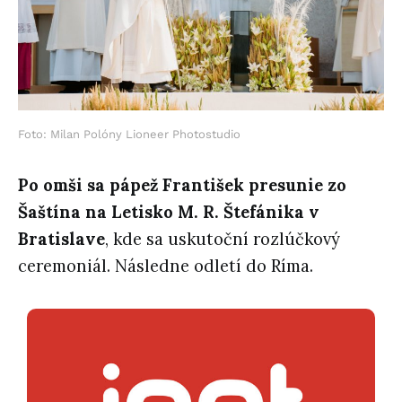
Foto: Milan Polóny Lioneer Photostudio
Po omši sa pápež František presunie zo
Šaštína na Letisko M. R. Štefánika v
Bratislave
, kde sa uskutoční rozlúčkový
ceremoniál. Následne odletí do Ríma.