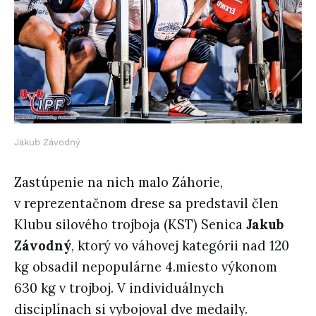
Jakub Závodný
Zastúpenie na nich malo Záhorie,
v reprezentačnom drese sa predstavil člen
Klubu silového trojboja (KST) Senica
Jakub
Závodný
, ktorý vo váhovej kategórii nad 120
kg obsadil nepopulárne 4.miesto výkonom
630 kg v trojboj. V individuálnych
disciplínach si vybojoval dve medaily.