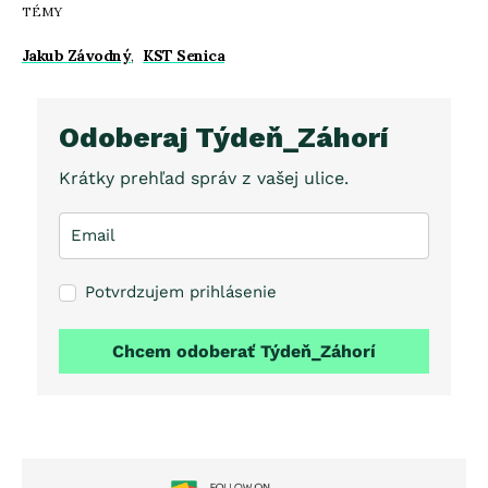
TÉMY
Jakub Závodný
,
KST Senica
Odoberaj Týdeň_Záhorí
Krátky prehľad správ z vašej ulice.
Potvrdzujem prihlásenie
Chcem odoberať Týdeň_Záhorí