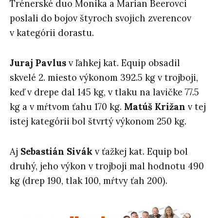
Trénerské duo Monika a Marian Beerovci
poslali do bojov štyroch svojich zverencov
v kategórii dorastu.
Juraj Pavlus
v ľahkej kat. Equip obsadil
skvelé 2. miesto výkonom 392.5 kg v trojboji,
keď v drepe dal 145 kg, v tlaku na lavičke 77.5
kg a v mŕtvom ťahu 170 kg.
Matúš Križan
v tej
istej kategórii bol štvrtý výkonom 250 kg.
Aj
Sebastián Sivák
v ťažkej kat. Equip bol
druhý, jeho výkon v trojboji mal hodnotu 490
kg (drep 190, tlak 100, mŕtvy ťah 200).