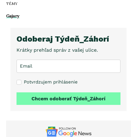
TÉMY
Gajary
Odoberaj Týdeň_Záhorí
Krátky prehľad správ z vašej ulice.
Potvrdzujem prihlásenie
Chcem odoberať Týdeň_Záhorí