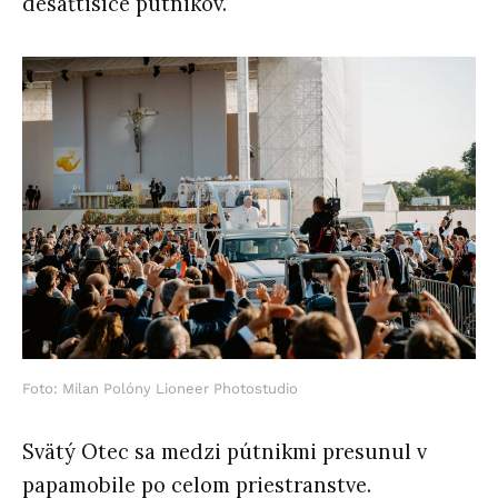
desaťtisíce pútnikov.
Foto: Milan Polóny Lioneer Photostudio
Svätý Otec sa medzi pútnikmi presunul v
papamobile po celom priestranstve.