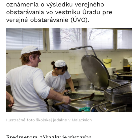
oznámenia o výsledku verejného
obstarávania vo vestníku Úradu pre
verejné obstarávanie (ÚVO).
Ilustračné foto školskej jedálne v Malackách
Predmetom zákazky je výstavba