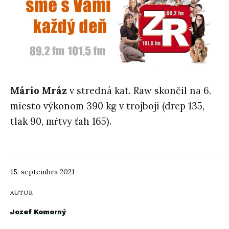
Mário Mráz
v stredná kat. Raw skončil na 6.
miesto výkonom 390 kg v trojboji (drep 135,
tlak 90, mŕtvy ťah 165).
15. septembra 2021
AUTOR
Jozef Komorný