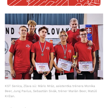
KST Senica, Zľava sú: Mário Mráz, asistentka trénera Monika
Beer, Juraj Pavlus, Sebastián Sivák, tréner Marián Beer, Matúš
Križan.