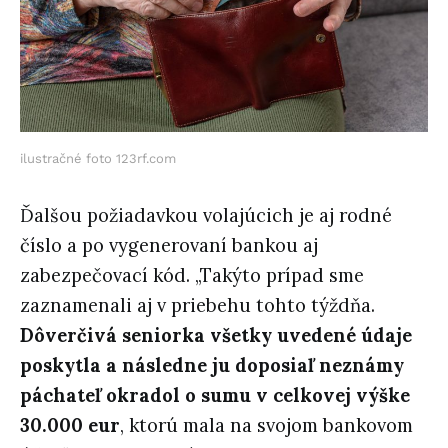
ilustračné foto 123rf.com
Ďalšou požiadavkou volajúcich je aj rodné
číslo a po vygenerovaní bankou aj
zabezpečovací kód. „Takýto prípad sme
zaznamenali aj v priebehu tohto týždňa.
Dôverčivá seniorka všetky uvedené údaje
poskytla a následne ju doposiaľ neznámy
páchateľ okradol o sumu v celkovej výške
30.000 eur
, ktorú mala na svojom bankovom