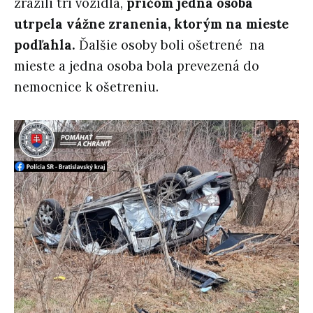
zrazili tri vozidlá,
pričom jedna osoba
utrpela vážne zranenia, ktorým na mieste
podľahla.
Ďalšie osoby boli ošetrené na
mieste a jedna osoba bola prevezená do
nemocnice k ošetreniu.