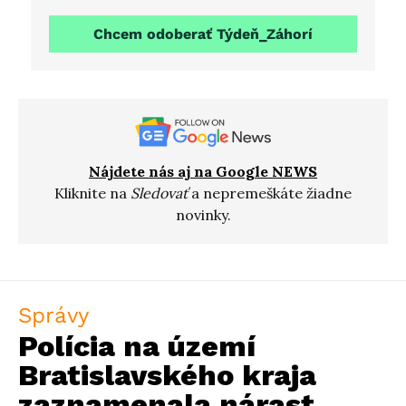
Chcem odoberať Týdeň_Záhorí
Nájdete nás aj na Google NEWS
Kliknite na
Sledovať
a nepremeškáte žiadne
novinky.
Správy
Polícia na území
Bratislavského kraja
zaznamenala nárast