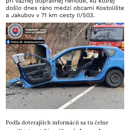
pri vážnej dopravnej nehode, ku ktorej
došlo dnes ráno medzi obcami Kostolište
a Jakubov v 71 km cesty II/503.
Podľa doterajších informácií sa tu čelne