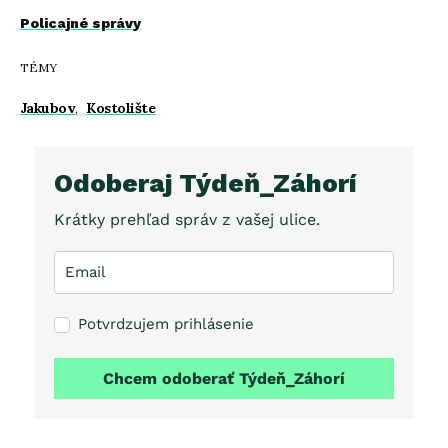
Policajné správy
TÉMY
Jakubov
,
Kostolište
Odoberaj Týdeň_Záhorí
Krátky prehľad správ z vašej ulice.
Potvrdzujem prihlásenie
Chcem odoberať Týdeň_Záhorí