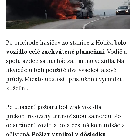
Po príchode hasičov zo stanice z Holíča
bolo
vozidlo celé zachvátené plameňmi.
Vodič a
spolujazdec sa nachádzali mimo vozidla. Na
likvidáciu boli použité dva vysokotlakové
prúdy. Miesto udalosti príslušníci vymedzili
kužeľmi.
Po uhasení požiaru bol vrak vozidla
prekontrolovaný termovíznou kamerou. Po
odstránení vozidla bola cestná komunikácia
očistená.
Požiar vznikol v dôsledku