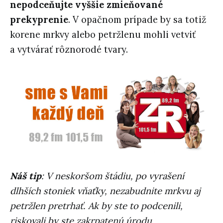
nepodceňujte vyššie zmieňované
prekyprenie
. V opačnom prípade by sa totiž
korene mrkvy alebo petržlenu mohli vetviť
a vytvárať rôznorodé tvary.
Náš tip
: V neskoršom štádiu, po vyrašení
dlhších stoniek vňaťky, nezabudnite mrkvu aj
petržlen pretrhať. Ak by ste to podcenili,
riskovali by ste zakrpatenú úrodu.