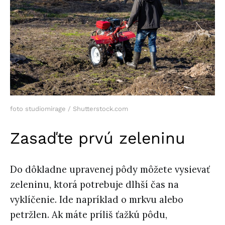
foto studiomirage / Shutterstock.com
Zasaďte prvú zeleninu
Do dôkladne upravenej pôdy môžete vysievať
zeleninu, ktorá potrebuje dlhší čas na
vyklíčenie. Ide napríklad o mrkvu alebo
petržlen. Ak máte príliš ťažkú pôdu,