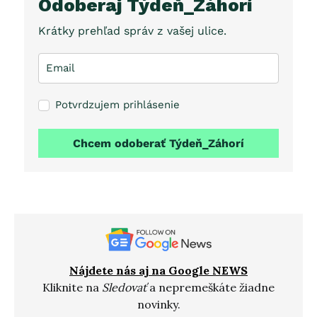
Odoberaj Týdeň_Záhorí
Krátky prehľad správ z vašej ulice.
Potvrdzujem prihlásenie
Chcem odoberať Týdeň_Záhorí
Nájdete nás aj na Google NEWS
Kliknite na
Sledovať
a nepremeškáte žiadne
novinky.