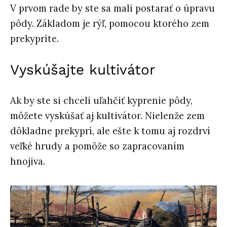
V prvom rade by ste sa mali postarať o úpravu
pôdy. Základom je rýľ, pomocou ktorého zem
prekypríte.
Vyskúšajte kultivátor
Ak by ste si chceli uľahčiť kyprenie pôdy,
môžete vyskúšať aj kultivátor. Nielenže zem
dôkladne prekyprí, ale ešte k tomu aj rozdrví
veľké hrudy a pomôže so zapracovaním
hnojiva.