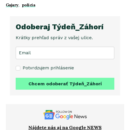
Gajary
,
polícia
Odoberaj Týdeň_Záhorí
Krátky prehľad správ z vašej ulice.
Potvrdzujem prihlásenie
Chcem odoberať Týdeň_Záhorí
Nájdete nás aj na Google NEWS