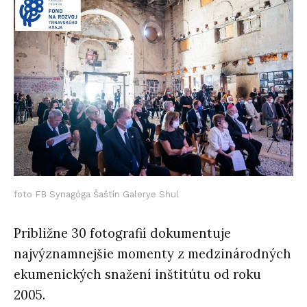
foto FB Synagóga Šaštín Galerye Shul
Približne 30 fotografií dokumentuje
najvýznamnejšie momenty z medzinárodných
ekumenických snažení inštitútu od roku
2005.