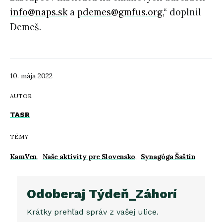
info@naps.sk
a
pdemes@gmfus.org
,“ doplnil
Demeš.
10. mája 2022
AUTOR
TASR
TÉMY
KamVen
,
Naše aktivity pre Slovensko
,
Synagóga Šaštín
Odoberaj Týdeň_Záhorí
Krátky prehľad správ z vašej ulice.