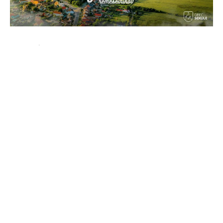
Bohatá tradícia každoročného podujatia je
úzko spätá s rozmanitým programom. Na
návštevníkov čakajú koncerty, stánky s
rôznymi výrobkami, chutné špeciality, výstavy
a veľa zábavy.
Na jarmočnisku bude veľké množstvo stánkov
s rôznym zameraním a ponukou. V každom
jednom obvykle cítiť šikovnosť, tradíciu a
nápaditosť. Nebudú chýbať varešky,
medovníky, keramika, tkané koberce,
maľované tričká, výrobky z drôtu a podobne.