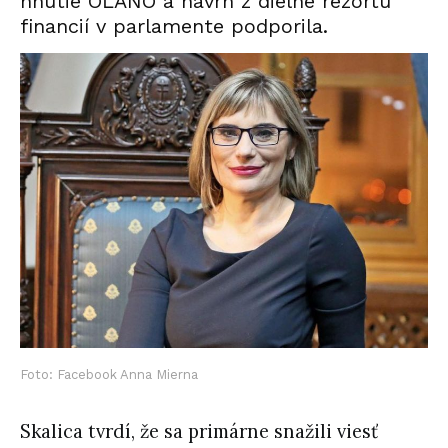
hnutie OĽANO a návrh z dielne rezortu
financií v parlamente podporila.
Foto: Facebook Anna Mierna
Skalica tvrdí, že sa primárne snažili viesť