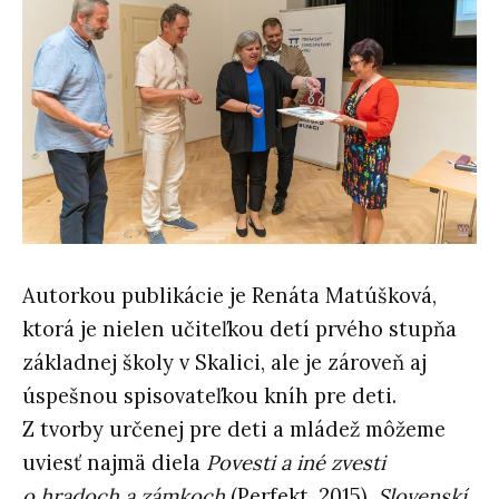
Autorkou publikácie je Renáta Matúšková,
ktorá je nielen učiteľkou detí prvého stupňa
základnej školy v Skalici, ale je zároveň aj
úspešnou spisovateľkou kníh pre deti.
Z tvorby určenej pre deti a mládež môžeme
uviesť najmä diela
Povesti a iné zvesti
o hradoch a zámkoch
(Perfekt, 2015),
Slovenskí