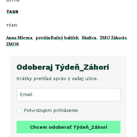
AUTOR
TASR
TÉMY
Anna Mierna
,
protiinflačný balíček
,
Skalica
,
ZMO Záhorie
,
ZMOS
Odoberaj Týdeň_Záhorí
Krátky prehľad správ z vašej ulice.
Potvrdzujem prihlásenie
Chcem odoberať Týdeň_Záhorí