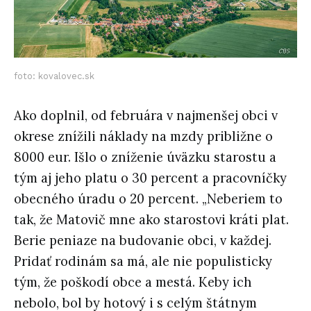
foto: kovalovec.sk
Ako doplnil, od februára v najmenšej obci v
okrese znížili náklady na mzdy približne o
8000 eur. Išlo o zníženie úväzku starostu a
tým aj jeho platu o 30 percent a pracovníčky
obecného úradu o 20 percent. „Neberiem to
tak, že Matovič mne ako starostovi kráti plat.
Berie peniaze na budovanie obci, v každej.
Pridať rodinám sa má, ale nie populisticky
tým, že poškodí obce a mestá. Keby ich
nebolo, bol by hotový i s celým štátnym