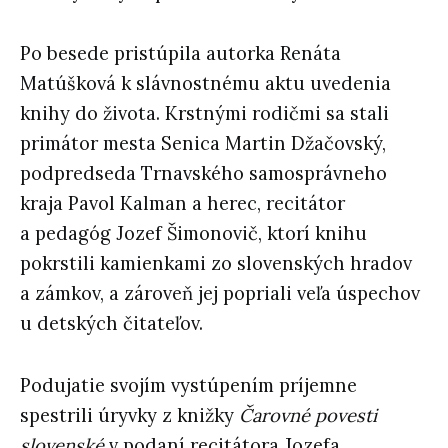
Po besede pristúpila autorka Renáta
Matúšková k slávnostnému aktu uvedenia
knihy do života. Krstnými rodičmi sa stali
primátor mesta Senica Martin Džačovský,
podpredseda Trnavského samosprávneho
kraja Pavol Kalman a herec, recitátor
a pedagóg Jozef Šimonovič, ktorí knihu
pokrstili kamienkami zo slovenských hradov
a zámkov, a zároveň jej popriali veľa úspechov
u detských čitateľov.
Podujatie svojím vystúpením príjemne
spestrili úryvky z knižky
Čarovné povesti
slovenské
v podaní recitátora Jozefa