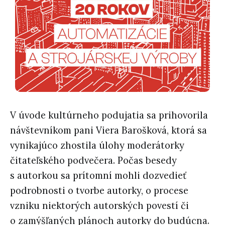
V úvode kultúrneho podujatia sa prihovorila
návštevníkom pani Viera Barošková, ktorá sa
vynikajúco zhostila úlohy moderátorky
čitateľského podvečera. Počas besedy
s autorkou sa prítomní mohli dozvedieť
podrobnosti o tvorbe autorky, o procese
vzniku niektorých autorských povestí či
o zamýšľaných plánoch autorky do budúcna.