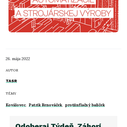
26. mája 2022
AUTOR
TASR
TÉMY
Koválovec
,
Patrik Renováček
,
protiinflačný balíček
Odoberaj Týdeň_Záhorí