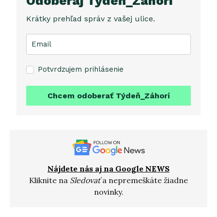
Odoberaj Týdeň_Záhorí
Krátky prehľad správ z vašej ulice.
Potvrdzujem prihlásenie
Chcem odoberať Týdeň_Záhorí
Nájdete nás aj na Google NEWS
Kliknite na
Sledovať
a nepremeškáte žiadne
novinky.