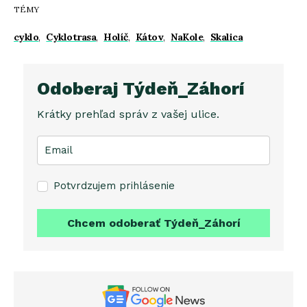
TÉMY
cyklo
,
Cyklotrasa
,
Holíč
,
Kátov
,
NaKole
,
Skalica
Odoberaj Týdeň_Záhorí
Krátky prehľad správ z vašej ulice.
Potvrdzujem prihlásenie
Chcem odoberať Týdeň_Záhorí