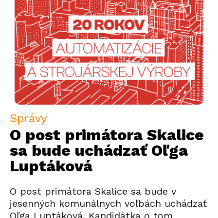
Správy
O post primátora Skalice
sa bude uchádzať Oľga
Luptáková
O post primátora Skalice sa bude v
jesenných komunálnych voľbách uchádzať
Oľga Luptáková. Kandidátka o tom