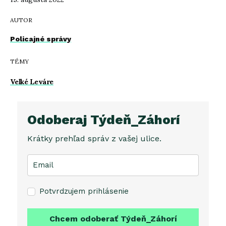
AUTOR
Policajné správy
TÉMY
Veľké Leváre
Odoberaj Týdeň_Záhorí
Krátky prehľad správ z vašej ulice.
Potvrdzujem prihlásenie
Chcem odoberať Týdeň_Záhorí