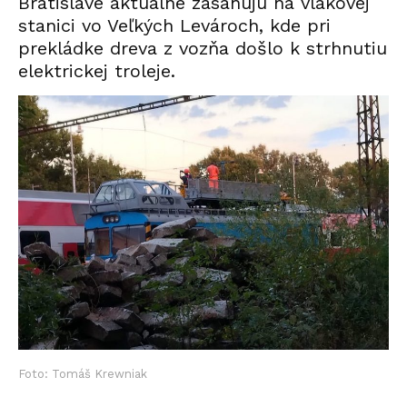
Bratislave aktuálne zasahujú na vlakovej
stanici vo Veľkých Levároch, kde pri
prekládke dreva z vozňa došlo k strhnutiu
elektrickej troleje.
Foto: Tomáš Krewniak