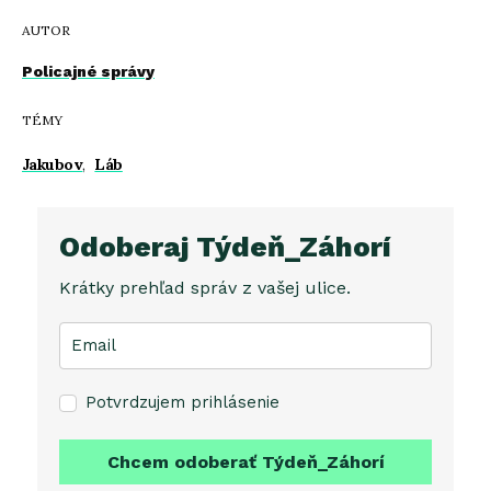
AUTOR
Policajné správy
TÉMY
Jakubov
,
Láb
Odoberaj Týdeň_Záhorí
Krátky prehľad správ z vašej ulice.
Potvrdzujem prihlásenie
Chcem odoberať Týdeň_Záhorí