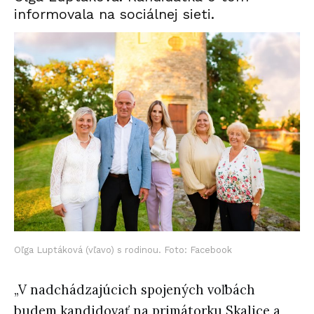
informovala na sociálnej sieti.
Oľga Luptáková (vľavo) s rodinou. Foto: Facebook
„V nadchádzajúcich spojených voľbách
budem kandidovať na primátorku Skalice a