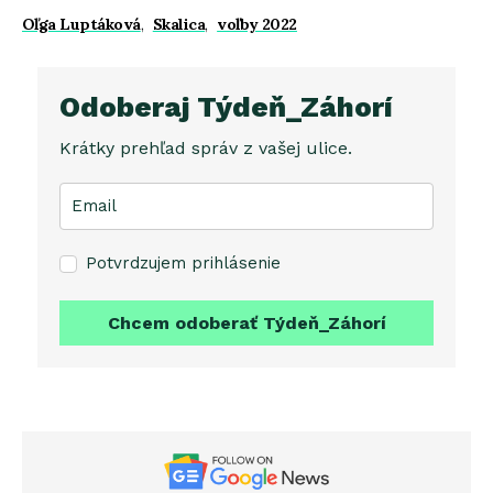
Oľga Luptáková
,
Skalica
,
voľby 2022
Odoberaj Týdeň_Záhorí
Krátky prehľad správ z vašej ulice.
Potvrdzujem prihlásenie
Chcem odoberať Týdeň_Záhorí