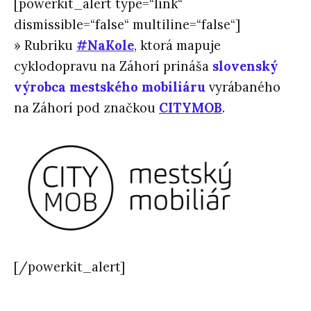
[powerkit_alert type=“link“
dismissible=“false“ multiline=“false“]
» Rubriku
#NaKole
, ktorá mapuje
cyklodopravu na Záhorí prináša
slovenský
výrobca mestského mobiliáru
vyrábaného
na Záhorí pod značkou
CITYMOB
.
[/powerkit_alert]