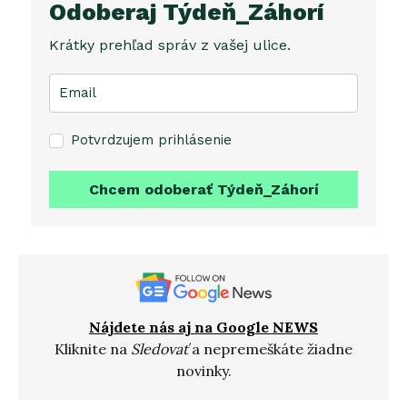
Odoberaj Týdeň_Záhorí
Krátky prehľad správ z vašej ulice.
Potvrdzujem prihlásenie
Chcem odoberať Týdeň_Záhorí
Nájdete nás aj na Google NEWS
Kliknite na
Sledovať
a nepremeškáte žiadne
novinky.