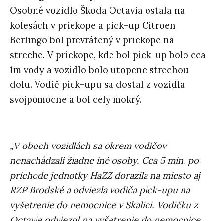
Osobné vozidlo Škoda Octavia ostala na
kolesách v priekope a pick-up Citroen
Berlingo bol prevrátený v priekope na
streche. V priekope, kde bol pick-up bolo cca
1m vody a vozidlo bolo utopene strechou
dolu. Vodič pick-upu sa dostal z vozidla
svojpomocne a bol cely mokrý.
„V oboch vozidlách sa okrem vodičov
nenachádzali žiadne iné osoby. Cca 5 min. po
príchode jednotky HaZZ dorazila na miesto aj
RZP Brodské a odviezla vodiča pick-upu na
vyšetrenie do nemocnice v Skalici. Vodičku z
Octavie odviezol na vyšetrenie do nemocnice