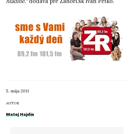
hladine.“
dodáva pre Zahori.sk Ivan Peťko.
5. mája 2011
AUTOR
Matej Hajdin