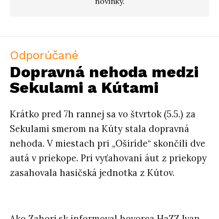
novinky.
Odporúčané
Dopravná nehoda medzi
Sekulami a Kútami
Krátko pred 7h rannej sa vo štvrtok (5.5.) za
Sekulami smerom na Kúty stala dopravná
nehoda. V miestach pri „Oširíde“ skončili dve
autá v priekope. Pri vyťahovaní áut z priekopy
zasahovala hasičská jednotka z Kútov.
Ako Zahori.sk informoval hovorca HaZZ Ivan