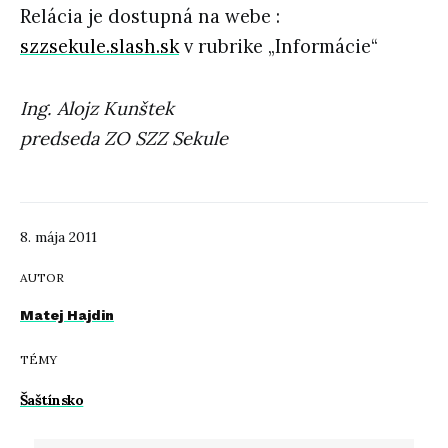
Relácia je dostupná na webe :
szzsekule.slash.sk
v rubrike „Informácie“
Ing. Alojz Kunštek
predseda ZO SZZ Sekule
8. mája 2011
AUTOR
Matej Hajdin
TÉMY
Šaštínsko