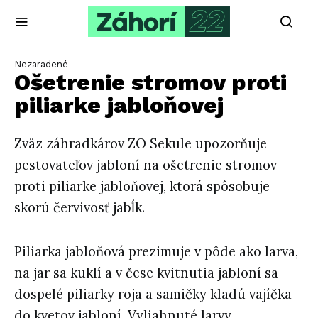
Nezaradené
Ošetrenie stromov proti
piliarke jabloňovej
Zväz záhradkárov ZO Sekule upozorňuje
pestovateľov jabloní na ošetrenie stromov
proti piliarke jabloňovej, ktorá spôsobuje
skorú červivosť jabĺk.
Piliarka jabloňová prezimuje v pôde ako larva,
na jar sa kuklí a v čese kvitnutia jabloní sa
dospelé piliarky roja a samičky kladú vajíčka
do kvetov jabloní. Vyliahnuté larvy