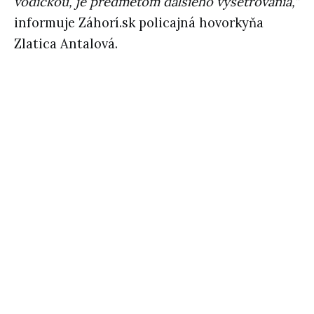
vodičkou, je predmetom ďalšieho vyšetrovania,“
informuje Záhorí.sk policajná hovorkyňa
Zlatica Antalová.