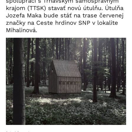
spolupráci s Trnavským samosprávnym
krajom (TTSK) stavať novú útulňu. Útulňa
Jozefa Maka bude stáť na trase červenej
značky na Ceste hrdinov SNP v lokalite
Mihalinová.