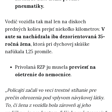
pneumatiky.
Vodič vozidla tak mal len na diskoch
predných kolies prejsť niekoľko kilometrov.
V
aute sa nachádzala iba dezorientovaná 35-
ročná žena
, ktorá pri dychovej skúške
nafúkala 1,25 promile.
Privolaná RZP ju musela
previesť na
ošetrenie do nemocnice
.
„Policajti začali vo veci trestné stíhanie pre
prečin ohrozenia pod vplyvom návykovej látky.
To, či žena z vozidla bola zároveň aj jeho