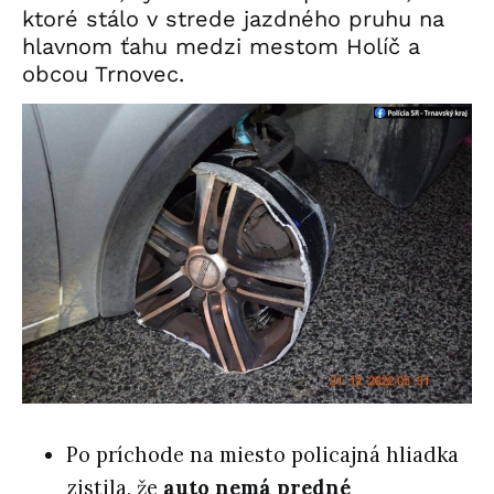
ktoré stálo v strede jazdného pruhu na
hlavnom ťahu medzi mestom Holíč a
obcou Trnovec.
Po príchode na miesto policajná hliadka
zistila, že
auto nemá predné