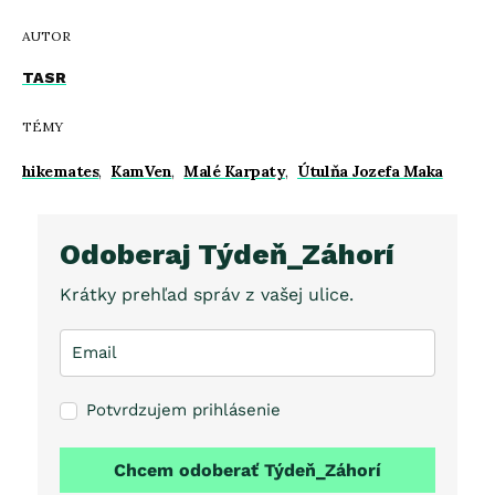
AUTOR
TASR
TÉMY
hikemates
,
KamVen
,
Malé Karpaty
,
Útulňa Jozefa Maka
Odoberaj Týdeň_Záhorí
Krátky prehľad správ z vašej ulice.
Potvrdzujem prihlásenie
Chcem odoberať Týdeň_Záhorí