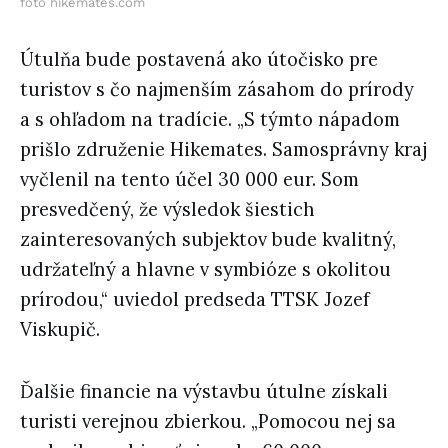
foto hikemates.com
Útulňa bude postavená ako útočisko pre
turistov s čo najmenším zásahom do prírody
a s ohľadom na tradície. „S týmto nápadom
prišlo združenie Hikemates. Samosprávny kraj
vyčlenil na tento účel 30 000 eur. Som
presvedčený, že výsledok šiestich
zainteresovaných subjektov bude kvalitný,
udržateľný a hlavne v symbióze s okolitou
prírodou,“ uviedol predseda TTSK Jozef
Viskupič.
Ďalšie financie na výstavbu útulne získali
turisti verejnou zbierkou. „Pomocou nej sa