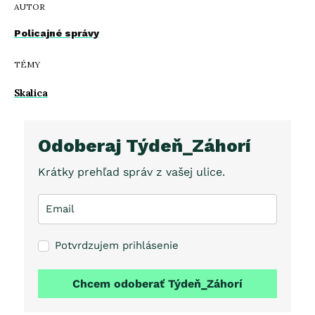
AUTOR
Policajné správy
TÉMY
Skalica
Odoberaj Týdeň_Záhorí
Krátky prehľad správ z vašej ulice.
Potvrdzujem prihlásenie
Chcem odoberať Týdeň_Záhorí