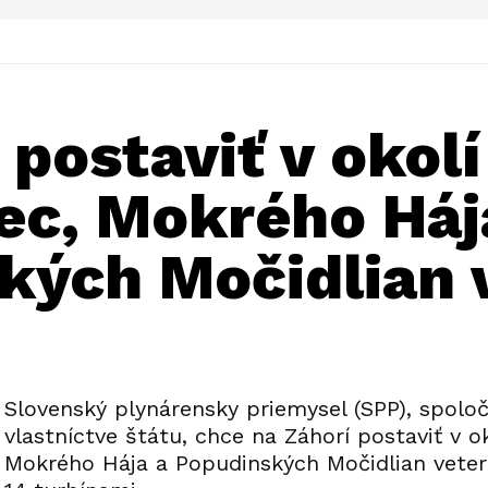
postaviť v okolí
ec, Mokrého Háj
kých Močidlian 
Slovenský plynárensky priemysel (SPP), spolo
vlastníctve štátu, chce na Záhorí postaviť v o
Mokrého Hája a Popudinských Močidlian veter