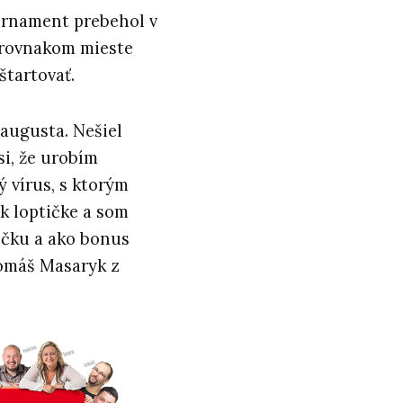
urnament prebehol v
a rovnakom mieste
štartovať.
augusta. Nešiel
si, že urobím
 vírus, s ktorým
 k loptičke a som
mičku a ako bonus
Tomáš Masaryk z