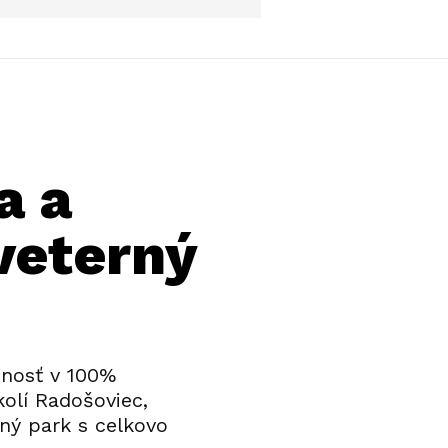
a a
veterný
čnosť v 100%
kolí Radošoviec,
ný park s celkovo