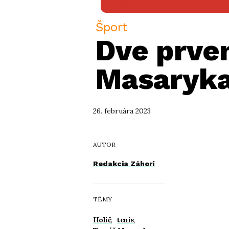
Šport
Dve prve
Masaryka 
26. februára 2023
AUTOR
Redakcia Záhorí
TÉMY
Holíč
,
tenis
,