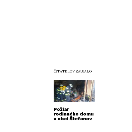
ČITATEĽOV ZAUJALO
Požiar
rodinného domu
v obci Štefanov