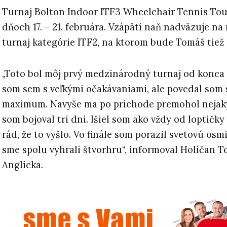
Turnaj Bolton Indoor ITF3 Wheelchair Tennis To
dňoch 17. – 21. februára. Vzápätí naň nadväzuje n
turnaj kategórie ITF2, na ktorom bude Tomáš tiež 
„Toto bol môj prvý medzinárodný turnaj od konca 
som sem s veľkými očakávaniami, ale povedal som 
maximum. Navyše ma po príchode premohol nejaký
som bojoval tri dni. Išiel som ako vždy od loptičky
rád, že to vyšlo. Vo finále som porazil svetovú os
sme spolu vyhrali štvorhru“, informoval Holíčan 
Anglicka.