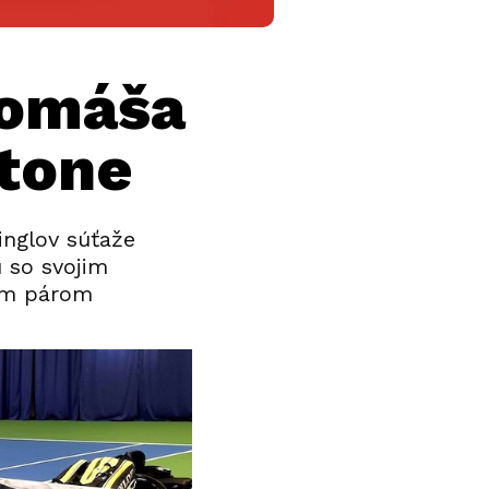
Tomáša
ltone
singlov súťaže
 so svojim
kým párom