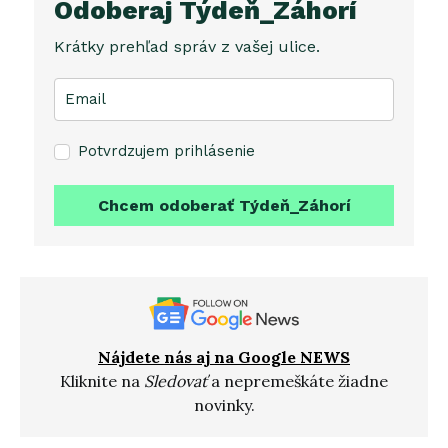
Odoberaj Týdeň_Záhorí
Krátky prehľad správ z vašej ulice.
Potvrdzujem prihlásenie
Chcem odoberať Týdeň_Záhorí
Nájdete nás aj na Google NEWS
Kliknite na
Sledovať
a nepremeškáte žiadne
novinky.