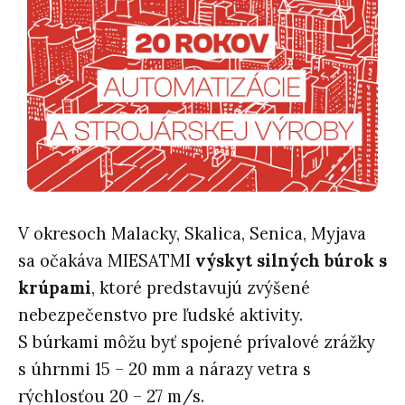
V okresoch Malacky, Skalica, Senica, Myjava
sa očakáva MIESATMI
výskyt silných búrok s
krúpami
, ktoré predstavujú zvýšené
nebezpečenstvo pre ľudské aktivity.
S búrkami môžu byť spojené prívalové zrážky
s úhrnmi 15 – 20 mm a nárazy vetra s
rýchlosťou 20 – 27 m/s.