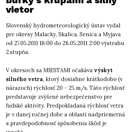
búrky s krúpami a silný
vietor
Slovenský hydrometeorologický ústav vydal
pre okresy Malacky, Skalica, Senica a Myjava
od 27.05.2011 18:00 do 28.05.2011 2:00 výstrahu
2.stupňa.
V okresoch sa MIESTAMI očakáva
výskyt
silného vetra
, ktorý dosiahne krátkodobo (v
nárazoch) rýchlosť 20 – 25 m/s. Táto rýchlosť
predstavuje zvýšené nebezpečenstvo pre
ľudské aktivity. Predpokladaná rýchlosť vetra
je v danej ročnej dobe a oblasti nadpriemerná
a pravdepodobnosť spôsobenia škôd je