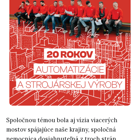
Spoločnou témou bola aj vízia viacerých
mostov spájajúce naše krajiny, spoločná
nemocnica dosiahnuteľná z troch strán,