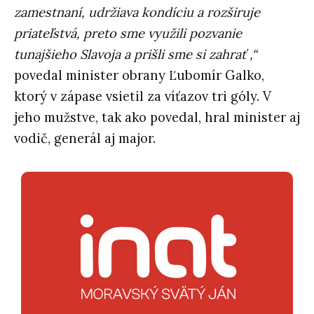
zamestnaní, udržiava kondíciu a rozširuje
priateľstvá, preto sme využili pozvanie
tunajšieho Slavoja a prišli sme si zahrať ,“
povedal minister obrany Ľubomír Galko,
ktorý v zápase vsietil za víťazov tri góly. V
jeho mužstve, tak ako povedal, hral minister aj
vodič, generál aj major.