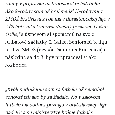
ročný v prípravke na bratislavskej Patrónke.
Ako 8-ročný som už hral medzi 11-ročnými v
ZMDŽ Bratislava a rok ma v dorasteneckej lige v
ZŤS Petržalka trénoval dnešný poslanec Dušan
Gallis,“
s úsmevom si spomenul na svoje
futbalové začiatky Ľ. Galko. Seniorskú 3. ligu
hral za ZMDŽ (neskôr Danubius Bratislava) a
následne sa do 3. ligy prepracoval aj ako
rozhodca.
„Kvôli podnikaniu som sa futbalu už nemohol
venovať tak ako by sa žiadalo. No v sálovom
futbale ma dodnes poznajú v bratislavskej „lige
nad 40“ a na ministerstve hráme futbal s