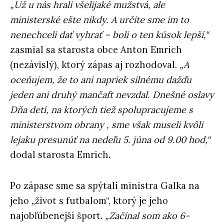
„Už u nás hrali všelijaké mužstvá, ale
ministerské ešte nikdy. A určite sme im to
nenechceli dať vyhrať – boli o ten kúsok lepší,“
zasmial sa starosta obce Anton Emrich
(nezávislý), ktorý zápas aj rozhodoval.
„A
oceňujem, že to ani napriek silnému dažďu
jeden ani druhý mančaft nevzdal. Dnešné oslavy
Dňa detí, na ktorých tiež spolupracujeme s
ministerstvom obrany , sme však museli kvôli
lejaku presunúť na nedeľu 5. júna od 9.00 hod,“
dodal starosta Emrich.
Po zápase sme sa spýtali ministra Galka na
jeho „život s futbalom“, ktorý je jeho
najobľúbenejší šport.
„Začínal som ako 6-