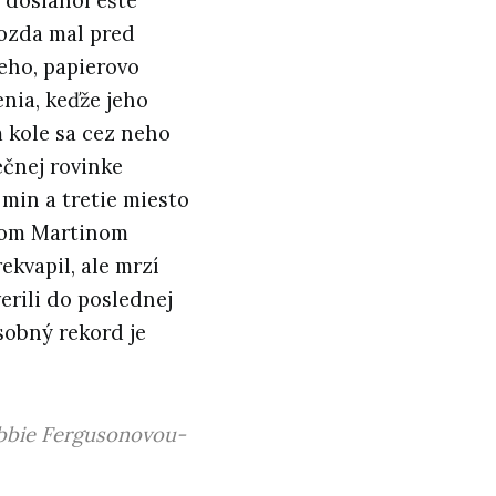
 dosiahol ešte
rozda mal pred
ieho, papierovo
enia, keďže jeho
 kole sa cez neho
ečnej rovinke
1 min a tretie miesto
hom Martinom
ekvapil, ale mrzí
erili do poslednej
osobný rekord je
bbie Fergusonovou-