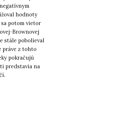
m negatívnym
nižoval hodnoty
 sa potom vietor
lovej-Brownovej
e stále pobolieval
e práve z tohto
eky pokračujú
ti predstavia na
í.