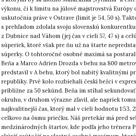
výkonu, či k limitu na júlové majstrovstvá Európy 
uskutočnia práve v Ostrave (limit je 54, 50 s). Tak
s prehľadom zdolala svoju slovenskú konkurentk
z Dubnice nad Váhom (jej čas v cieli 57, 47 s) a ce
súperiek, ktoré však pre ňu už na štarte nepredsta
súperky. O tohtoročné osobné maximá sa postarala
Beňa a Marco Adrien Drozda v behu na 800 metrov
predstavil v A behu, ktorý bol nabitý kvalitnými p
republiky. Prvé kolo rozbiehali českí bežci v exp
približne za 50 sekúnd. Beňa im stíhal sekundovať
okruhu, v druhom výrazne zľavil, ale napriek tomu
najkvalitnejší čas, ktorý mal v cieli hodnotu 1:53, 2
celkovo na ôsmu priečku. Náš pretekár má pred se
medzinárodných štartov, kde podľa jeho trénera P