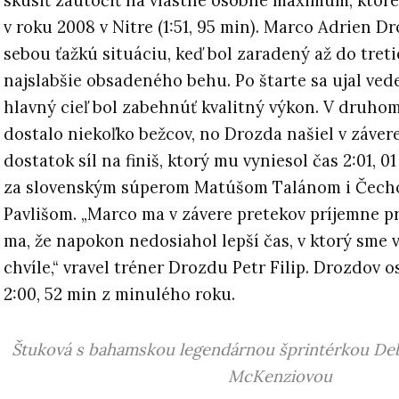
skúsiť zaútočiť na vlastné osobné maximum, ktoré
v roku 2008 v Nitre (1:51, 95 min). Marco Adrien D
sebou ťažkú situáciu, keď bol zaradený až do tret
najslabšie obsadeného behu. Po štarte sa ujal ved
hlavný cieľ bol zabehnúť kvalitný výkon. V druhom
dostalo niekoľko bežcov, no Drozda našiel v záver
dostatok síl na finiš, ktorý mu vyniesol čas 2:01, 0
za slovenským súperom Matúšom Talánom i Čec
Pavlišom. „Marco ma v závere pretekov príjemne pr
ma, že napokon nedosiahol lepší čas, v ktorý sme v
chvíle,“ vravel tréner Drozdu Petr Filip. Drozdov 
2:00, 52 min z minulého roku.
Štuková s bahamskou legendárnou šprintérkou De
McKenziovou