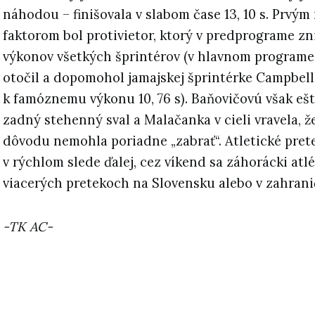
náhodou – finišovala v slabom čase 13, 10 s. Prvý
faktorom bol protivietor, ktorý v predprograme z
výkonov všetkých šprintérov (v hlavnom programe
otočil a dopomohol jamajskej šprintérke Campbel
k famóznemu výkonu 10, 76 s). Baňovičovú však ešt
zadný stehenný sval a Malačanka v cieli vravela, ž
dôvodu nemohla poriadne „zabrať“. Atletické pret
v rýchlom slede ďalej, cez víkend sa záhorácki atlé
viacerých pretekoch na Slovensku alebo v zahranič
-TK AC-