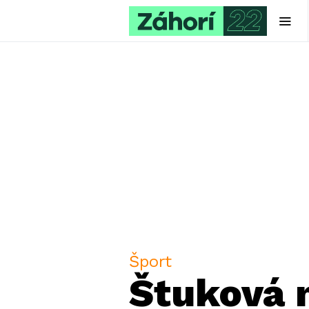
Šport
Štuková n