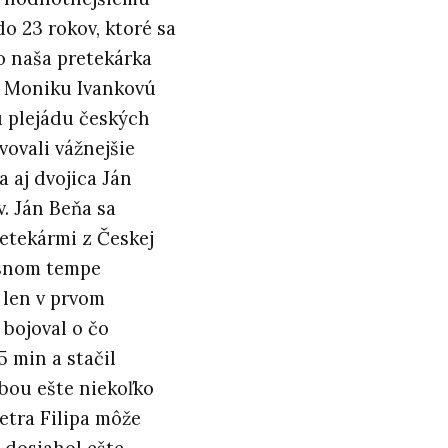
do 23 rokov, ktoré sa
to naša pretekárka
u Moniku Ivankovú
lú plejádu českých
vovali vážnejšie
 aj dvojica Ján
. Ján Beňa sa
retekármi z Českej
resnom tempe
 len v prvom
 bojoval o čo
5 min a stačil
bou ešte niekoľko
etra Filipa môže