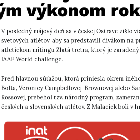
ým výkonom ro
V posledný májový deň sa v českej Ostrave zišlo v
svetových atlétov, aby sa predstavili divákom na 
atletickom mítingu Zlatá tretra, ktorý je zaradený
IAAF World challenge.
Pred hlavnou súťažou, ktorá priniesla okrem inéh
Bolta, Veronicy Campbellovej-Brownovej alebo Sa
Rossovej, prebehol tzv. národný program, zamera
českých a slovenských atlétov. Z Malaciek boli v hr