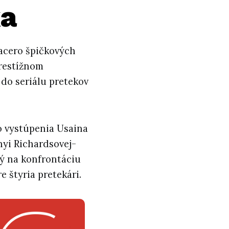
ka
iacero špičkových
prestížnom
 do seriálu pretekov
o vystúpenia Usaina
nyi Richardsovej-
ný na konfrontáciu
e štyria pretekári.