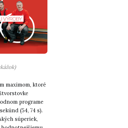
ekážok)
m maximom, ktoré
štvorstovke
národnom programe
sekúnd (54, 74 s).
ských súperiek,
te hodnotnejšiemu