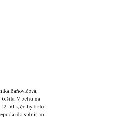
nika Baňovičová,
tešila. V behu na
12, 50 s, čo by bolo
nepodarilo splniť ani