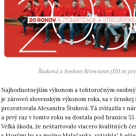
Štuková s Joelom Brownom (110 m pr
Najhodnotnejším výkonom a tohtoročným osobný
je zároveň slovenským výkonom roka, sa v ženskej 
prezentovala Alexandra Štuková. Tá zvíťazila v 
a prvý raz v tomto roku sa dostala pod hranicu 55 
Veľká škoda, že neštartovalo viacero kvalitných če
s ktorými by sa možno Malačanka „vytiahla“ k eš