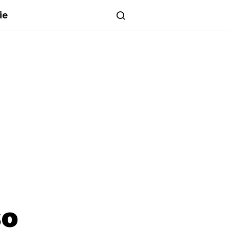
ie
so