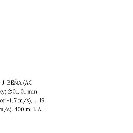
. J. BEŇA (AC
) 2:01, 01 min.
r -1, 7 m/s), … 19.
/s). 400 m: 1. A.