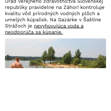
Úrad verejného zdravotníctva Slovenskej
republiky pravidelne na Záhorí kontroluje
kvalitu vôd prírodných vodných plôch a
umelých kúpalísk. Na Gazárke v Šaštíne
Strážoch je
nevyhovujúca voda a
neodporúča sa kúpanie.
Jazero Oširíd Sekule Ilustračné foto: Jakub Matejovič, Záhorí.sk