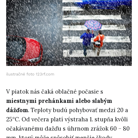
ilustračné foto 123rf.com
V piatok nás čaká oblačné počasie s
miestnymi prehánkami alebo slabým
dážďom
. Teploty budú pohybovať medzi 20 a
25°C. Od večera platí výstraha 1. stupňa kvôli
očakávanému dažďu s úhrnom zrážok 60 – 80
mm, ktorý môže spôsobiť menšie škody.