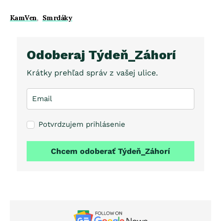
KamVen
,
Smrdáky
Odoberaj Týdeň_Záhorí
Krátky prehľad správ z vašej ulice.
Potvrdzujem prihlásenie
Chcem odoberať Týdeň_Záhorí