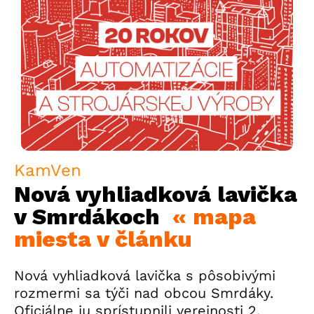
KamVen
Nová vyhliadková lavička
v Smrdákoch
« mapa
miesta v článku
Nová vyhliadková lavička s pôsobivými
rozmermi sa týči nad obcou Smrdáky.
Oficiálne ju sprístupnili verejnosti 2.