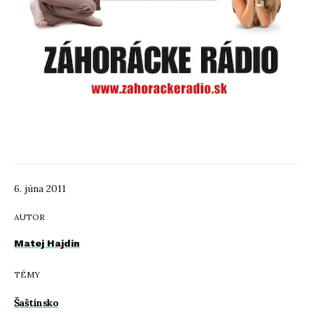
6. júna 2011
AUTOR
Matej Hajdin
TÉMY
Šaštínsko