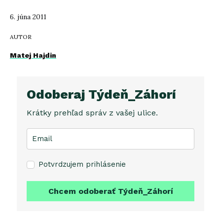
6. júna 2011
AUTOR
Matej Hajdin
Odoberaj Týdeň_Záhorí
Krátky prehľad správ z vašej ulice.
Potvrdzujem prihlásenie
Chcem odoberať Týdeň_Záhorí