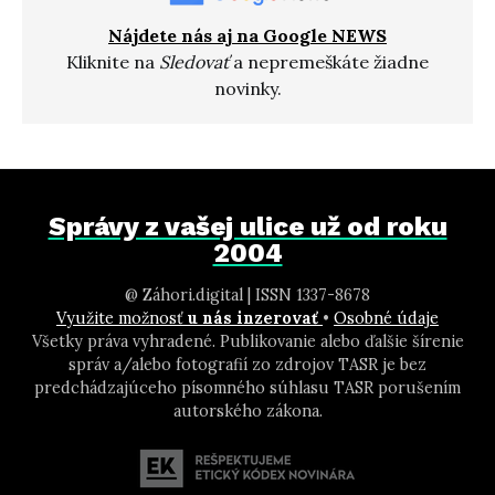
Nájdete nás aj na Google NEWS
Kliknite na
Sledovať
a nepremeškáte žiadne
novinky.
Správy z vašej ulice už od roku
2004
@ Záhori.digital | ISSN 1337-8678
Využite možnosť
u nás inzerovať
•
Osobné údaje
Všetky práva vyhradené. Publikovanie alebo ďalšie šírenie
správ a/alebo fotografií zo zdrojov TASR je bez
predchádzajúceho písomného súhlasu TASR porušením
autorského zákona.