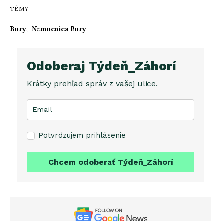
TÉMY
Bory
,
Nemocnica Bory
Odoberaj Týdeň_Záhorí
Krátky prehľad správ z vašej ulice.
Potvrdzujem prihlásenie
Chcem odoberať Týdeň_Záhorí