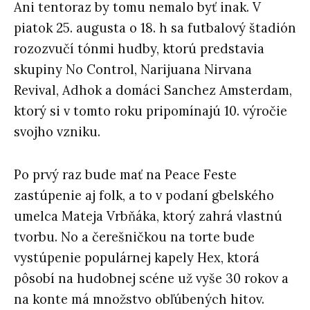
Ani tentoraz by tomu nemalo byť inak. V
piatok 25. augusta o 18. h sa futbalový štadión
rozozvučí tónmi hudby, ktorú predstavia
skupiny No Control, Narijuana Nirvana
Revival, Adhok a domáci Sanchez Amsterdam,
ktorý si v tomto roku pripomínajú 10. výročie
svojho vzniku.
Po prvý raz bude mať na Peace Feste
zastúpenie aj folk, a to v podaní gbelského
umelca Mateja Vrbňáka, ktorý zahrá vlastnú
tvorbu. No a čerešničkou na torte bude
vystúpenie populárnej kapely Hex, ktorá
pôsobí na hudobnej scéne už vyše 30 rokov a
na konte má množstvo obľúbených hitov.