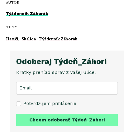
AUTOR
Týždenník Záhorák
TÉMY
Hasiči
,
Skalica
,
Týždenník Záhorák
Odoberaj Týdeň_Záhorí
Krátky prehľad správ z vašej ulice.
Potvrdzujem prihlásenie
Chcem odoberať Týdeň_Záhorí