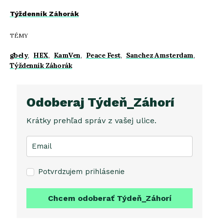
Týždenník Záhorák
TÉMY
gbely
,
HEX
,
KamVen
,
Peace Fest
,
Sanchez Amsterdam
,
Týždenník Záhorák
Odoberaj Týdeň_Záhorí
Krátky prehľad správ z vašej ulice.
Potvrdzujem prihlásenie
Chcem odoberať Týdeň_Záhorí