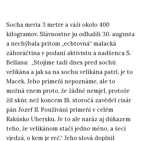
Socha meria 3 metre a váži okolo 400
kilogramov. Slávnostne ju odhalili 30. augusta
a nechýbala pritom „echtovná“ malacká
záhoráčtina v podaní aktivistu a nadšenca S.
Bellana: „Stojíme tadi dnes pred sochú
velikána a jak sa na sochu velikána patrí, je to
Macek. Jeho prímeňí nepoznáme, ale to
možná enem proto, že žádné nemjel, protože
žil skúr, než koncem 18. storočá zavédel cisár
pán Jozef II. Používání prímeňí v celém
Rakúsko Uhersku. Je to ale naráz aj dúkazem
teho, že velikánom stačí jedno méno, a šeci
vjedzá, o kem je reč.“ Jeho slová doplnil