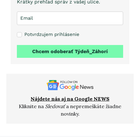
Krátky prehľad správ z vašej ulice.
Potvrdzujem prihlásenie
Chcem odoberať Týdeň_Záhorí
Nájdete nás aj na Google NEWS
Kliknite na
Sledovať
a nepremeškáte žiadne
novinky.