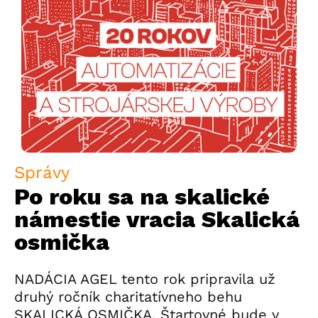
Správy
Po roku sa na skalické
námestie vracia Skalická
osmička
NADÁCIA AGEL tento rok pripravila už
druhý ročník charitatívneho behu
SKALICKÁ OSMIČKA. Štartovné bude v