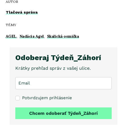
AUTOR
Tlačová správa
TÉMY
AGEL
,
Nadácia Agel
,
Skalická osmička
Odoberaj Týdeň_Záhorí
Krátky prehľad správ z vašej ulice.
Potvrdzujem prihlásenie
Chcem odoberať Týdeň_Záhorí