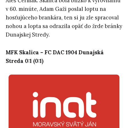
Aleš Čermák.
Skalica
bola blízko k vyrovnaniu
v 60. minúte, Adam Gaži poslal loptu na
hosťujúceho brankára, ten si ju zle spracoval
nohou a lopta sa odrazila opäť do žrde bránky
Dunajskej Stredy.
MFK
Skalica
– FC DAC 1904 Dunajská
Streda 0:1 (0:1)