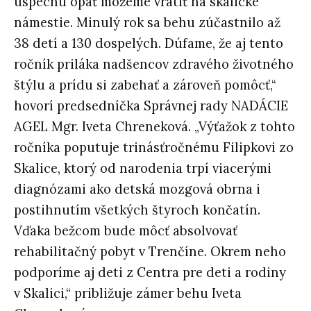
úspechu opäť môžeme vrátiť na skalické
námestie. Minulý rok sa behu zúčastnilo až
38 detí a 130 dospelých. Dúfame, že aj tento
ročník priláka nadšencov zdravého životného
štýlu a prídu si zabehať a zároveň pomôcť,“
hovorí predsedníčka Správnej rady NADÁCIE
AGEL Mgr. Iveta Chreneková. „Výťažok z tohto
ročníka poputuje trinásťročnému Filipkovi zo
Skalice, ktorý od narodenia trpí viacerými
diagnózami ako detská mozgová obrna i
postihnutím všetkých štyroch končatín.
Vďaka bežcom bude môcť absolvovať
rehabilitačný pobyt v Trenčíne. Okrem neho
podporíme aj deti z Centra pre deti a rodiny
v Skalici,“ približuje zámer behu Iveta