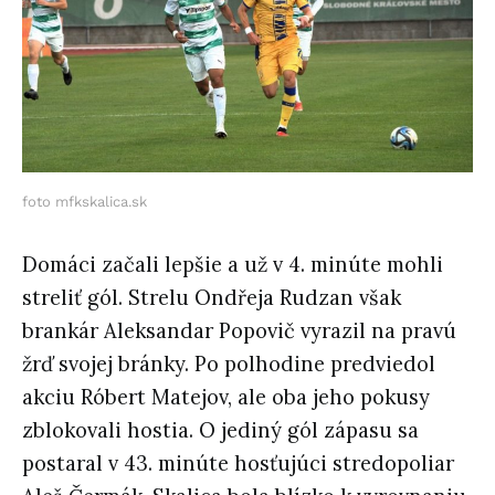
foto mfkskalica.sk
Domáci začali lepšie a už v 4. minúte mohli
streliť gól. Strelu Ondřeja Rudzan však
brankár Aleksandar Popovič vyrazil na pravú
žrď svojej bránky. Po polhodine predviedol
akciu Róbert Matejov, ale oba jeho pokusy
zblokovali hostia. O jediný gól zápasu sa
postaral v 43. minúte hosťujúci stredopoliar