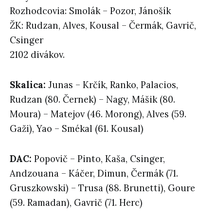
Rozhodcovia: Smolák – Pozor, Jánošík
ŽK: Rudzan, Alves, Kousal – Čermák, Gavrič,
Csinger
2102 divákov.
Skalica
:
Junas – Krčík, Ranko, Palacios,
Rudzan (80. Černek) – Nagy, Mášik (80.
Moura) – Matejov (46. Morong), Alves (59.
Gaži), Yao – Smékal (61. Kousal)
DAC:
Popovič – Pinto, Kaša, Csinger,
Andzouana – Káčer, Dimun, Čermák (71.
Gruszkowski) – Trusa (88. Brunetti), Goure
(59. Ramadan), Gavrič (71. Herc)