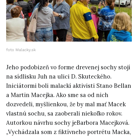
foto Malacky.sk
Jeho podobizeň vo forme drevenej sochy stojí
na sídlisku Juh na ulici D. Skuteckého.
Iniciátormi boli malackí aktivisti Stano Bellan
a Martin Macejka. Ako sme sa od nich
dozvedeli, myšlienkou, že by mal mať Macek
vlastnú sochu, sa zaoberali niekoľko rokov.
Autorkou návrhu sochy jeBarbora Macejková.
„Vychádzala som z fiktívneho portrétu Macka,