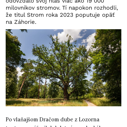
odovzdalo svoj hlas viac ako 19 000
milovníkov stromov. Tí napokon rozhodli,
že titul Strom roka 2023 poputuje opäť
na Záhorie.
Po vlaňajšom Dračom dube z Lozorna