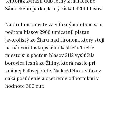
tentoraz zvíťazil dub letný z malackého
Zámockého parku, ktorý získal 4201 hlasov.
Na druhom mieste za víťazným dubom sa s
počtom hlasov 2966 umiestnil platan
javorolistý zo Žiaru nad Hronom, ktorý stojí
na nádvorí biskupského kaštieľa. Tretie
miesto si s počtom hlasov 2112 vyslúžila
borovica lesná zo Žiliny, ktorá rastie pri
známej Paľovej búde. Na každého z víťazov
čaká posúdenie a ošetrenie odborníkmi v
hodnote 300 eur.