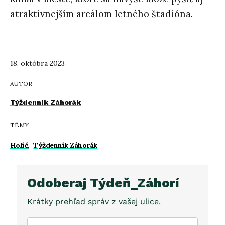
atraktívnejším areálom letného štadióna.
18. októbra 2023
AUTOR
Týždenník Záhorák
TÉMY
Holíč
,
Týždenník Záhorák
Odoberaj Týdeň_Záhorí
Krátky prehľad správ z vašej ulice.