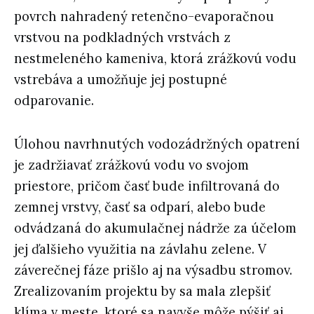
povrch nahradený retenčno-evaporačnou
vrstvou na podkladných vrstvách z
nestmeleného kameniva, ktorá zrážkovú vodu
vstrebáva a umožňuje jej postupné
odparovanie.
Úlohou navrhnutých vodozádržných opatrení
je zadržiavať zrážkovú vodu vo svojom
priestore, pričom časť bude infiltrovaná do
zemnej vrstvy, časť sa odparí, alebo bude
odvádzaná do akumulačnej nádrže za účelom
jej ďalšieho využitia na závlahu zelene. V
záverečnej fáze prišlo aj na výsadbu stromov.
Zrealizovaním projektu by sa mala zlepšiť
klíma v meste, ktoré sa navyše môže pýšiť aj