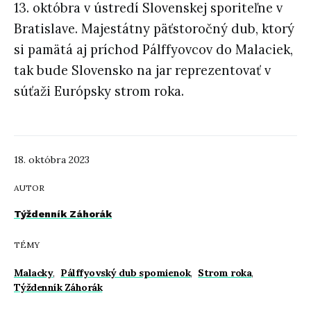
13. októbra v ústredí Slovenskej sporiteľne v
Bratislave. Majestátny päťstoročný dub, ktorý
si pamätá aj príchod Pálffyovcov do Malaciek,
tak bude Slovensko na jar reprezentovať v
súťaži Európsky strom roka.
18. októbra 2023
AUTOR
Týždenník Záhorák
TÉMY
Malacky
,
Pálffyovský dub spomienok
,
Strom roka
,
Týždenník Záhorák