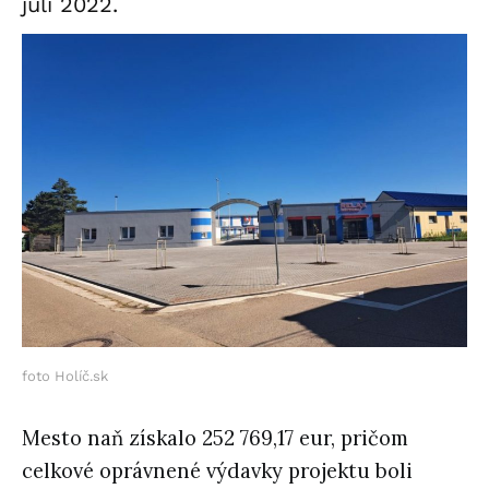
júli 2022.
foto Holíč.sk
Mesto naň získalo 252 769,17 eur, pričom
celkové oprávnené výdavky projektu boli