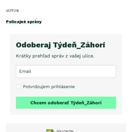
AUTOR
Policajné správy
Odoberaj Týdeň_Záhorí
Krátky prehľad správ z vašej ulice.
Potvrdzujem prihlásenie
Chcem odoberať Týdeň_Záhorí