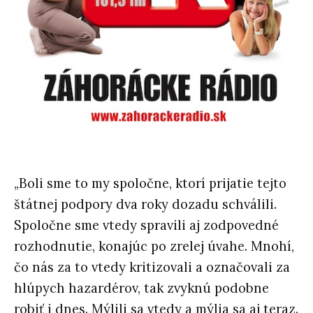
„Boli sme to my spoločne, ktorí prijatie tejto
štátnej podpory dva roky dozadu schválili.
Spoločne sme vtedy spravili aj zodpovedné
rozhodnutie, konajúc po zrelej úvahe. Mnohí,
čo nás za to vtedy kritizovali a označovali za
hlúpych hazardérov, tak zvyknú podobne
robiť i dnes. Mýlili sa vtedy a mýlia sa aj teraz.