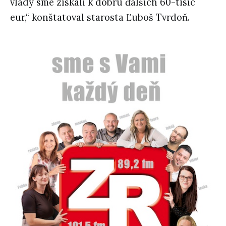
vlády sme získali k dobru ďalších 60-tisíc
eur,“ konštatoval starosta Ľuboš Tvrdoň.