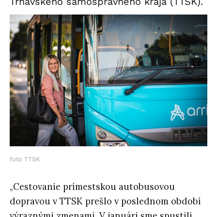
Trnavského samosprávneho kraja (TTSK).
foto TTSK
„Cestovanie prímestskou autobusovou
dopravou v TTSK prešlo v poslednom období
výraznými zmenami. V januári sme spustili