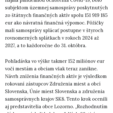
najmä pandémiou ochorenia Covid-19, bolo
subjektom územnej samosprávy poskytnutých
zo štátnych finančných aktív spolu 151 919 185
eur ako návratná finančná výpomoc. Pôžičky
mali samosprávy splácať postupne v štyroch
rovnomerných splátkach v rokoch 2024 až
2027, a to každoročne do 31. októbra.
Pohľadávka vo výške takmer 152 miliónov eur
voči mestám a obciam však teraz zanikne.
Návrh zníženia finančných aktív je výsledkom
rokovaní zástupcov Združenia miest a obcí
Slovenska, Únie miest Slovenska a združenia
samosprávnych krajov SK8. Tento krok ocenili
aj predstavitelia obce Lozorno. „Rozhodnutím