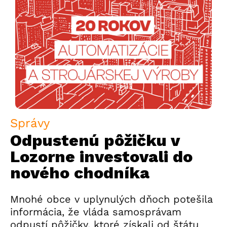
Správy
Odpustenú pôžičku v
Lozorne investovali do
nového chodníka
Mnohé obce v uplynulých dňoch potešila
informácia, že vláda samosprávam
odpustí pôžičky, ktoré získali od štátu