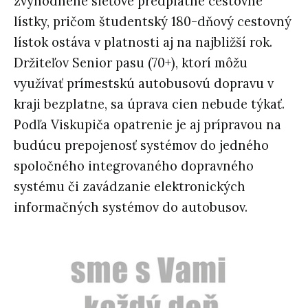
zvýhodnené sieťové predplatné cestovné
lístky, pričom študentský 180-dňový cestovný
lístok ostáva v platnosti aj na najbližší rok.
Držiteľov Senior pasu (70+), ktorí môžu
využívať prímestskú autobusovú dopravu v
kraji bezplatne, sa úprava cien nebude týkať.
Podľa Viskupiča opatrenie je aj prípravou na
budúcu prepojenosť systémov do jedného
spoločného integrovaného dopravného
systému či zavádzanie elektronických
informačných systémov do autobusov.