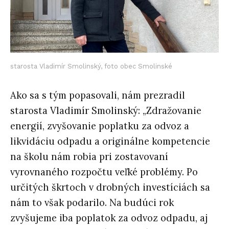
starosta Vladimír Smolinský, foto obec Smolinské
Ako sa s tým popasovali, nám prezradil
starosta Vladimír Smolinský: „Zdražovanie
energií, zvyšovanie poplatku za odvoz a
likvidáciu odpadu a originálne kompetencie
na školu nám robia pri zostavovaní
vyrovnaného rozpočtu veľké problémy. Po
určitých škrtoch v drobných investíciách sa
nám to však podarilo. Na budúci rok
zvyšujeme iba poplatok za odvoz odpadu, aj