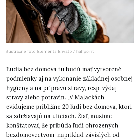
ilustračné foto Elements Envato / halfpoint
Ľudia bez domova tu budú mať vytvorené
podmienky aj na vykonanie základnej osobnej
hygieny a na prípravu stravy, resp. výdaj
stravy alebo potravín. „V Malackách
evidujeme približne 20 ľudí bez domova, ktorí
sa zdržiavajú na uliciach. Žiaľ, musíme
konštatovať, že pribúda ľudí ohrozených
bezdomovectvom, napríklad závislých od