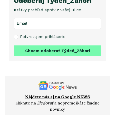
Odoberaj Týdeň_Záhorí
Krátky prehľad správ z vašej ulice.
Potvrdzujem prihlásenie
Chcem odoberať Týdeň_Záhorí
Nájdete nás aj na Google NEWS
Kliknite na
Sledovať
a nepremeškáte žiadne
novinky.