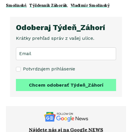
Smolinské
,
Týždenník Záhorák
,
Vladimír Smolinský
Odoberaj Týdeň_Záhorí
Krátky prehľad správ z vašej ulice.
Potvrdzujem prihlásenie
Chcem odoberať Týdeň_Záhorí
Nájdete nás aj na Google NEWS