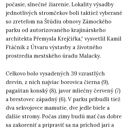
počasie, slnečné žiarenie. Lokality výsadby
jednotlivých stromčekov boli taktiež vyberané
so zreteľom na Štúdiu obnovy Zámockého
parku od autorizovaného krajinárskeho
architekta Přemysla Krejčířka,“ vysvetlil Kamil
Ftáčnik z Útvaru výstavby a životného
prostredia mestského úradu Malacky.
Celkovo bolo vysadených 39 vzrastlých
drevín, z nich najviac borovica čierna (9),
pagaštan konský (8), javor mliečny červený (7)
a brestovec západný (6). V parku pribudli tiež
dva sekvojovce mamutie, dve jedle biele a
ďalšie stromy. Počas zimy budú mať čas dobre
sa zakoreniť a pripraviť sa na príchod jari a