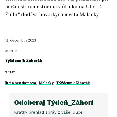
možnosti umiestnenia v útulku na Ulici Ľ.
Fullu,“ dodáva hovorkyňa mesta Malacky.
11. decembra 2023
AUTOR
Týždenník Záhorák
TÉMY
ľudia bez domova
,
Malacky
,
Týždenník Záhorák
Odoberaj Týdeň_Záhorí
Krátky prehľad správ z vašej ulice.