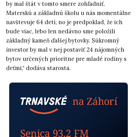
by mal štát v tomto smere zohľadniť.
Materskú a základnú školu u nás momentálne
navštevuje 64 detí, no je predpoklad, že ich
bude viac, lebo len nedávno sme položili
základný kameň ďalšej bytovky. Súkromný
investor by mal v nej postaviť 24 nájomných
bytov určených prioritne pre mladé rodiny s
deťmi,“ dodáva starosta.