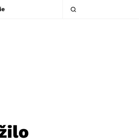
ie
žilo