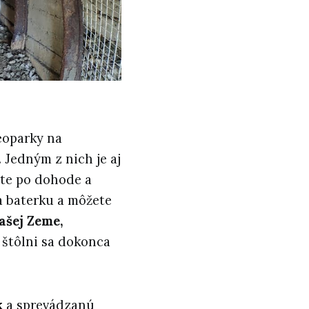
eoparky na
 Jedným z nich je aj
ete po dohode a
a baterku a môžete
ašej Zeme,
V štôlni sa dokonca
k
a sprevádzanú