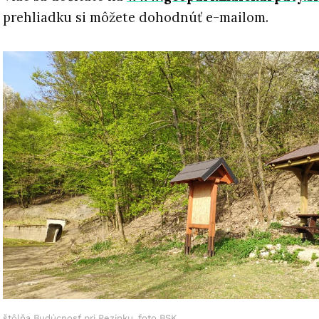
prehliadku si môžete dohodnúť e-mailom.
štôlňa Budúcnosť pri Pezinku, foto BSK