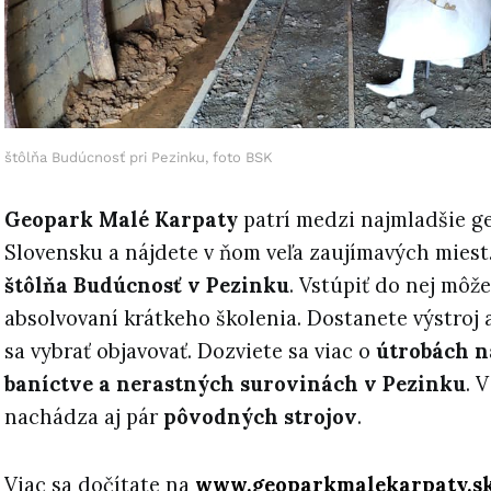
štôlňa Budúcnosť pri Pezinku, foto BSK
Geopark Malé Karpaty
patrí medzi najmladšie g
Slovensku a nájdete v ňom veľa zaujímavých miest.
štôlňa
Budúcnosť v Pezinku
. Vstúpiť do nej môž
absolvovaní krátkeho školenia. Dostanete výstroj 
sa vybrať objavovať. Dozviete sa viac o
útrobách n
baníctve a nerastných surovinách v Pezinku
. 
nachádza aj pár
pôvodných strojov
.
Viac sa dočítate na
www.geoparkmalekarpaty.s