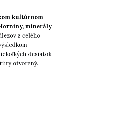
kom kultúrnom
Horniny, minerály
nálezov z celého
 výsledkom
niekoľkých desiatok
ltúry otvorený.