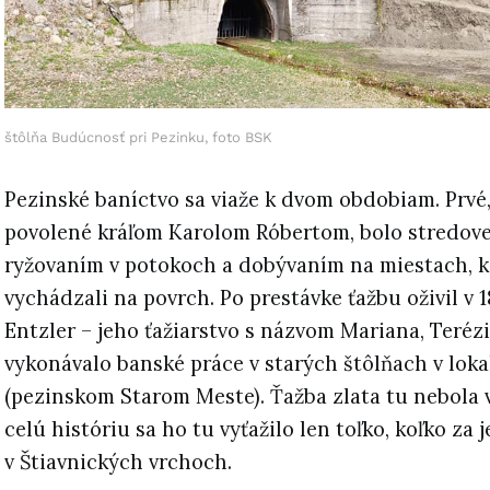
štôlňa Budúcnosť pri Pezinku, foto BSK
Pezinské baníctvo sa viaže k dvom obdobiam. Prvé,
povolené kráľom Karolom Róbertom, bolo stredov
ryžovaním v potokoch a dobývaním na miestach, kd
vychádzali na povrch. Po prestávke ťažbu oživil v 1
Entzler – jeho ťažiarstvo s názvom Mariana, Terézi
vykonávalo banské práce v starých štôlňach v loka
(pezinskom Starom Meste). Ťažba zlata tu nebola 
celú históriu sa ho tu vyťažilo len toľko, koľko za
v Štiavnických vrchoch.