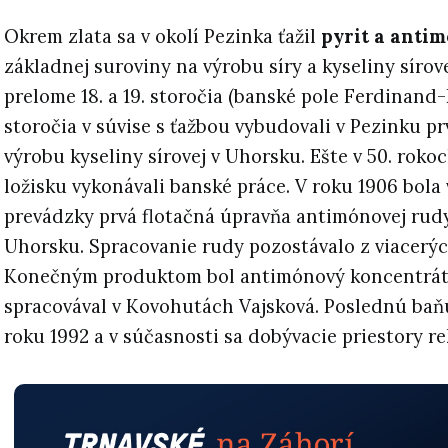
Okrem zlata sa v okolí Pezinka ťažil
pyrit a antim
základnej suroviny na výrobu síry a kyseliny sírove
prelome 18. a 19. storočia (banské pole Ferdinand-K
storočia v súvise s ťažbou vybudovali v Pezinku p
výrobu kyseliny sírovej v Uhorsku. Ešte v 50. rokoc
ložisku vykonávali banské práce. V roku 1906 bola
prevádzky prvá flotačná úpravňa antimónovej rud
Uhorsku. Spracovanie rudy pozostávalo z viacerýc
Konečným produktom bol antimónový koncentrát, 
spracovával v Kovohutách Vajsková. Poslednú baňu
roku 1992 a v súčasnosti sa dobývacie priestory re