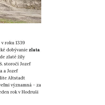
 v roku 1339
eké dobývanie
zlata
e zlaté žily
8. storočí Jozef
a a Jozef
lite Altstadt
veľmi významná – za
 jeden rok v Hodruši