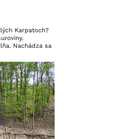
alých Karpatoch?
suroviny.
ôlňa. Nachádza sa