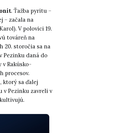
onit
. Ťažba pyritu –
j – začala na
arol). V polovici 19.
rvú továreň na
h 20. storočia sa na
 v Pezinku daná do
y v Rakúsko-
h procesov.
ktorý sa ďalej
 v Pezinku zavreli v
kultivujú.