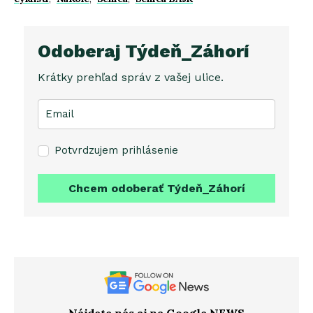
Odoberaj Týdeň_Záhorí
Krátky prehľad správ z vašej ulice.
Potvrdzujem prihlásenie
Chcem odoberať Týdeň_Záhorí