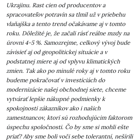
Ukrajinu. Rast cien od producentov a
spracovateľov potravín sa tlmil už v priebehu
vlaňajška a tento trend očakávame aj v tomto
roku. Dôležité je, že začali rásť reálne mzdy na
úrovni 4-5 %. Samozrejme, celkový vývoj bude
závisieť aj od geopolitickej situácie a v
podstatnej miere aj od vplyvu klimatických
zmien. Tak ako po minulé roky aj v tomto roku
budeme pokračovať v investíciách do
modernizácie našej obchodnej siete, chceme
vytvárať lepšie nákupné podmienky k
spokojnosti zákazníkov ako i našich
zamestnancov, ktorí sú rozhodujúcim faktorom
úspechu spoločnosti. Čo by sme si mohli ešte
priať? Aby sme boli voči sebe tolerantní, nešírili