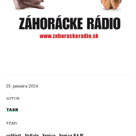
25. januára 2024
AUTOR
TASR
TÉMY
cyklisti
,
NaKole
,
Senica
,
Senica BAJK