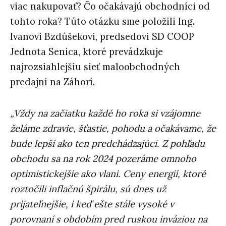
viac nakupovať? Čo očakávajú obchodníci od
tohto roka? Túto otázku sme položili Ing.
Ivanovi Bzdúšekovi, predsedovi SD COOP
Jednota Senica, ktoré prevádzkuje
najrozsiahlejšiu sieť maloobchodných
predajní na Záhorí.
„Vždy na začiatku každé ho roka si vzájomne
želáme zdravie, šťastie, pohodu a očakávame, že
bude lepší ako ten predchádzajúci. Z pohľadu
obchodu sa na rok 2024 pozeráme omnoho
optimistickejšie ako vlani. Ceny energií, ktoré
roztočili inflačnú špirálu, sú dnes už
prijateľnejšie, i keď ešte stále vysoké v
porovnaní s obdobím pred ruskou inváziou na