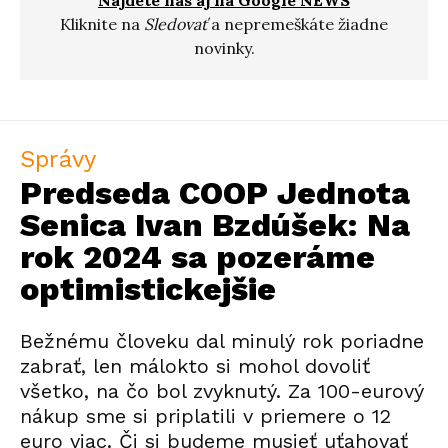
Nájdete nás aj na Google NEWS
Kliknite na
Sledovať
a nepremeškáte žiadne
novinky.
Správy
Predseda COOP Jednota
Senica Ivan Bzdúšek: Na
rok 2024 sa pozeráme
optimistickejšie
Bežnému človeku dal minulý rok poriadne
zabrať, len málokto si mohol dovoliť
všetko, na čo bol zvyknutý. Za 100-eurový
nákup sme si priplatili v priemere o 12
euro viac. Či si budeme musieť uťahovať