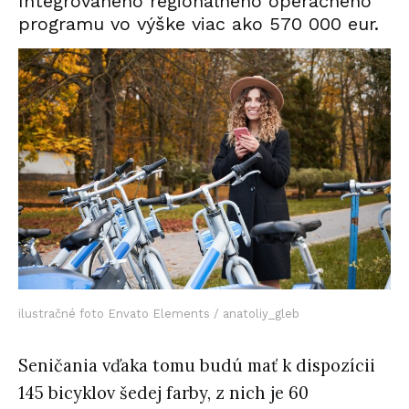
Integrovaného regionálneho operačného
programu vo výške viac ako 570 000 eur.
ilustračné foto Envato Elements / anatoliy_gleb
Seničania vďaka tomu budú mať k dispozícii
145 bicyklov šedej farby, z nich je 60