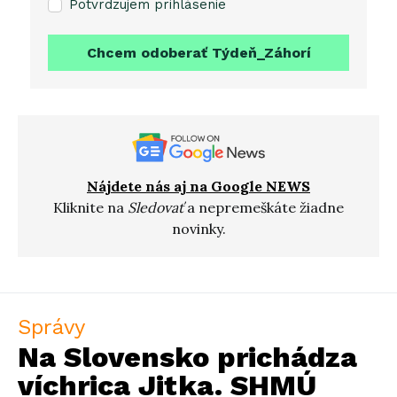
Potvrdzujem prihlásenie
Chcem odoberať Týdeň_Záhorí
Nájdete nás aj na Google NEWS
Kliknite na
Sledovať
a nepremeškáte žiadne
novinky.
Správy
Na Slovensko prichádza
víchrica Jitka. SHMÚ