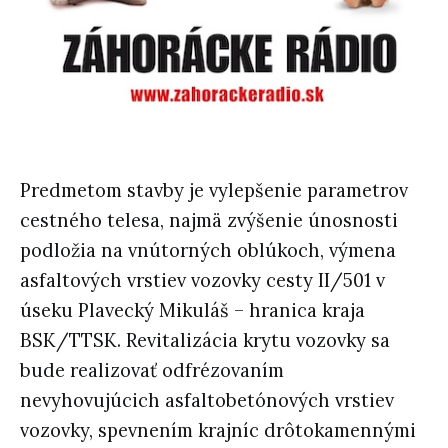
Predmetom stavby je vylepšenie parametrov
cestného telesa, najmä zvýšenie únosnosti
podložia na vnútorných oblúkoch, výmena
asfaltových vrstiev vozovky cesty II/501 v
úseku Plavecký Mikuláš – hranica kraja
BSK/TTSK. Revitalizácia krytu vozovky sa
bude realizovať odfrézovaním
nevyhovujúcich asfaltobetónových vrstiev
vozovky, spevnením krajníc drôtokamennými