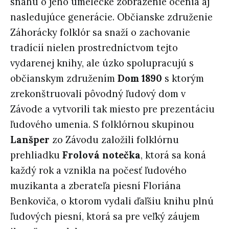
snahu o jeho umelecké zobrazenie ocenia aj
nasledujúce generácie. Občianske združenie
Záhorácky folklór sa snaží o zachovanie
tradícií nielen prostredníctvom tejto
vydarenej knihy, ale úzko spolupracujú s
občianskym združením
Dom 1890
s ktorým
zrekonštruovali pôvodný ľudový dom v
Závode a vytvorili tak miesto pre prezentáciu
ľudového umenia. S folklórnou skupinou
Lanšper
zo Závodu založili folklórnu
prehliadku
Frolová notečka
, ktorá sa koná
každý rok a vznikla na počesť ľudového
muzikanta a zberateľa piesní Floriána
Benkoviča, o ktorom vydali ďaľšiu knihu plnú
ľudových piesní, ktorá sa pre veľký záujem