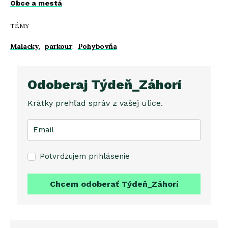
Obce a mestá
TÉMY
Malacky
,
parkour
,
Pohybovňa
Odoberaj Týdeň_Záhorí
Krátky prehľad správ z vašej ulice.
Potvrdzujem prihlásenie
Chcem odoberať Týdeň_Záhorí