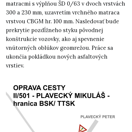
matracmi s výplňou ŠD 0/63 v dvoch vrstvách
300 a 230 mm, uzavretím vrchného matraca
vrstvou CBGM hr. 100 mm. Nasledovať bude
prekrytie pozdĺžneho styku pôvodnej
konštrukcie vozovky, ako aj spevnenie
vnútorných oblúkov geomrežou. Práce sa
ukončia pokládkou nových asfaltových
vrstiev.