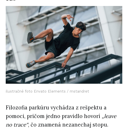
ilustračné foto Envato Elements / mstandret
Filozofia parkúru vychádza z rešpektu a
pomoci, pričom jedno pravidlo hovorí
„leave
no trace“
, čo znamená nezanechaj stopu.