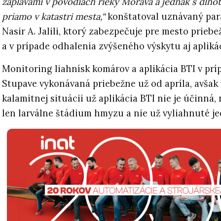
záplavami v povodiach rieky Morava a jednak s dlho
priamo v katastri mesta,“
konštatoval uznávaný par
Nasir A. Jalili, ktorý zabezpečuje pre mesto prieb
a v prípade odhalenia zvýšeného výskytu aj apliká
Monitoring liahnísk komárov a aplikácia BTI v prí
Stupave vykonávaná priebežne už od apríla, avšak 
kalamitnej situácii už aplikácia BTI nie je účinná,
len larválne štádium hmyzu a nie už vyliahnuté je