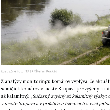
ilustračné foto: TASR/Štefan Puškáš
Z analýzy monitoringu komárov vyplýva, že aktuá
samičiek komárov v meste Stupava je zvýšený a m
až kalamitný.
„Súčasný zvyšný až kalamitný výskyt
v meste Stupava a v priľahlých územiach súvisí jed