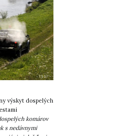
lny výskyt dospelých
iestami
 dospelých komárov
nak s nedávnymi