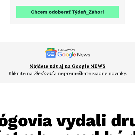
Chcem odoberať Týdeň_Záhorí
Nájdete nás aj na Google NEWS
Kliknite na
Sledovať
a nepremeškáte žiadne novinky.
ógovia vydali dr