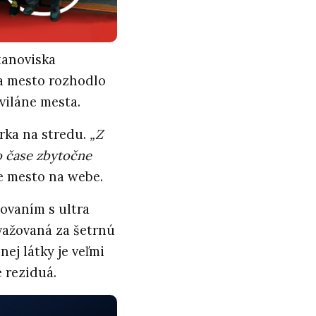
tanoviska
sa mesto rozhodlo
viláne mesta.
rka na stredu.
„Z
 čase zbytočne
e mesto na webe.
ovaním s ultra
važovaná za šetrnú
ej látky je veľmi
e reziduá.