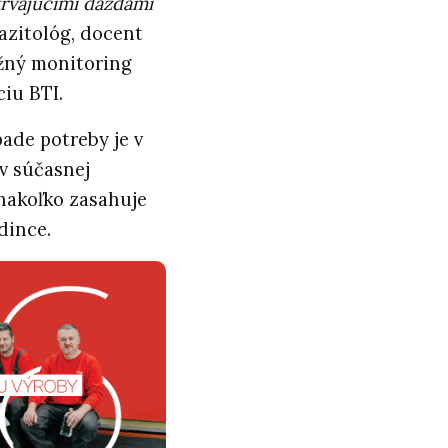
trvajúcimi dažďami
azitológ, docent
ežný monitoring
ciu BTI.
pade potreby je v
v súčasnej
 nakoľko zasahuje
dince.