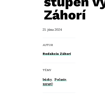
stupeň v
Záhorí
21. júna 2024
AUTOR
Redakcia Záhorí
TÉMY
búrky
,
Počasie
,
SHMÚ