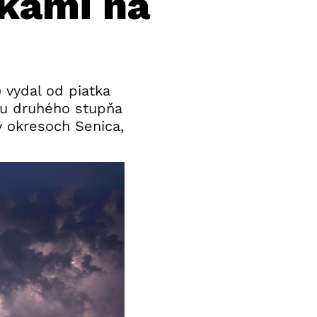
rkami na
 vydal od piatka
ahu druhého stupňa
 okresoch Senica,