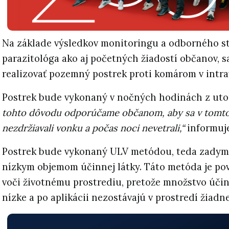
Na základe výsledkov monitoringu a odborného s
parazitológa ako aj početných žiadostí občanov, 
realizovať pozemný postrek proti komárom v intra
Postrek bude vykonaný v nočných hodinách z uto
tohto dôvodu odporúčame občanom, aby sa v tomto
nezdržiavali vonku a počas noci nevetrali,“
informuj
Postrek bude vykonaný ULV metódou, teda zadym
nízkym objemom účinnej látky. Táto metóda je po
voči životnému prostrediu, pretože množstvo účinn
nízke a po aplikácii nezostávajú v prostredí žiadn