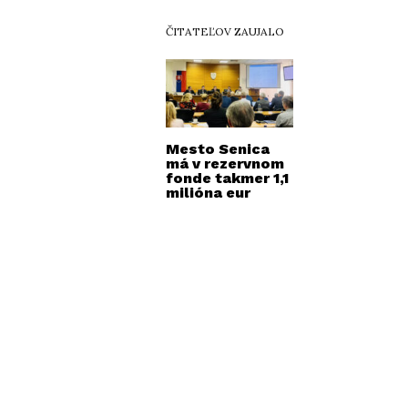
ČITATEĽOV ZAUJALO
Mesto Senica
má v rezervnom
fonde takmer 1,1
milióna eur