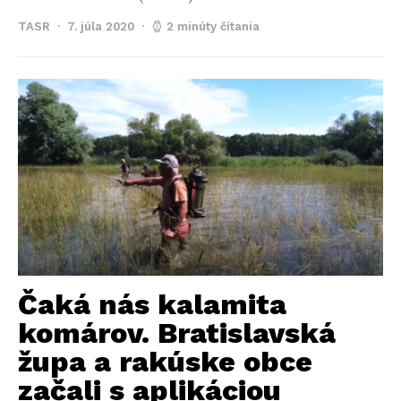
TASR
7. júla 2020
2 minúty čítania
Čaká nás kalamita
komárov. Bratislavská
župa a rakúske obce
začali s aplikáciou