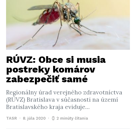
RÚVZ: Obce si musia
postreky komárov
zabezpečiť samé
Regionálny úrad verejného zdravotníctva
(RÚVZ) Bratislava v súčasnosti na území
Bratislavského kraja eviduje…
TASR
8. júla 2020
2 minúty čítania