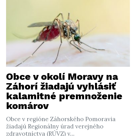
Obce v okolí Moravy na
Záhorí žiadajú vyhlásiť
kalamitné premnoženie
komárov
Obce v regióne Záhorského Pomoravia
žiadajú Regionálny úrad verejného
zdravotníctva (RÚVZ) v…