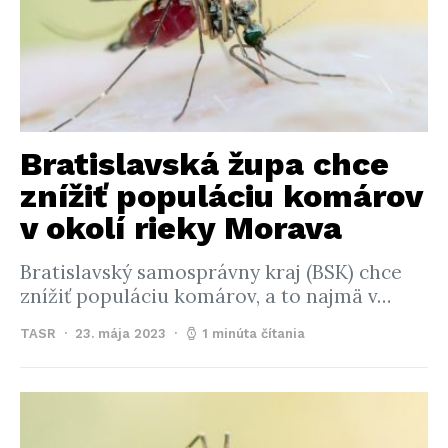
Bratislavská župa chce
znížiť populáciu komárov
v okolí rieky Morava
Bratislavský samosprávny kraj (BSK) chce
znížiť populáciu komárov, a to najmä v…
TASR
23. mája 2023
1 minúta čítania