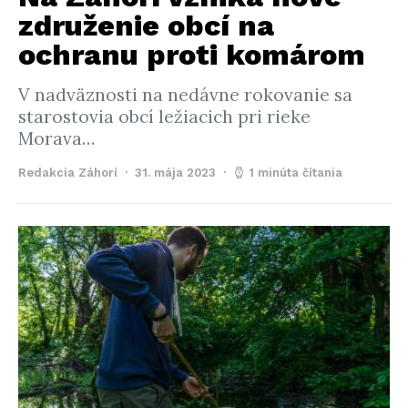
združenie obcí na
ochranu proti komárom
V nadväznosti na nedávne rokovanie sa
starostovia obcí ležiacich pri rieke
Morava…
Redakcia Záhorí
31. mája 2023
1 minúta čítania