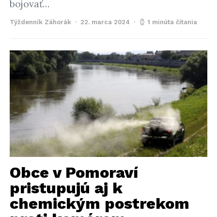
bojovať…
Týždenník Záhorák
22. marca 2024
1 minúta čítania
Obce v Pomoraví
pristupujú aj k
chemickým postrekom