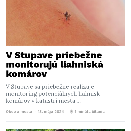
V Stupave priebežne
monitorujú liahniská
komárov
V Stupave sa priebežne realizuje
monitoring potenciálnych liahnísk
komárov v katastri mesta.…
Obce a mestá
13. mája 2024
1 minúta čítania