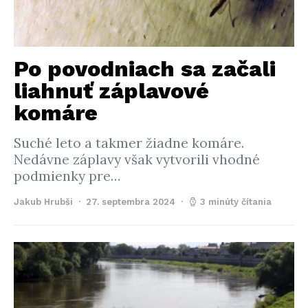
Po povodniach sa začali
liahnuť záplavové
komáre
Suché leto a takmer žiadne komáre.
Nedávne záplavy však vytvorili vhodné
podmienky pre…
Jakub Hrubši
27. septembra 2024
3 minúty čítania