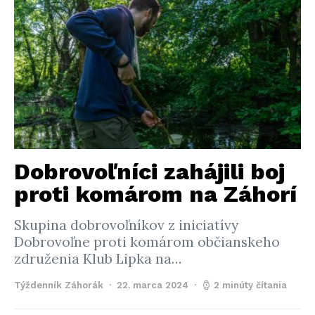
Dobrovoľníci zahájili boj
proti komárom na Záhorí
Skupina dobrovoľníkov z iniciatívy
Dobrovoľne proti komárom občianskeho
združenia Klub Lipka na…
Týždenník Záhorák
22. marca 2024
2 minúty čítania