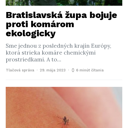
Bratislavská župa bojuje
proti komárom
ekologicky
Sme jednou z posledných krajín Európy,
ktorá strieka komáre chemickými
prostriedkami. A to…
Tlačová správa
29. mája 2023
6 minút čítania