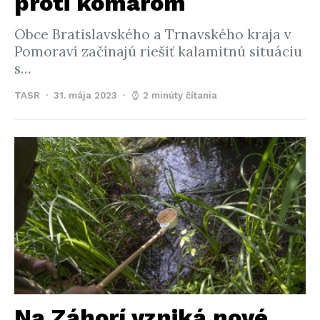
proti komárom
Obce Bratislavského a Trnavského kraja v
Pomoraví začínajú riešiť kalamitnú situáciu
s…
TASR
31. mája 2023
2 minúty čítania
Na Záhorí vzniká nové