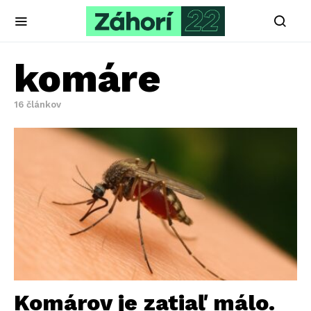
komáre
16 článkov
Komárov je zatiaľ málo.