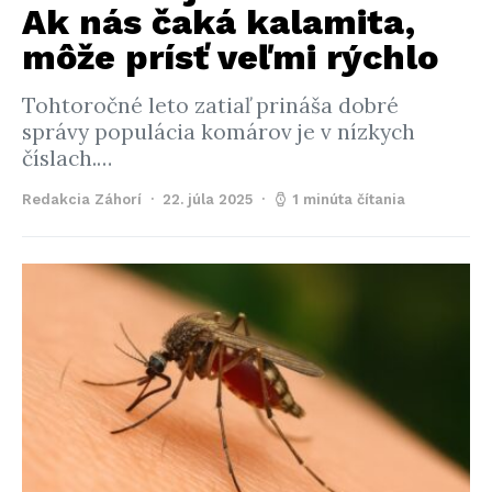
Ak nás čaká kalamita,
môže prísť veľmi rýchlo
Tohtoročné leto zatiaľ prináša dobré
správy populácia komárov je v nízkych
číslach.…
Redakcia Záhorí
22. júla 2025
1 minúta čítania