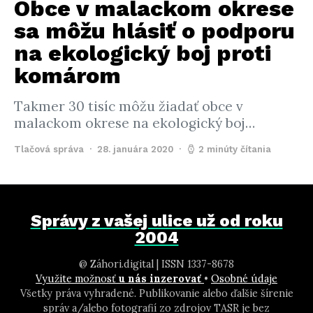
Obce v malackom okrese
sa môžu hlásiť o podporu
na ekologický boj proti
komárom
Takmer 30 tisíc môžu žiadať obce v
malackom okrese na ekologický boj…
Tlačová správa
28. januára 2020
2 minúty čítania
Správy z vašej ulice už od roku
2004
@ Záhori.digital | ISSN 1337-8678
Využite možnosť
u nás inzerovať
•
Osobné údaje
Všetky práva vyhradené. Publikovanie alebo ďalšie šírenie
správ a/alebo fotografií zo zdrojov TASR je bez