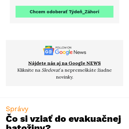
Chcem odoberať Týdeň_Záhorí
Nájdete nás aj na Google NEWS
Kliknite na
Sledovať
a nepremeškáte žiadne
novinky.
Správy
Čo si vziať do evakuačnej
batožiny?