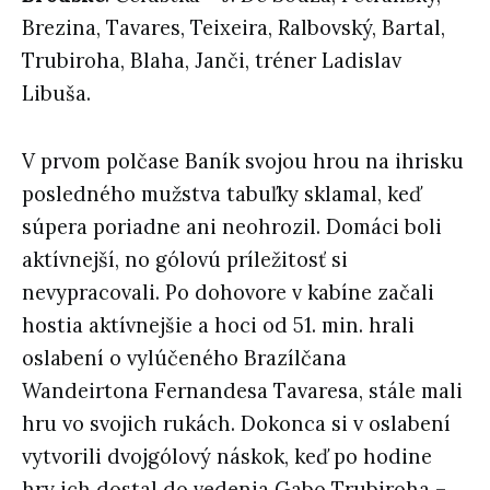
Brezina, Tavares, Teixeira, Ralbovský, Bartal,
Trubiroha, Blaha, Janči, tréner Ladislav
Libuša.
V prvom polčase Baník svojou hrou na ihrisku
posledného mužstva tabuľky sklamal, keď
súpera poriadne ani neohrozil. Domáci boli
aktívnejší, no gólovú príležitosť si
nevypracovali. Po dohovore v kabíne začali
hostia aktívnejšie a hoci od 51. min. hrali
oslabení o vylúčeného Brazílčana
Wandeirtona Fernandesa Tavaresa, stále mali
hru vo svojich rukách. Dokonca si v oslabení
vytvorili dvojgólový náskok, keď po hodine
hry ich dostal do vedenia Gabo Trubiroha –