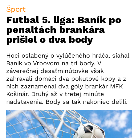
Šport
Futbal 5. liga: Baník po
penaltách brankára
prišiel o dva body
Hoci oslabený o vylúčeného hráča, siahal
Baník vo Vrbovom na tri body. V
záverečnej desaťminútovke však
zahrávali domáci dva pokutové kopy a z
nich zaznamenal dva góly brankár MFK
Košinár. Druhý až v tretej minúte
nadstavenia. Body sa tak nakoniec delili.