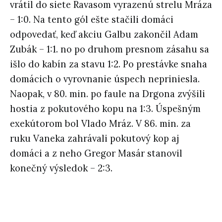
vrátil do siete Ravasom vyrazenú strelu Mráza
– 1:0. Na tento gól ešte stačili domáci
odpovedať, keď akciu Galbu zakončil Adam
Zubák – 1:1. no po druhom presnom zásahu sa
išlo do kabín za stavu 1:2. Po prestávke snaha
domácich o vyrovnanie úspech nepriniesla.
Naopak, v 80. min. po faule na Drgona zvýšili
hostia z pokutového kopu na 1:3. Úspešným
exekútorom bol Vlado Mráz. V 86. min. za
ruku Vaneka zahrávali pokutový kop aj
domáci a z neho Gregor Masár stanovil
konečný výsledok – 2:3.