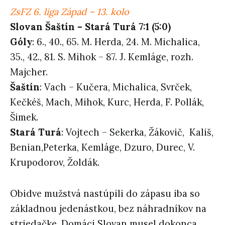
ZsFZ 6. liga Západ – 13. kolo
Slovan Šaštín – Stará Turá 7:1 (5:0)
Góly
: 6., 40., 65. M. Herda, 24. M. Michalica,
35., 42., 81. S. Mihok – 87. J. Kemláge, rozh.
Majcher.
Šaštín
: Vach – Kučera, Michalica, Svrček,
Kečkéš, Mach, Mihok, Kurc, Herda, F. Pollák,
Šimek.
Stará Turá
: Vojtech – Sekerka, Žákovič, Kališ,
Benian,Peterka, Kemláge, Dzuro, Durec, V.
Krupodorov, Žoldák.
Obidve mužstvá nastúpili do zápasu iba so
základnou jedenástkou, bez náhradníkov na
striedačke. Domáci Slovan musel dokonca