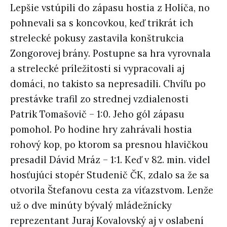
Lepšie vstúpili do zápasu hostia z Holíča, no
pohnevali sa s koncovkou, keď trikrát ich
strelecké pokusy zastavila konštrukcia
Zongorovej brány. Postupne sa hra vyrovnala
a strelecké príležitosti si vypracovali aj
domáci, no takisto sa nepresadili. Chvíľu po
prestávke trafil zo strednej vzdialenosti
Patrik Tomašovič – 1:0. Jeho gól zápasu
pomohol. Po hodine hry zahrávali hostia
rohový kop, po ktorom sa presnou hlavičkou
presadil Dávid Mráz – 1:1. Keď v 82. min. videl
hosťujúci stopér Studenič ČK, zdalo sa že sa
otvorila Štefanovu cesta za víťazstvom. Lenže
už o dve minúty bývalý mládežnícky
reprezentant Juraj Kovalovský aj v oslabení