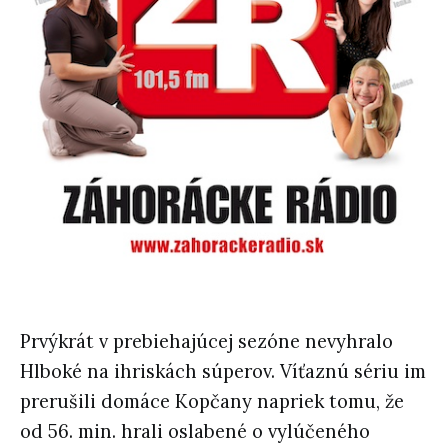
Prvýkrát v prebiehajúcej sezóne nevyhralo
Hlboké na ihriskách súperov. Víťaznú sériu im
prerušili domáce Kopčany napriek tomu, že
od 56. min. hrali oslabené o vylúčeného