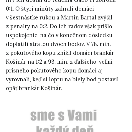
0:1. O štyri minúty zahrali domáci
v šestnástke rukou a Martin Bartal zvýšil
z penalty na 0:2. Do ich radov však prišlo
uspokojenie, na čo v konečnom dôsledku
doplatili stratou dvoch bodov. V 78. min.
z pokutového kopu znížil domáci brankár
Košinár na 1:2 a 93. min. z ďalšieho, veľmi
prísneho pokutového kopu domáci aj
vyrovnali, keď si loptu na biely bod postavil
opäť brankár Košinár.