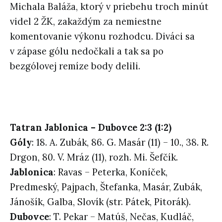
Michala Baláža, ktorý v priebehu troch minút
videl 2 ŽK, zakaždým za nemiestne
komentovanie výkonu rozhodcu. Diváci sa
v zápase gólu nedočkali a tak sa po
bezgólovej remíze body delili.
Tatran Jablonica – Dubovce 2:3 (1:2)
Góly
: 18. A. Zubák, 86. G. Masár (11) – 10., 38. R.
Drgon, 80. V. Mráz (11), rozh. Mi. Šefčík.
Jablonica
: Ravas – Peterka, Koníček,
Predmeský, Pajpach, Štefanka, Masár, Zubák,
Jánošík, Galba, Slovík (str. Pátek, Pitorák).
Dubovce
: T. Pekar – Matúš, Nečas, Kudláč,