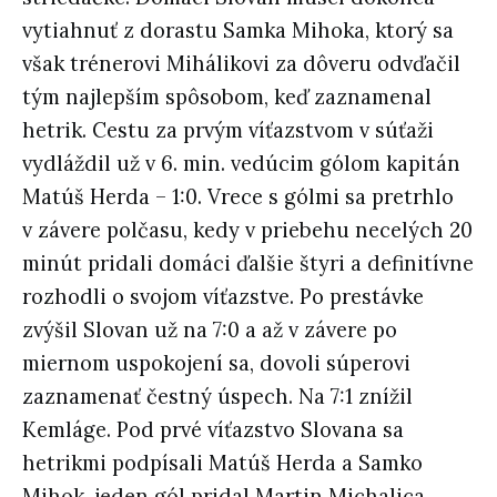
vytiahnuť z dorastu Samka Mihoka, ktorý sa
však trénerovi Mihálikovi za dôveru odvďačil
tým najlepším spôsobom, keď zaznamenal
hetrik. Cestu za prvým víťazstvom v súťaži
vydláždil už v 6. min. vedúcim gólom kapitán
Matúš Herda – 1:0. Vrece s gólmi sa pretrhlo
v závere polčasu, kedy v priebehu necelých 20
minút pridali domáci ďalšie štyri a definitívne
rozhodli o svojom víťazstve. Po prestávke
zvýšil Slovan už na 7:0 a až v závere po
miernom uspokojení sa, dovoli súperovi
zaznamenať čestný úspech. Na 7:1 znížil
Kemláge. Pod prvé víťazstvo Slovana sa
hetrikmi podpísali Matúš Herda a Samko
Mihok, jeden gól pridal Martin Michalica.