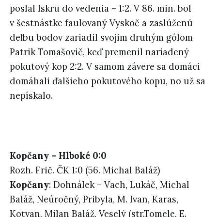
poslal Iskru do vedenia – 1:2. V 86. min. bol
v šestnástke faulovaný Vyskoč a zaslúženú
deľbu bodov zariadil svojim druhým gólom
Patrik Tomašovič, keď premenil nariadený
pokutový kop 2:2. V samom závere sa domáci
domáhali ďalšieho pokutového kopu, no už sa
nepískalo.
Kopčany – Hlboké 0:0
Rozh. Frič. ČK 1:0 (56. Michal Baláž)
Kopčany
: Dohnálek – Vach, Lukáč, Michal
Baláž, Neúročný, Pribyla, M. Ivan, Karas,
Kotvan, Milan Baláž, Veselý (str.Tomele, E.