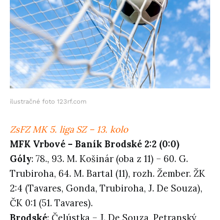
ilustračné foto 123rf.com
ZsFZ MK 5. liga SZ – 13. kolo
MFK Vrbové – Baník Brodské 2:2 (0:0)
Góly
: 78., 93. M. Košinár (oba z 11) – 60. G.
Trubiroha, 64. M. Bartal (11), rozh. Žember. ŽK
2:4 (Tavares, Gonda, Trubiroha, J. De Souza),
ČK 0:1 (51. Tavares).
Brodské
: Čelústka – J. De Souza, Petranský,