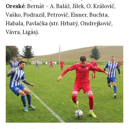
Oreské
: Bernát – A. Baláž, Jílek, O. Královič,
Vaško, Podrazil, Petrovič, Eisner, Buchta,
Habala, Pavlačka (str. Hrbatý, Ondrejkovič,
Vávra, Ligás).