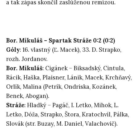
a tak zápas skončil zaslúženou remízou.
Bor. Mikuláš – Spartak Stráže 0:2 (0:2)
Góly
: 16. vlastný (Ľ. Macek), 33. D. Strapko,
rozh. Jordanov.
Bor. Mikuláš
: Cigánek – Biksadský, Cintula,
Rácik, Haška, Plaisner, Lánik, Macek, Krchňavý,
Orlík, Malina (Petrík, Ondriska, Kozánek,
Benek, Abogan).
Stráže
: Hladký – Pagáč, I. Letko, Mihok, L.
Letko, Dóža, Strapko, Štora, Kratochvíl, Pálka,
Slovák (str. Buzay, M. Daniel, Valachovič).