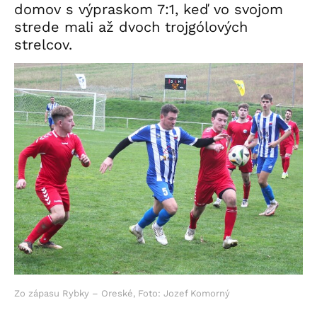
domov s výpraskom 7:1, keď vo svojom
strede mali až dvoch trojgólových
strelcov.
Zo zápasu Rybky – Oreské, Foto: Jozef Komorný