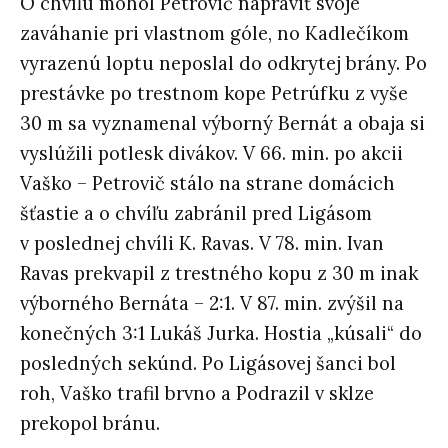
O chvíľu mohol Petrovič napraviť svoje
zaváhanie pri vlastnom góle, no Kadlečíkom
vyrazenú loptu neposlal do odkrytej brány. Po
prestávke po trestnom kope Petrúfku z vyše
30 m sa vyznamenal výborný Bernát a obaja si
vyslúžili potlesk divákov. V 66. min. po akcii
Vaško – Petrovič stálo na strane domácich
šťastie a o chvíľu zabránil pred Ligásom
v poslednej chvíli K. Ravas. V 78. min. Ivan
Ravas prekvapil z trestného kopu z 30 m inak
výborného Bernáta – 2:1. V 87. min. zvýšil na
konečných 3:1 Lukáš Jurka. Hostia „kúsali“ do
posledných sekúnd. Po Ligásovej šanci bol
roh, Vaško trafil brvno a Podrazil v sklze
prekopol bránu.