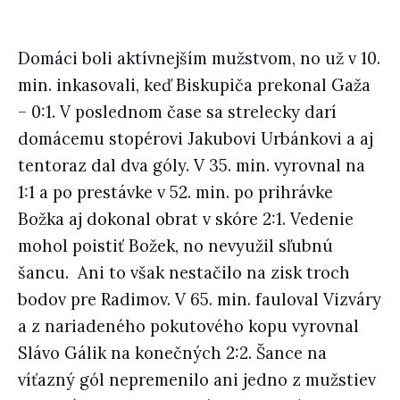
Domáci boli aktívnejším mužstvom, no už v 10.
min. inkasovali, keď Biskupiča prekonal Gaža
– 0:1. V poslednom čase sa strelecky darí
domácemu stopérovi Jakubovi Urbánkovi a aj
tentoraz dal dva góly. V 35. min. vyrovnal na
1:1 a po prestávke v 52. min. po prihrávke
Božka aj dokonal obrat v skóre 2:1. Vedenie
mohol poistiť Božek, no nevyužil sľubnú
šancu. Ani to však nestačilo na zisk troch
bodov pre Radimov. V 65. min. fauloval Vizváry
a z nariadeného pokutového kopu vyrovnal
Slávo Gálik na konečných 2:2. Šance na
víťazný gól nepremenilo ani jedno z mužstiev