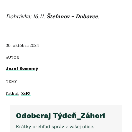
Dohrávka: 16.11.
Štefanov – Dubovce
.
30. októbra 2024
AUTOR
Jozef Komorný
TÉMY
futbal
,
ZsFZ
Odoberaj Týdeň_Záhorí
Krátky prehľad správ z vašej ulice.