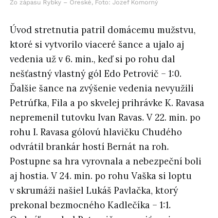
Zo zápasu Rybky – Oreské, Foto: Jozef Komorný
Úvod stretnutia patril domácemu mužstvu,
ktoré si vytvorilo viaceré šance a ujalo aj
vedenia už v 6. min., keď si po rohu dal
nešťastný vlastný gól Edo Petrovič – 1:0.
Ďalšie šance na zvýšenie vedenia nevyužili
Petrúfka, Fila a po skvelej prihrávke K. Ravasa
nepremenil tutovku Ivan Ravas. V 22. min. po
rohu I. Ravasa gólovú hlavičku Chudého
odvrátil brankár hostí Bernát na roh.
Postupne sa hra vyrovnala a nebezpeční boli
aj hostia. V 24. min. po rohu Vaška si loptu
v skrumáži našiel Lukáš Pavlačka, ktorý
prekonal bezmocného Kadlečíka – 1:1.