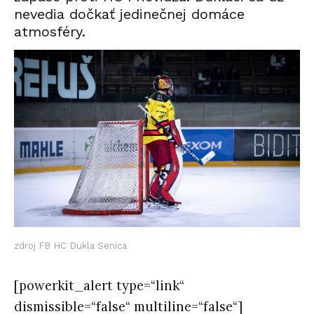
nevedia dočkať jedinečnej domáce
atmosféry.
zdroj FB HC Dukla Senica
[powerkit_alert type=“link“
dismissible=“false“ multiline=“false“]