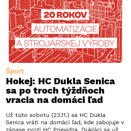
Šport
Hokej: HC Dukla Senica
sa po troch týždňoch
vracia na domáci ľad
Už túto sobotu (23.11.) sa HC Dukla
Senica vráti na domáci ľad, kde zabojuje v
zápase proti HC Prievidza. Dukláci sa už