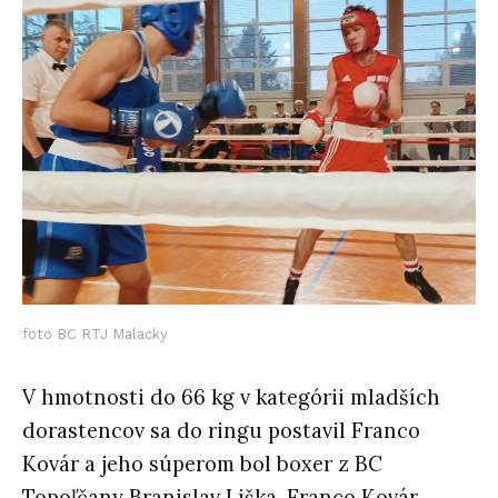
foto BC RTJ Malacky
V hmotnosti do 66 kg v kategórii mladších
dorastencov sa do ringu postavil Franco
Kovár a jeho súperom bol boxer z BC
Topoľčany Branislav Liška. Franco Kovár