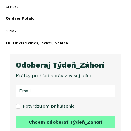
AUTOR
Ondrej Polák
TÉMY
HC Dukla Senica
,
hokej
,
Senica
Odoberaj Týdeň_Záhorí
Krátky prehľad správ z vašej ulice.
Potvrdzujem prihlásenie
Chcem odoberať Týdeň_Záhorí