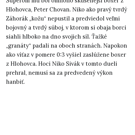
Súperom mu bol omnoho skúsenejší boxer z
Hlohovca, Peter Chovan. Niko ako pravý tvrdý
Záhorák „kožu“ nepustil a predviedol veľmi
bojovný a tvrdý súboj, v ktorom si obaja borci
siahli hlboko na dno svojich síl. Ťažké
„granáty“ padali na oboch stranách. Napokon
ako víťaz v pomere 0:3 vyšiel zaslúžene boxer
z Hlohovca. Hoci Niko Sivák v tomto dueli
prehral, nemusí sa za predvedený výkon
hanbiť.