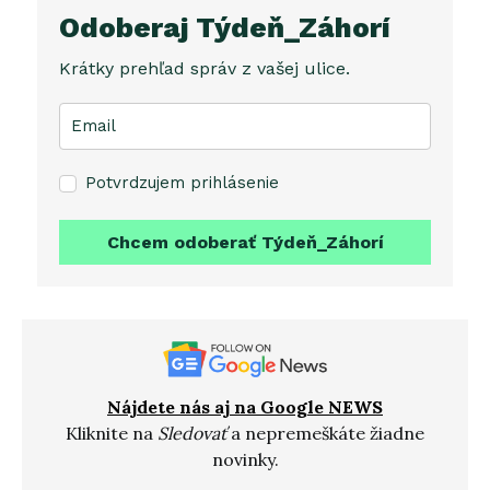
Odoberaj Týdeň_Záhorí
Krátky prehľad správ z vašej ulice.
Potvrdzujem prihlásenie
Chcem odoberať Týdeň_Záhorí
Nájdete nás aj na Google NEWS
Kliknite na
Sledovať
a nepremeškáte žiadne
novinky.